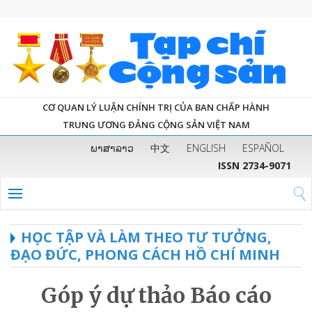
CƠ QUAN LÝ LUẬN CHÍNH TRỊ CỦA BAN CHẤP HÀNH
TRUNG ƯƠNG ĐẢNG CỘNG SẢN VIỆT NAM
ພາສາລາວ
中文
ENGLISH
ESPAÑOL
ISSN 2734-9071
HỌC TẬP VÀ LÀM THEO TƯ TƯỞNG,
ĐẠO ĐỨC, PHONG CÁCH HỒ CHÍ MINH
Góp ý dự thảo Báo cáo