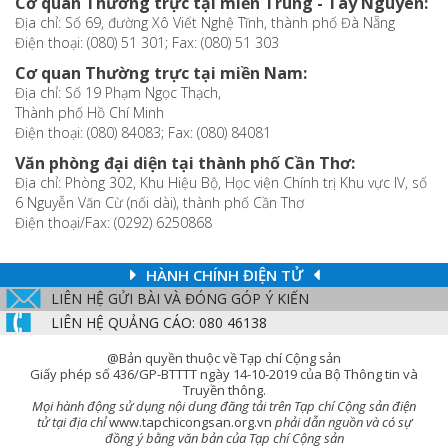
Cơ quan Thường trực tại miền Trung - Tây Nguyên:
Địa chỉ: Số 69, đường Xô Viết Nghệ Tĩnh, thành phố Đà Nẵng
Điện thoại: (080) 51 301; Fax: (080) 51 303
Cơ quan Thường trực tại miền Nam:
Địa chỉ: Số 19 Phạm Ngọc Thạch,
Thành phố Hồ Chí Minh
Điện thoại: (080) 84083; Fax: (080) 84081
Văn phòng đại diện tại thành phố Cần Thơ:
Địa chỉ: Phòng 302, Khu Hiệu Bộ, Học viện Chính trị Khu vực IV, số
6 Nguyễn Văn Cừ (nối dài), thành phố Cần Thơ
Điện thoại/Fax: (0292) 6250868
HÀNH CHÍNH ĐIỆN TỬ
LIÊN HỆ GỬI BÀI VÀ ĐÓNG GÓP Ý KIẾN
LIÊN HỆ QUẢNG CÁO: 080 46138
@Bản quyền thuộc về Tạp chí Cộng sản
Giấy phép số 436/GP-BTTTT ngày 14-10-2019 của Bộ Thông tin và
Truyền thông.
Mọi hành động sử dụng nội dung đăng tải trên Tạp chí Cộng sản điện
tử tại địa chỉ
www.tapchicongsan.org.vn
phải dẫn nguồn và có sự
đồng ý bằng văn bản của Tạp chí Cộng sản