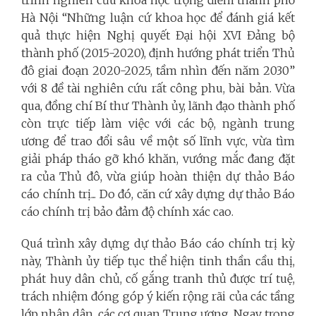
trình nghiên cứu khoa học trọng điểm thành phố
Hà Nội “Những luận cứ khoa học để đánh giá kết
quả thực hiện Nghị quyết Đại hội XVI Đảng bộ
thành phố (2015-2020), định hướng phát triển Thủ
đô giai đoạn 2020-2025, tầm nhìn đến năm 2030”
với 8 đề tài nghiên cứu rất công phu, bài bản. Vừa
qua, đồng chí Bí thư Thành ủy, lãnh đạo thành phố
còn trực tiếp làm việc với các bộ, ngành trung
ương để trao đổi sâu về một số lĩnh vực, vừa tìm
giải pháp tháo gỡ khó khăn, vướng mắc đang đặt
ra của Thủ đô, vừa giúp hoàn thiện dự thảo Báo
cáo chính trị... Do đó, căn cứ xây dựng dự thảo Báo
cáo chính trị bảo đảm độ chính xác cao.
Quá trình xây dựng dự thảo Báo cáo chính trị kỳ
này, Thành ủy tiếp tục thể hiện tinh thần cầu thị,
phát huy dân chủ, cố gắng tranh thủ được trí tuệ,
trách nhiệm đóng góp ý kiến rộng rãi của các tầng
lớp nhân dân, các cơ quan Trung ương. Ngay trong