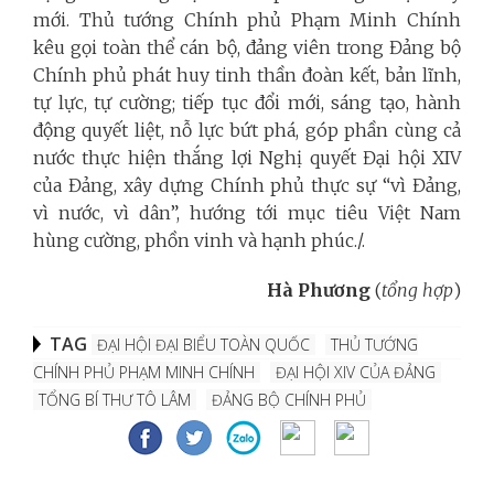
mới.
Thủ tướng Chính phủ Phạm Minh Chính
kêu gọi toàn thể cán bộ, đảng viên trong Đảng bộ
Chính phủ phát huy tinh thần đoàn kết, bản lĩnh,
tự lực, tự cường; tiếp tục đổi mới, sáng tạo, hành
động quyết liệt, nỗ lực bứt phá, góp phần cùng cả
nước thực hiện thắng lợi Nghị quyết Đại hội XIV
của Đảng, xây dựng Chính phủ thực sự “vì Đảng,
vì nước, vì dân”, hướng tới mục tiêu Việt Nam
hùng cường, phồn vinh và hạnh phúc./.
Hà Phương
(
tổng hợp
)
TAG
ĐẠI HỘI ĐẠI BIỂU TOÀN QUỐC
THỦ TƯỚNG
CHÍNH PHỦ PHẠM MINH CHÍNH
ĐẠI HỘI XIV CỦA ĐẢNG
TỔNG BÍ THƯ TÔ LÂM
ĐẢNG BỘ CHÍNH PHỦ