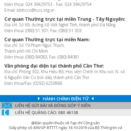
Điện thoại: 024 39429753 - Fax: 024 39429754
Email: bbttccs@tccs.org.vn
Cơ quan Thường trực tại miền Trung - Tây Nguyên:
Địa chỉ: Số 69, đường Xô Viết Nghệ Tĩnh, thành phố Đà Nẵng
Điện thoại: (080) 51 301; Fax: (080) 51 303
Cơ quan Thường trực tại miền Nam:
Địa chỉ: Số 19 Phạm Ngọc Thạch,
Thành phố Hồ Chí Minh
Điện thoại: (080) 84083; Fax: (080) 84081
Văn phòng đại diện tại thành phố Cần Thơ:
Địa chỉ: Phòng 302, Khu Hiệu Bộ, Học viện Chính trị Khu vực IV, số
6 Nguyễn Văn Cừ (nối dài), thành phố Cần Thơ
Điện thoại/Fax: (0292) 6250868
HÀNH CHÍNH ĐIỆN TỬ
LIÊN HỆ GỬI BÀI VÀ ĐÓNG GÓP Ý KIẾN
LIÊN HỆ QUẢNG CÁO: 080 46138
@Bản quyền thuộc về Tạp chí Cộng sản
Giấy phép số 436/GP-BTTTT ngày 14-10-2019 của Bộ Thông tin và