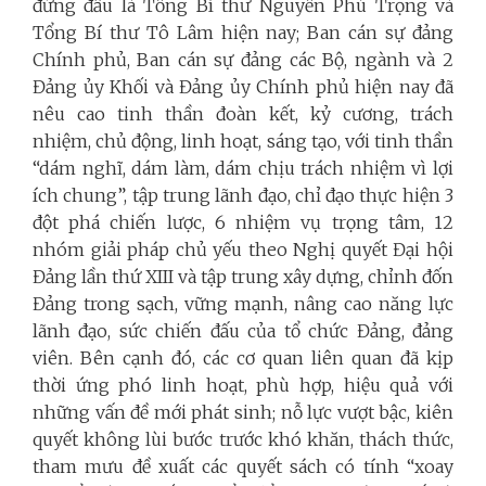
đứng đầu là Tổng Bí thư Nguyễn Phú Trọng và
Tổng Bí thư Tô Lâm hiện nay; Ban cán sự đảng
Chính phủ, Ban cán sự đảng các Bộ, ngành và 2
Đảng ủy Khối và Đảng ủy Chính phủ hiện nay đã
nêu cao tinh thần đoàn kết, kỷ cương, trách
nhiệm, chủ động, linh hoạt, sáng tạo, với tinh thần
“dám nghĩ, dám làm, dám chịu trách nhiệm vì lợi
ích chung”, tập trung lãnh đạo, chỉ đạo thực hiện 3
đột phá chiến lược, 6 nhiệm vụ trọng tâm, 12
nhóm giải pháp chủ yếu theo Nghị quyết Đại hội
Đảng lần thứ XIII và tập trung xây dựng, chỉnh đốn
Đảng trong sạch, vững mạnh, nâng cao năng lực
lãnh đạo, sức chiến đấu của tổ chức Đảng, đảng
viên. Bên cạnh đó, các cơ quan liên quan đã kịp
thời ứng phó linh hoạt, phù hợp, hiệu quả với
những vấn đề mới phát sinh; nỗ lực vượt bậc, kiên
quyết không lùi bước trước khó khăn, thách thức,
tham mưu đề xuất các quyết sách có tính “xoay