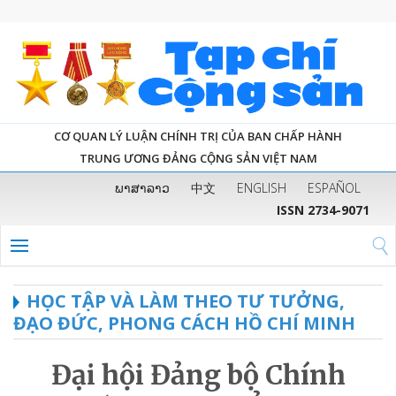
CƠ QUAN LÝ LUẬN CHÍNH TRỊ CỦA BAN CHẤP HÀNH
TRUNG ƯƠNG ĐẢNG CỘNG SẢN VIỆT NAM
ພາສາລາວ
中文
ENGLISH
ESPAÑOL
ISSN 2734-9071
HỌC TẬP VÀ LÀM THEO TƯ TƯỞNG,
ĐẠO ĐỨC, PHONG CÁCH HỒ CHÍ MINH
Đại hội Đảng bộ Chính