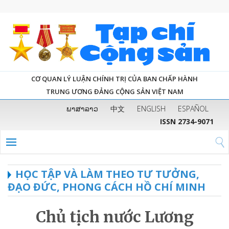
CƠ QUAN LÝ LUẬN CHÍNH TRỊ CỦA BAN CHẤP HÀNH
TRUNG ƯƠNG ĐẢNG CỘNG SẢN VIỆT NAM
ພາສາລາວ
中文
ENGLISH
ESPAÑOL
ISSN 2734-9071
HỌC TẬP VÀ LÀM THEO TƯ TƯỞNG,
ĐẠO ĐỨC, PHONG CÁCH HỒ CHÍ MINH
Chủ tịch nước Lương