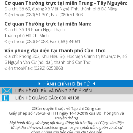
Cơ quan Thường trực tại miền Trung - Tây Nguyên:
Địa chỉ: Số 69, đường Xô Viết Nghệ Tĩnh, thành phố Đà Nẵng
Điện thoại: (080) 51 301; Fax: (080) 51 303
Cơ quan Thường trực tại miền Nam:
Địa chỉ: Số 19 Phạm Ngọc Thạch,
Thành phố Hồ Chí Minh
Điện thoại: (080) 84083; Fax: (080) 84081
Văn phòng đại diện tại thành phố Cần Thơ:
Địa chỉ: Phòng 302, Khu Hiệu Bộ, Học viện Chính trị Khu vực IV, số
6 Nguyễn Văn Cừ (nối dài), thành phố Cần Thơ
Điện thoại/Fax: (0292) 6250868
HÀNH CHÍNH ĐIỆN TỬ
LIÊN HỆ GỬI BÀI VÀ ĐÓNG GÓP Ý KIẾN
LIÊN HỆ QUẢNG CÁO: 080 46138
@Bản quyền thuộc về Tạp chí Cộng sản
Giấy phép số 436/GP-BTTTT ngày 14-10-2019 của Bộ Thông tin và
Truyền thông.
Mọi hành động sử dụng nội dung đăng tải trên Tạp chí Cộng sản điện
tử tại địa chỉ
www.tapchicongsan.org.vn
phải dẫn nguồn và có sự
đồng ý bằng văn bản của Tạp chí Cộng sản