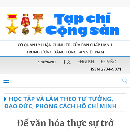
CƠ QUAN LÝ LUẬN CHÍNH TRỊ CỦA BAN CHẤP HÀNH
TRUNG ƯƠNG ĐẢNG CỘNG SẢN VIỆT NAM
ພາສາລາວ
中文
ENGLISH
ESPAÑOL
ISSN 2734-9071
HỌC TẬP VÀ LÀM THEO TƯ TƯỞNG,
ĐẠO ĐỨC, PHONG CÁCH HỒ CHÍ MINH
Để văn hóa thực sự trở