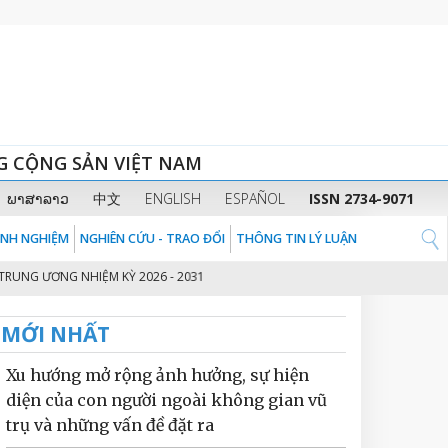
G CỘNG SẢN VIỆT NAM
ພາສາລາວ
中文
ENGLISH
ESPAÑOL
ISSN 2734-9071
KINH NGHIỆM
NGHIÊN CỨU - TRAO ĐỔI
THÔNG TIN LÝ LUẬN
 ƯƠNG NHIỆM KỲ 2026 - 2031
THỦ TƯỚNG CHÍNH PHỦ PHẠM MINH CHÍNH:
2
MỚI NHẤT
Xu hướng mở rộng ảnh hưởng, sự hiện
diện của con người ngoài không gian vũ
trụ và những vấn đề đặt ra