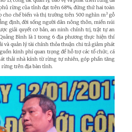
số 13, công tác quản lý, bảo vệ và phát triển rừng đã
phủ rừng của tỉnh đạt trên 68%, đứng thứ hai toàn
3
 cho chế biến và thị trường trên 500 nghìn m
gỗ
khẳng định, đời sống người dân nông thôn, miền núi
ợc giải quyết cơ bản, an ninh chính trị, trật tự an
 Quảng Bình là 1 trong 6 địa phương thực hiện thí
 và quản lý tài chính thỏa thuận chi trả giảm phát
guồn kinh phí quan trọng để hỗ trợ các tổ chức, cá
át thải nhà kính từ rừng tự nhiên, góp phần tăng
 rừng trên địa bàn tỉnh.