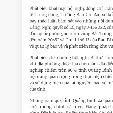
Phát biểu khai mạc hội nghị, đồng chí Trầ
tế Trung ương, Trưởng Ban Chỉ đạo sơ kết 
bày, thảo luận bám sát vào những nội dung
Đảng, Nghị quyết số 26, ngày 3-11-2022, của 
đảm quốc phòng, an ninh vùng Bắc Trung 
đến năm 2045” và Chỉ thị số 13 của Ban Bí
về quản lý, bảo vệ và phát triển rừng khu v
Phát biểu chào mừng hội nghị, Bí thư Tỉn
khi địa phương được lựa chọn làm địa điể
nghiệp chiếm trên 80%, tỉnh Quảng Bình x
nội dung quan trọng trong thực hiện chiến
và sử dụng hiệu quả tài nguyên, bảo vệ mô
của tỉnh.
Những năm qua, tỉnh Quảng Bình đã quán tr
chủ trương, chính sách của Đảng, pháp lu