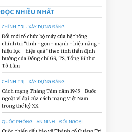
ĐỌC NHIỀU NHẤT
CHÍNH TRỊ - XÂY DỰNG ĐẢNG
Đổi mới tổ chức bộ máy của hệ thống
chính trị “tinh - gọn - mạnh - hiệu năng -
hiệu lực - hiệu quả” theo tinh thần định
hướng của Đồng chí GS, TS, Tổng Bí thư
Tô Lâm
CHÍNH TRỊ - XÂY DỰNG ĐẢNG
Cách mạng Tháng Tám năm 1945 - Bước
ngoặt vĩ đại của cách mạng Việt Nam
trong thế kỷ XX
QUỐC PHÒNG - AN NINH - ĐỐI NGOẠI
Cuộc chiến đấu bảo vệ Thành cổ Quảng Trị