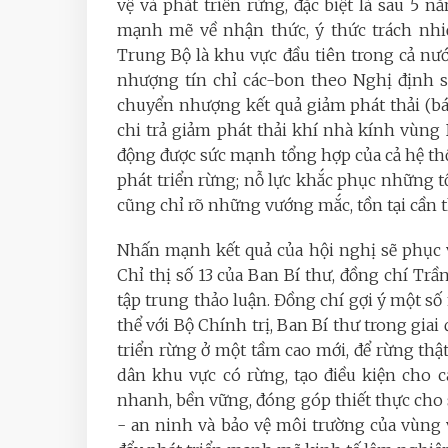
vệ và phát triển rừng, đặc biệt là sau 5 
mạnh mẽ về nhận thức, ý thức trách nhiệ
Trung Bộ là khu vực đầu tiên trong cả nư
nhượng tín chỉ các-bon theo Nghị định s
chuyển nhượng kết quả giảm phát thải (bán
chi trả giảm phát thải khí nhà kính vùng
động được sức mạnh tổng hợp của cả hệ thốn
phát triển rừng; nỗ lực khắc phục những tồ
cũng chỉ rõ những vướng mắc, tồn tại cần 
Nhấn mạnh kết quả của hội nghị sẽ phục v
Chỉ thị số 13 của Ban Bí thư, đồng chí Tr
tập trung thảo luận. Đồng chí gợi ý một số
thể với Bộ Chính trị, Ban Bí thư trong giai
triển rừng ở một tầm cao mới, để rừng thật
dân khu vực có rừng, tạo điều kiện cho c
nhanh, bền vững, đóng góp thiết thực cho 
- an ninh và bảo vệ môi trường của vùng 