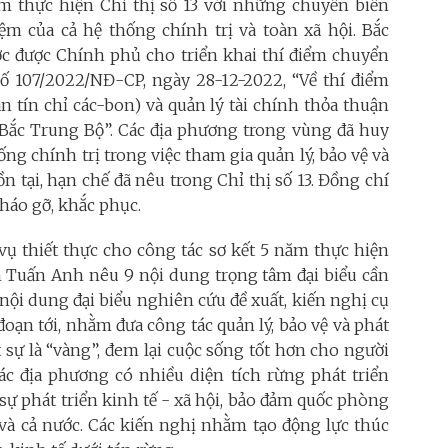
năm thực hiện Chỉ thị số 13 với những chuyển biến
m của cả hệ thống chính trị và toàn xã hội. Bắc
ớc được Chính phủ cho triển khai thí điểm chuyển
ố 107/2022/NĐ-CP, ngày 28-12-2022, “Về thí điểm
 tín chỉ các-bon) và quản lý tài chính thỏa thuận
 Bắc Trung Bộ”. Các địa phương trong vùng đã huy
g chính trị trong việc tham gia quản lý, bảo vệ và
n tại, hạn chế đã nêu trong Chỉ thị số 13. Đồng chí
tháo gỡ, khắc phục.
ụ thiết thực cho công tác sơ kết 5 năm thực hiện
ần Tuấn Anh nêu 9 nội dung trọng tâm đại biểu cần
 nội dung đại biểu nghiên cứu đề xuất, kiến nghị cụ
 đoạn tới, nhằm đưa công tác quản lý, bảo vệ và phát
 sự là “vàng”, đem lại cuộc sống tốt hơn cho người
ác địa phương có nhiều diện tích rừng phát triển
sự phát triển kinh tế - xã hội, bảo đảm quốc phòng
và cả nước. Các kiến nghị nhằm tạo động lực thúc