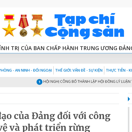
ÍNH TRỊ CỦA BAN CHẤP HÀNH TRUNG ƯƠNG ĐẢN
HÒNG - AN NINH - ĐỐI NGOẠI
THẾ GIỚI: VẤN ĐỀ - SỰ KIỆN
THỰC TIỄN - 
HỘI NGHỊ CÔNG BỐ THÀNH LẬP HỘI ĐỒNG LÝ LUẬN TRUNG
1
ạo của Đảng đối với công
vệ và phát triển rừng