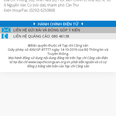
6 Nguyễn Văn Cừ (nối dài), thành phố Cần Thơ
Điện thoại/Fax: (0292) 6250868
HÀNH CHÍNH ĐIỆN TỬ
LIÊN HỆ GỬI BÀI VÀ ĐÓNG GÓP Ý KIẾN
LIÊN HỆ QUẢNG CÁO: 080 46138
@Bản quyền thuộc về Tạp chí Cộng sản
Giấy phép số 436/GP-BTTTT ngày 14-10-2019 của Bộ Thông tin và
Truyền thông.
Mọi hành động sử dụng nội dung đăng tải trên Tạp chí Cộng sản điện
tử tại địa chỉ
www.tapchicongsan.org.vn
phải dẫn nguồn và có sự
đồng ý bằng văn bản của Tạp chí Cộng sản