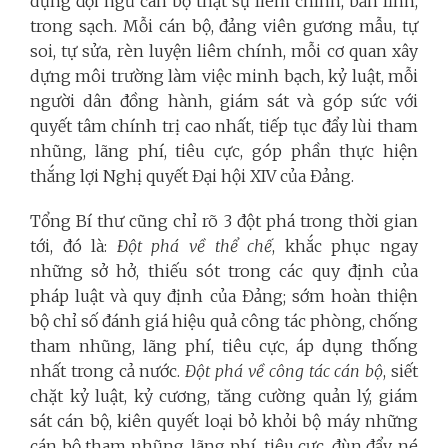
dựng đội ngũ cán bộ thật sự liêm chính, bản lĩnh,
trong sạch. Mỗi cán bộ, đảng viên gương mẫu, tự
soi, tự sửa, rèn luyện liêm chính, mỗi cơ quan xây
dựng môi trường làm việc minh bạch, kỷ luật, mỗi
người dân đồng hành, giám sát và góp sức với
quyết tâm chính trị cao nhất, tiếp tục đẩy lùi tham
nhũng, lãng phí, tiêu cực, góp phần thực hiện
thắng lợi Nghị quyết Đại hội XIV của Đảng.
Tổng Bí thư cũng chỉ rõ 3 đột phá trong thời gian
tới, đó là:
Đột phá về thể chế
, khắc phục ngay
những sở hở, thiếu sót trong các quy định của
pháp luật và quy định của Đảng; sớm hoàn thiện
bộ chỉ số đánh giá hiệu quả công tác phòng, chống
tham nhũng, lãng phí, tiêu cực, áp dụng thống
nhất trong cả nước.
Đột phá về công tác cán bộ
, siết
chặt kỷ luật, kỷ cương, tăng cường quản lý, giám
sát cán bộ, kiên quyết loại bỏ khỏi bộ máy những
cán bộ tham nhũng, lãng phí, tiêu cực, đùn đẩy, né