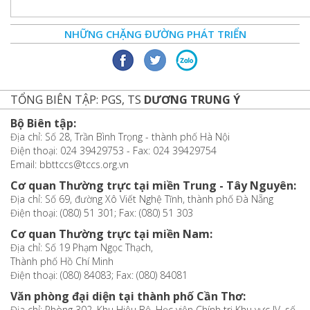
NHỮNG CHẶNG ĐƯỜNG PHÁT TRIỂN
TỔNG BIÊN TẬP: PGS, TS
DƯƠNG TRUNG Ý
Bộ Biên tập:
Địa chỉ: Số 28, Trần Bình Trọng - thành phố Hà Nội
Điện thoại: 024 39429753 - Fax: 024 39429754
Email: bbttccs@tccs.org.vn
Cơ quan Thường trực tại miền Trung - Tây Nguyên:
Địa chỉ: Số 69, đường Xô Viết Nghệ Tĩnh, thành phố Đà Nẵng
Điện thoại: (080) 51 301; Fax: (080) 51 303
Cơ quan Thường trực tại miền Nam:
Địa chỉ: Số 19 Phạm Ngọc Thạch,
Thành phố Hồ Chí Minh
Điện thoại: (080) 84083; Fax: (080) 84081
Văn phòng đại diện tại thành phố Cần Thơ:
Địa chỉ: Phòng 302, Khu Hiệu Bộ, Học viện Chính trị Khu vực IV, số