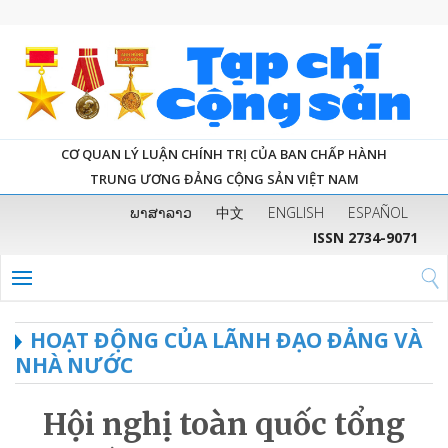
CƠ QUAN LÝ LUẬN CHÍNH TRỊ CỦA BAN CHẤP HÀNH
TRUNG ƯƠNG ĐẢNG CỘNG SẢN VIỆT NAM
ພາສາລາວ
中文
ENGLISH
ESPAÑOL
ISSN 2734-9071
HOẠT ĐỘNG CỦA LÃNH ĐẠO ĐẢNG VÀ
NHÀ NƯỚC
Hội nghị toàn quốc tổng