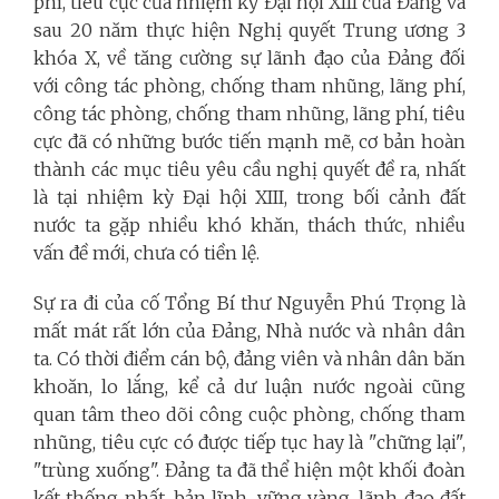
phí, tiêu cực của nhiệm kỳ Đại hội XIII của Đảng và
sau 20 năm thực hiện Nghị quyết Trung ương 3
khóa X, về tăng cường sự lãnh đạo của Đảng đối
với công tác phòng, chống tham nhũng, lãng phí,
công tác phòng, chống tham nhũng, lãng phí, tiêu
cực đã có những bước tiến mạnh mẽ, cơ bản hoàn
thành các mục tiêu yêu cầu nghị quyết đề ra, nhất
là tại nhiệm kỳ Đại hội XIII, trong bối cảnh đất
nước ta gặp nhiều khó khăn, thách thức, nhiều
vấn đề mới, chưa có tiền lệ.
Sự ra đi của cố Tổng Bí thư Nguyễn Phú Trọng là
mất mát rất lớn của Đảng, Nhà nước và nhân dân
ta. Có thời điểm cán bộ, đảng viên và nhân dân băn
khoăn, lo lắng, kể cả dư luận nước ngoài cũng
quan tâm theo dõi công cuộc phòng, chống tham
nhũng, tiêu cực có được tiếp tục hay là "chững lại",
"trùng xuống". Đảng ta đã thể hiện một khối đoàn
kết thống nhất, bản lĩnh, vững vàng, lãnh đạo đất