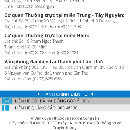
Điện thoại: 024 39429753 - Fax: 024 39429754
Email: bbttccs@tccs.org.vn
Cơ quan Thường trực tại miền Trung - Tây Nguyên:
Địa chỉ: Số 69, đường Xô Viết Nghệ Tĩnh, thành phố Đà Nẵng
Điện thoại: (080) 51 301; Fax: (080) 51 303
Cơ quan Thường trực tại miền Nam:
Địa chỉ: Số 19 Phạm Ngọc Thạch,
Thành phố Hồ Chí Minh
Điện thoại: (080) 84083; Fax: (080) 84081
Văn phòng đại diện tại thành phố Cần Thơ:
Địa chỉ: Phòng 302, Khu Hiệu Bộ, Học viện Chính trị Khu vực IV, số
6 Nguyễn Văn Cừ (nối dài), thành phố Cần Thơ
Điện thoại/Fax: (0292) 6250868
HÀNH CHÍNH ĐIỆN TỬ
LIÊN HỆ GỬI BÀI VÀ ĐÓNG GÓP Ý KIẾN
LIÊN HỆ QUẢNG CÁO: 080 46138
@Bản quyền thuộc về Tạp chí Cộng sản
Giấy phép số 436/GP-BTTTT ngày 14-10-2019 của Bộ Thông tin và
Truyền thông.