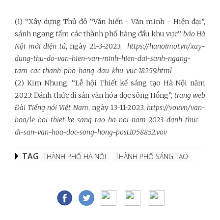
(1) “Xây dựng Thủ đô “Văn hiến - Văn minh - Hiện đại”,
sánh ngang tầm các thành phố hàng đầu khu vực”,
báo Hà
Nội mới điện tử
, ngày 21-3-2023,
https://hanoimoi.vn/xay-
dung-thu-do-van-hien-van-minh-hien-dai-sanh-ngang-
tam-cac-thanh-pho-hang-dau-khu-vuc-18259.html
(2) Kim Nhung: “Lễ hội Thiết kế sáng tạo Hà Nội năm
2023: Đánh thức di sản văn hóa dọc sông Hồng”,
trang web
Đài Tiếng nói Việt Nam
, ngày 13-11-2023,
https://vov.vn/van-
hoa/le-hoi-thiet-ke-sang-tao-ha-noi-nam-2023-danh-thuc-
di-san-van-hoa-doc-song-hong-post1058852.vov
TAG
THÀNH PHỐ HÀ NỘI
THÀNH PHỐ SÁNG TẠO