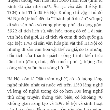
truyền thống văn hóa hơn 1.000 năm tuổi (tính từ
kinh đô của nhà nước Âu lạc vào đầu thế kỷ III
TCN) như Thủ đô Hà Nội. Không chỉ vậy, Thủ đô
Hà Nội được biết đến là “Thành phố di sản”, với quỹ
di sản văn hóa vô cùng phong phú, đa dạng gồm
5.922 di tích lịch sử, văn hóa, trong đó có 1 di sản
văn hóa thế giới, 21 di tích và cụm di tích quốc gia
đặc biệt; 1.793 di sản văn hóa phi vật thể. Hà Nội có
những di sản văn hóa vật thể vô giá, đó là những
dấu tích của thành quách, công trình kiến trúc
tâm linh (đình, chùa, đền miếu, phủ…), tượng đài,
(1)
công viên, vườn hoa, sông hồ…
.
Hà Nội còn là “đất trăm nghề”, có số lượng làng
nghề nhiều nhất cả nước với trên 1.350 làng nghề
và làng có nghề, trong đó có hơn 300 làng nghề
thủ công truyền thống tiêu biểu, có khoảng 70
không gian sáng tạo và 1.095 lễ hội và sinh hoạt
văn hóa cộng đồng mang bản sắc văn hóa vùng