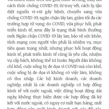
cách thức chống COVID-19, từ truy vết, cách ly, tận
diệt nguồn vi-rút gây bệnh, chuyển sang vừa
chống COVID-19, ngăn chặn lây lan, giảm tối đa các
trường hợp tử vọng do COVID, vừa phục hồi, phát
triển kinh tế, xem đây là trạng thái bình thường
mới. Ngăn chặn COVID-19 lây lan, bảo vệ sức khỏe,
tính mạng con người vẫn phải là nhiệm vụ, mục
tiêu quan trọng nhất, nhưng phục hồi hoạt động
kinh tế, phát triển kinh tế cũng là yêu cầu, nhiệm
vụ cấp bách, không thể trì hoãn. Người dân không
chỉ khổ, cuộc sống bị đe dọa vì COVID mà còn khổ,
cuộc sống bị đe dọa vì không có việc làm, không
có thu nhập. Các hộ kinh doanh, các doanh
nghiệp, nhất là các doanh nghiệp có hợp đồng
kinh tế với nước ngoài, việc dừng hoạt động dài
ngày, không thực hiện được các hợp đồng đã ký
kết với nước ngoài, có nguy cơ mất bạn hàng, mất
hợp đồng sản xuất kinh doanh với các đối tác.