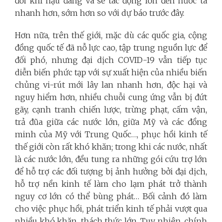
đổi khí hậu đang và sẽ tác động lớn đến nước ta
nhanh hơn, sớm hơn so với dự báo trước đây.
Hơn nữa, trên thế giới, mặc dù các quốc gia, cộng
đồng quốc tế đã nỗ lực cao, tập trung nguồn lực để
đối phó, nhưng đại dịch COVID-19 vẫn tiếp tục
diễn biến phức tạp với sự xuất hiện của nhiều biến
chủng vi-rút mới lây lan nhanh hơn, độc hại và
nguy hiểm hơn, nhiều chuỗi cung ứng vẫn bị đứt
gãy, cạnh tranh chiến lược, trừng phạt, cấm vận,
trả đũa giữa các nước lớn, giữa Mỹ và các đồng
minh của Mỹ với Trung Quốc…, phục hồi kinh tế
thế giới còn rất khó khăn; trong khi các nước, nhất
là các nước lớn, đều tung ra những gói cứu trợ lớn
để hỗ trợ các đối tượng bị ảnh hưởng bởi đại dịch,
hỗ trợ nền kinh tế làm cho lạm phát trở thành
nguy cơ lớn có thể bùng phát… Bối cảnh đó làm
cho việc phục hồi, phát triển kinh tế phải vượt qua
nhiều khó khăn, thách thức lớn. Tuy nhiên, chính