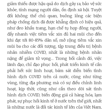
giảm thiểu được hậu quả do dịch gây ra, bảo vệ sức
khỏe, tính mạng người dân, ổn định xã hội. Tuyệt
đối không thể chủ quan, buông lỏng các biện
pháp chống dịch đã được khẳng định có hiệu quả,
như đeo khẩu trang, hạn chế tụ họp đông người,
đẩy nhanh việc tiêm vắc xin đủ hai mũi cho đến
khi đạt tới 80-85% dân số, mở rộng tiêm vắc xin
mũi ba cho các đối tượng, tập trung điều trị bệnh
nhân nhiễm COVID, nhất là những bệnh nhân
nặng để giảm tử vọng… Trong bối cảnh đó, việc
lãnh đạo, chỉ đạo phục hồi, phát triển kinh tế cần
phải hết sức linh hoạt, bám sát diễn biến tình
hình dịch COVID trên cả nước, cũng như từng
vùng, từng địa phương mà có sự điều chỉnh linh
hoạt, kịp thời; cũng như cần theo dõi sát tình
hình dịch COVID, biến động giá cả hàng hóa, lạm
phát, sự phục hồi kinh tế ở nước trên thế giới, nhất
là những nước là đối tác kinh tế lớn của Việt Nam,