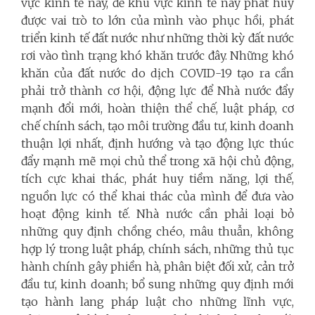
vực kinh tế này, để khu vực kinh tế này phát huy
được vai trò to lớn của mình vào phục hồi, phát
triển kinh tế đất nước như những thời kỳ đất nước
rơi vào tình trạng khó khăn trước đây. Những khó
khăn của đất nước do dịch COVID-19 tạo ra cần
phải trở thành cơ hội, động lực để Nhà nước đẩy
mạnh đổi mới, hoàn thiện thể chế, luật pháp, cơ
chế chính sách, tạo môi trường đầu tư, kinh doanh
thuận lợi nhất, định hướng và tạo động lực thúc
đẩy mạnh mẽ mọi chủ thể trong xã hội chủ động,
tích cực khai thác, phát huy tiềm năng, lợi thế,
nguồn lực có thể khai thác của mình để đưa vào
hoạt động kinh tế. Nhà nước cần phải loại bỏ
những quy định chồng chéo, mâu thuẫn, không
hợp lý trong luật pháp, chính sách, những thủ tục
hành chính gây phiền hà, phân biệt đối xử, cản trở
đầu tư, kinh doanh; bổ sung những quy định mới
tạo hành lang pháp luật cho những lĩnh vực,