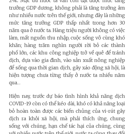
2%... Mặc dù nước ta vẫn còn đạt được mức tăng
trưởng GDP dương, không phải là tăng trưởng âm
như nhiều nước trên thế giới, nhưng đây là những
mức tăng trưởng GDP thấp nhất trong hơn 30
năm qua ở nước ta. Hàng triệu người không có việc
làm, mất nguồn thu nhập, cuộc sống vô cùng khó
khăn; hàng trăm nghìn người rời bỏ các thành
phố lớn, các khu công nghiệp trở về quê để tránh
dịch, dựa vào gia đình, vào sản xuất nông nghiệp
để sống qua thời gian dịch, gây xáo động xã hội, là
hiện tượng chưa từng thấy ở nước ta nhiều năm
qua…
Hiện nay, trước dự báo tình hình khả năng dịch
COVID-19 còn có thể kéo dài, khó có khả năng loại
bỏ hoàn toàn được các biến chủng của vi-rút gây
dịch ra khỏi xã hội, mà phải thích ứng, chung
sống với chúng, hạn chế tác hại của chúng, cùng
với nhiều nước trên thế giới, nước ta cũng thay đổi