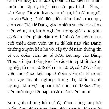
đấu, rèn luyện. Chi đoàn, đoàn cơ sở kiên trì tham
mưu cho cấp ủy thực hiện các quy trình kết nạp
vào Đảng đối với đoàn viên ưu tú, bảo đảm người
xin vào Đảng có đủ điều kiện, tiêu chuẩn theo quy
định của Điều lệ Đảng; giao nhiệm vụ cho các đảng
viên có uy tín, kinh nghiệm trong giáo dục, giúp
đỡ đoàn viên phấn đấu trở thành đoàn viên ưu tú,
giới thiệu đoàn viên ưu tú để kết nạp vào Đảng;
thường xuyên liên hệ với cấp ủy để nắm thông tin
về các đoàn viên ưu tú được kết nạp vào Đảng.
Theo số liệu thống kê của các đơn vị khối doanh
nghiệp, từ năm 2018 đến năm 2022, có 40.775 đảng
viên mới được kết nạp là đoàn viên ưu tú trong
khu vực doanh nghiệp; trong đó, khối doanh
nghiệp khu vực ngoài nhà nước có 18.348 đảng
viên mới được kết nạp từ các đoàn viên ưu tú.
Bên cạnh những kết quả đạt được, công tác phát
triển đảng viên trong đoàn viên, thanh niên thuộc