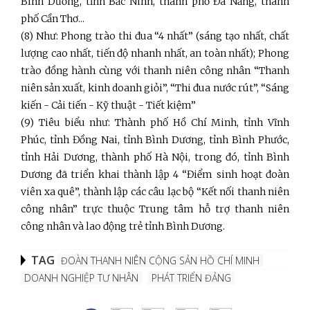
Bình Dương, tỉnh Bắc Ninh, thành phố Đà Nẵng, thành
phố Cần Thơ...
(8) Như: Phong trào thi đua “4 nhất” (sáng tạo nhất, chất
lượng cao nhất, tiến độ nhanh nhất, an toàn nhất); Phong
trào đồng hành cùng với thanh niên công nhân “Thanh
niên sản xuất, kinh doanh giỏi”, “Thi đua nước rút”, “Sáng
kiến - Cải tiến - Kỹ thuật - Tiết kiệm”
(9) Tiêu biểu như: Thành phố Hồ Chí Minh, tỉnh Vĩnh
Phúc, tỉnh Đồng Nai, tỉnh Bình Dương, tỉnh Bình Phước,
tỉnh Hải Dương, thành phố Hà Nội, trong đó, tỉnh Bình
Dương đã triển khai thành lập 4 “Điểm sinh hoạt đoàn
viên xa quê”, thành lập các câu lạc bộ “Kết nối thanh niên
công nhân”
trực thuộc Trung tâm hỗ trợ thanh niên
công nhân và lao động trẻ tỉnh Bình Dương.
TAG
ĐOÀN THANH NIÊN CỘNG SẢN HỒ CHÍ MINH
DOANH NGHIỆP TƯ NHÂN
PHÁT TRIỂN ĐẢNG