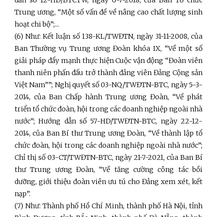
Trung ương, “Một số vấn đề về nâng cao chất lượng sinh
hoạt chi bộ”;...
(6) Như: Kết luận số 138-KL/TWĐTN, ngày 31-11-2008, của
Ban Thường vụ Trung ương Đoàn khóa IX, “Về một số
giải pháp đẩy mạnh thực hiện Cuộc vận động “Đoàn viên
thanh niên phấn đấu trở thành đảng viên Đảng Cộng sản
Việt Nam””; Nghị quyết số 03-NQ/TWĐTN-BTC, ngày 5-3-
2014, của Ban Chấp hành Trung ương Đoàn, “Về phát
triển tổ chức đoàn, hội trong các doanh nghiệp ngoài nhà
nước”; Hướng dẫn số 57-HD/TWĐTN-BTC, ngày 22-12-
2014, của Ban Bí thư Trung ương Đoàn, “Về thành lập tổ
chức đoàn, hội trong các doanh nghiệp ngoài nhà nước”;
Chỉ thị số 03-CT/TWĐTN-BTC, ngày 21-7-2021, của Ban Bí
thư Trung ương Đoàn, “Về tăng cường công tác bồi
dưỡng, giới thiệu đoàn viên ưu tú cho Đảng xem xét, kết
nạp”.
(7) Như: Thành phố Hồ Chí Minh, thành phố Hà Nội, tỉnh