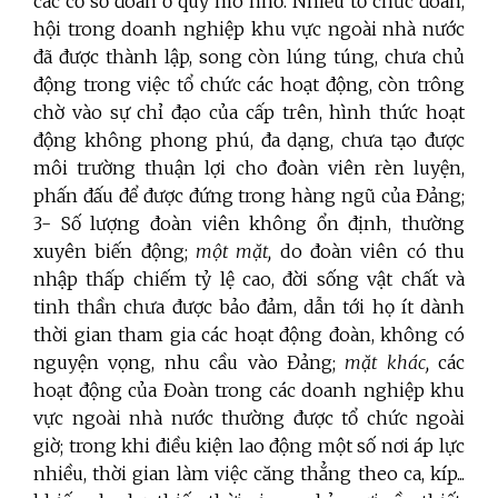
các cơ sở đoàn ở quy mô nhỏ. Nhiều tổ chức đoàn,
hội trong doanh nghiệp khu vực ngoài nhà nước
đã được thành lập, song còn lúng túng, chưa chủ
động trong việc tổ chức các hoạt động, còn trông
chờ vào sự chỉ đạo của cấp trên, hình thức hoạt
động không phong phú, đa dạng, chưa tạo được
môi trường thuận lợi cho đoàn viên rèn luyện,
phấn đấu để được đứng trong hàng ngũ của Đảng;
3- Số lượng đoàn viên không ổn định, thường
xuyên biến động;
một mặt,
do đoàn viên có thu
nhập thấp chiếm tỷ lệ cao, đời sống vật chất và
tinh thần chưa được bảo đảm, dẫn tới họ ít dành
thời gian tham gia các hoạt động đoàn, không có
nguyện vọng, nhu cầu vào Đảng;
mặt khác,
các
hoạt động của Đoàn trong các doanh nghiệp khu
vực ngoài nhà nước thường được tổ chức ngoài
giờ; trong khi điều kiện lao động một số nơi áp lực
nhiều, thời gian làm việc căng thẳng theo ca, kíp...