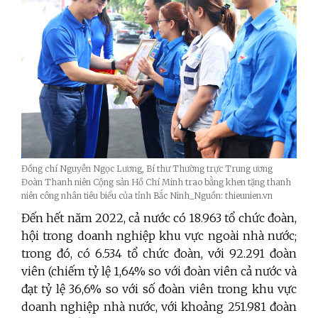
Đồng chí Nguyễn Ngọc Lương, Bí thư Thường trực Trung ương
Đoàn Thanh niên Cộng sản Hồ Chí Minh trao bằng khen tặng thanh
niên công nhân tiêu biểu của tỉnh Bắc Ninh_Nguồn: thieunien.vn
Đến hết năm 2022, cả nước có 18.963
tổ chức đoàn,
hội trong doanh nghiệp khu vực ngoài nhà nước;
trong đó, có 6.534 tổ chức đoàn, với 92.291 đoàn
viên (chiếm tỷ lệ 1,64% so với đoàn viên cả nước và
đạt tỷ lệ 36,6% so với số đoàn viên trong khu vực
doanh nghiệp nhà nước, với khoảng 251.981 đoàn