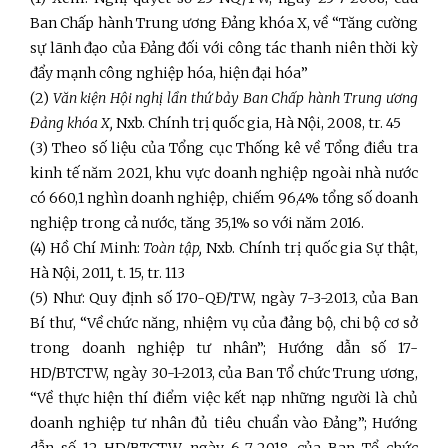
Ban Chấp hành Trung ương Đảng khóa X, về “Tăng cường
sự lãnh đạo của Đảng đối với công tác thanh niên thời kỳ
đẩy mạnh công nghiệp hóa, hiện đại hóa”
(2)
Văn kiện Hội nghị lần thứ bảy Ban Chấp hành Trung ương
Đảng khóa X,
Nxb. Chính trị quốc gia, Hà Nội, 2008, tr. 45
(3) Theo số liệu của Tổng cục Thống kê về Tổng điều tra
kinh tế năm 2021, khu vực doanh nghiệp ngoài nhà nước
có 660,1 nghìn doanh nghiệp, chiếm 96,4% tổng số doanh
nghiệp trong cả nước, tăng 35,1% so với năm 2016.
(4) Hồ Chí Minh:
Toàn tập,
Nxb. Chính trị quốc gia Sự thật,
Hà Nội, 2011
,
t. 15, tr. 113
(5) Như: Quy định số 170-QĐ/TW, ngày 7-3-2013, của Ban
Bí thư, “Về chức năng, nhiệm vụ của đảng bộ, chi bộ cơ sở
trong doanh nghiệp tư nhân”; Hướng dẫn số 17-
HD/BTCTW, ngày 30-1-2013, của Ban Tổ chức Trung ương,
“Về thực hiện thí điểm việc kết nạp những người là chủ
doanh nghiệp tư nhân đủ tiêu chuẩn vào Đảng”; Hướng
dẫn số 12-HD/BTCTW, ngày 6-7-2018, của Ban Tổ chức