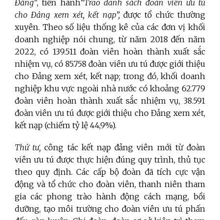
Đảng”
, tiến hành
“Trao danh sách đoàn viên ưu tú
cho Đảng xem xét, kết nạp”,
được tổ chức thường
xuyên. Theo số liệu thống kê của các đơn vị khối
doanh nghiệp nói chung, từ năm 2018 đến năm
2022, có 139.511 đoàn viên hoàn thành xuất sắc
nhiệm vụ, có 85.758 đoàn viên ưu tú được giới thiệu
cho Đảng xem xét, kết nạp; trong đó, khối doanh
nghiệp khu vực ngoài nhà nước có khoảng 62.779
đoàn viên hoàn thành xuất sắc nhiệm vụ, 38.591
đoàn viên ưu tú được giới thiệu cho Đảng xem xét,
kết nạp (chiếm tỷ lệ 44,9%).
Thứ tư,
công tác kết nạp đảng viên mới từ đoàn
viên ưu tú được thực hiện đúng quy trình, thủ tục
theo quy định. Các cấp bộ đoàn đã tích cực vận
động và tổ chức cho đoàn viên, thanh niên tham
gia các phong trào hành động cách mạng, bồi
dưỡng, tạo môi trường cho đoàn viên ưu tú phấn