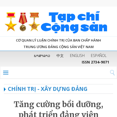
CƠ QUAN LÝ LUẬN CHÍNH TRỊ CỦA BAN CHẤP HÀNH
TRUNG ƯƠNG ĐẢNG CỘNG SẢN VIỆT NAM
ພາສາລາວ
中文
ENGLISH
ESPAÑOL
ISSN 2734-9071
CHÍNH TRỊ - XÂY DỰNG ĐẢNG
Tăng cường bồi dưỡng,
phát triển đảng viên