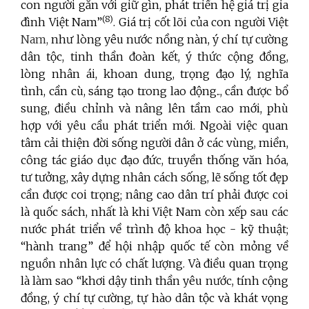
con người gắn với giữ gìn, phát triển hệ giá trị gia
(8)
đình Việt Nam”
. Giá trị cốt lõi của con người Việt
Nam,
như lòng yêu nước nồng nàn, ý chí tự cường
dân tộc, tinh thần đoàn kết, ý thức cộng đồng,
lòng nhân ái, khoan dung, trọng đạo lý, nghĩa
tình, cần cù, sáng tạo trong lao động.., cần được bổ
sung, điều chỉnh và nâng lên tầm cao mới, phù
hợp với yêu cầu phát triển mới. Ngoài việc quan
tâm cải thiện đời sống người dân ở các vùng, miền,
công tác giáo dục đạo đức, truyền thống văn hóa,
tư tưởng, xây dựng nhân cách sống, lẽ sống tốt đẹp
cần được coi trọng; nâng cao dân trí phải được coi
là quốc sách, nhất là khi Việt Nam còn xếp sau các
nước phát triển về trình độ khoa học - kỹ thuật;
“hành trang” để hội nhập quốc tế còn mỏng về
nguồn nhân lực có chất lượng. Và điều quan trọng
là làm sao “khơi dậy tinh thần yêu nước, tính cộng
đồng, ý chí tự cường, tự hào dân tộc và khát vọng