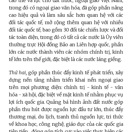
cao thế và lực cho đất nước, ngoại giao Việt Nam,
trong đó có ngoại giao văn hóa, đã góp phần nâng
cao hiệu quả và làm sâu sắc hơn quan hệ với các
đối tác quốc tế, mở rộng thêm quan hệ với nhiều
đối tác quốc tế, bao gồm 30 đối tác chiến lược và đối
tác toàn diện, trong đó có tất cả các nước là Ủy viên
thường trực Hội đồng Bảo an Liên hợp quốc, phần
lớn các nước thành viên các nhóm chính trị, kinh
tế lớn trên thế giới, đặc biệt là các nước láng giềng.
Thứ hai,
góp phần thúc đẩy kinh tế phát triển, xây
dựng nền tảng nhằm triển khai nền ngoại giao
trên mọi phương diện: chính trị - kinh tế - văn
hóa - xã hội, đặc biệt về mặt kinh tế nhằm phục vụ
lợi ích quốc gia. Quảng bá hình ảnh đất nước góp
phần thu hút được nguồn lực đầu tư lớn, thúc đẩy
thương mại, du lịch, tranh thủ nguồn lực, tri thức
về khoa học, công nghệ, giáo dục của các quốc gia
tiên tiến... đóng góp tích cực vào việc thực hiện các