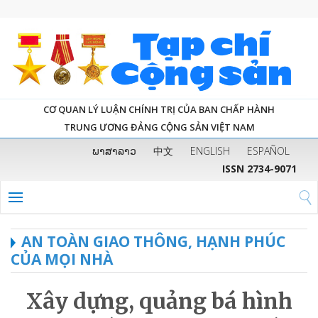
CƠ QUAN LÝ LUẬN CHÍNH TRỊ CỦA BAN CHẤP HÀNH
TRUNG ƯƠNG ĐẢNG CỘNG SẢN VIỆT NAM
ພາສາລາວ
中文
ENGLISH
ESPAÑOL
ISSN 2734-9071
AN TOÀN GIAO THÔNG, HẠNH PHÚC
CỦA MỌI NHÀ
Xây dựng, quảng bá hình