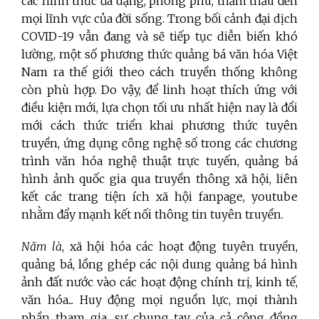
các hình thức đa dạng, phong phú, thẩm thấu đến
mọi lĩnh vực của đời sống. Trong bối cảnh đại dịch
COVID-19 vẫn đang và sẽ tiếp tục diễn biến khó
lường, một số phương thức quảng bá văn hóa Việt
Nam ra thế giới theo cách truyền thống không
còn phù hợp. Do vậy, để linh hoạt thích ứng với
điều kiện mới, lựa chọn tối ưu nhất hiện nay là đổi
mới cách thức triển khai phương thức tuyên
truyền, ứng dụng công nghệ số trong các chương
trình văn hóa nghệ thuật trực tuyến, quảng bá
hình ảnh quốc gia qua truyền thông xã hội, liên
kết các trang tiện ích xã hội fanpage, youtube
nhằm đẩy mạnh kết nối thông tin tuyên truyền.
Năm là
, xã hội hóa các hoạt động tuyên truyền,
quảng bá, lồng ghép các nội dung quảng bá hình
ảnh đất nước vào các hoạt động chính trị, kinh tế,
văn hóa... Huy động mọi nguồn lực, mọi thành
phần tham gia, sự chung tay của cả cộng đồng