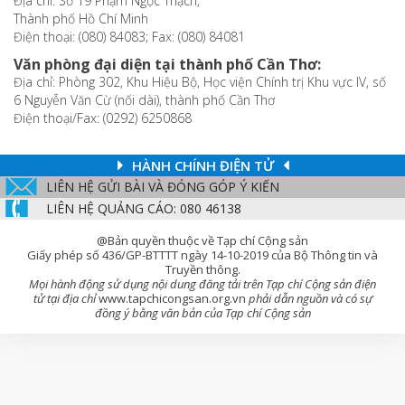
Địa chỉ: Số 19 Phạm Ngọc Thạch,
Thành phố Hồ Chí Minh
Điện thoại: (080) 84083; Fax: (080) 84081
Văn phòng đại diện tại thành phố Cần Thơ:
Địa chỉ: Phòng 302, Khu Hiệu Bộ, Học viện Chính trị Khu vực IV, số
6 Nguyễn Văn Cừ (nối dài), thành phố Cần Thơ
Điện thoại/Fax: (0292) 6250868
HÀNH CHÍNH ĐIỆN TỬ
LIÊN HỆ GỬI BÀI VÀ ĐÓNG GÓP Ý KIẾN
LIÊN HỆ QUẢNG CÁO: 080 46138
@Bản quyền thuộc về Tạp chí Cộng sản
Giấy phép số 436/GP-BTTTT ngày 14-10-2019 của Bộ Thông tin và
Truyền thông.
Mọi hành động sử dụng nội dung đăng tải trên Tạp chí Cộng sản điện
tử tại địa chỉ
www.tapchicongsan.org.vn
phải dẫn nguồn và có sự
đồng ý bằng văn bản của Tạp chí Cộng sản