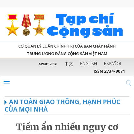
CƠ QUAN LÝ LUẬN CHÍNH TRỊ CỦA BAN CHẤP HÀNH
TRUNG ƯƠNG ĐẢNG CỘNG SẢN VIỆT NAM
ພາສາລາວ
中文
ENGLISH
ESPAÑOL
ISSN 2734-9071
AN TOÀN GIAO THÔNG, HẠNH PHÚC
CỦA MỌI NHÀ
Tiềm ẩn nhiều nguy cơ