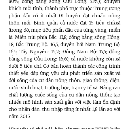
80%; đồng bằng sông Cửu Long: 51%); khuyến
khích mỗi tỉnh, thành phố trực thuộc Trung ương
phấn đấu có ít nhất 01 huyện đạt chuẩn nông
thôn mới. Bình quân cả nước đạt 15 tiêu chí/xã
(trong đó, mục tiêu phấn đấu của từng vùng, miền
là: Miền núi phía Bắc: 13,8; đồng bằng sông Hồng:
18; Bắc Trung Bộ: 16,5; duyên hải Nam Trung Bộ:
16,5; Tây Nguyên: 15,2; Đông Nam Bộ: 17,5; đồng
bằng sông Cửu Long: 16,6); cả nước không còn xã
dưới 5 tiêu chí. Cơ bản hoàn thành các công trình
thiết yếu đáp ứng yêu cầu phát triển sản xuất và
đời sống của cư dân nông thôn: giao thông, điện,
nước sinh hoạt, trường học, trạm y tế xã. Nâng cao
chất lượng cuộc sống của cư dân nông thôn; tạo
nhiều mô hình sản xuất gắn với việc làm ổn định
cho nhân dân, thu nhập tăng ít nhất 1,8 lần so với
năm 2015.