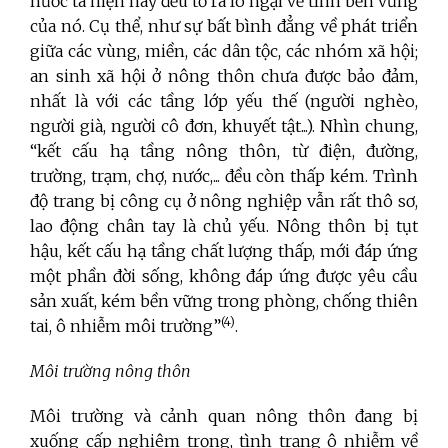
nước ta hiện nay đều tỏ ra lo ngại về tính bền vững
của nó. Cụ thể, như sự bất bình đẳng về phát triển
giữa các vùng, miền, các dân tộc, các nhóm xã hội;
an sinh xã hội ở nông thôn chưa được bảo đảm,
nhất là với các tầng lớp yếu thế (người nghèo,
người già, người cô đơn, khuyết tật...). Nhìn chung,
“kết cấu hạ tầng nông thôn, từ điện, đường,
trường, trạm, chợ, nước,... đều còn thấp kém. Trình
độ trang bị công cụ ở nông nghiệp vẫn rất thô sơ,
lao động chân tay là chủ yếu. Nông thôn bị tụt
hậu, kết cấu hạ tầng chất lượng thấp, mới đáp ứng
một phần đời sống, không đáp ứng được yêu cầu
sản xuất, kém bền vững trong phòng, chống thiên
(4)
tai, ô nhiễm môi trường”
.
Môi trường nông thôn
Môi trường và cảnh quan nông thôn đang bị
xuống cấp nghiêm trọng, tình trạng ô nhiễm về