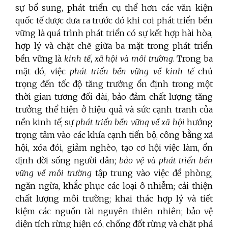
sự bổ sung, phát triển cụ thể hơn các văn kiện
quốc tế được đưa ra trước đó khi coi phát triển bền
vững là quá trình phát triển có sự kết hợp hài hòa,
hợp lý và chặt chẽ giữa ba mặt trong phát triển
bền vững là
kinh tế
,
xã hội và
môi trường
. Trong ba
mặt đó, việc
phát triển bền vững về
kinh tế
chú
trọng đến tốc độ tăng trưởng ổn định trong một
thời gian tương đối dài, bảo đảm chất lượng tăng
trưởng thể hiện ở hiệu quả và sức cạnh tranh của
nền kinh tế; sự
phát triển bền vững về xã hội
hướng
trọng tâm vào các khía cạnh tiến bộ, công bằng xã
hội, xóa đói, giảm nghèo, tạo cơ hội việc làm, ổn
định đời sống người dân;
bảo vệ và phát triển
bền
vững về môi trường
tập trung vào việc đề phòng,
ngăn ngừa, khắc phục các loại ô nhiễm; cải thiện
chất lượng môi trường; khai thác hợp lý và tiết
kiệm các nguồn tài nguyên thiên nhiên; bảo vệ
diện tích rừng hiện có, chống đốt rừng và chặt phá