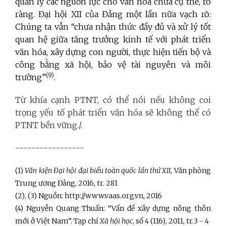
quản lý các nguồn lực cho văn hóa chưa cụ thể, rõ
ràng. Đại hội XII của Đảng một lần nữa vạch rõ:
Chúng ta vẫn “chưa nhận thức đầy đủ và xử lý tốt
quan hệ giữa tăng trưởng kinh tế với phát triển
văn hóa, xây dựng con người, thực hiện tiến bộ và
công bằng xã hội, bảo vệ tài nguyên và môi
(9)
trường”
.
Từ khía cạnh PTNT, có thể nói nếu không coi
trọng yếu tố phát triển văn hóa sẽ không thể có
PTNT bền vững./.
-----------------
(1)
Văn kiện Đại hội đại biểu toàn quốc lần thứ XII
, Văn phòng
Trung ương Đảng, 2016, tr. 281
(2), (3) Nguồn:
http://www.vaas.org.vn
, 2016
(4) Nguyễn Quang Thuấn: “Vấn đề xây dựng nông thôn
mới ở Việt Nam”. Tạp chí
Xã hội học
, số 4 (116), 2011, tr.3 - 4