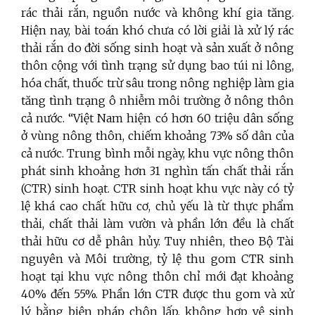
rác thải rắn, nguồn nước và không khí gia tăng.
Hiện nay, bài toán khó chưa có lời giải là xử lý rác
thải rắn do đời sống sinh hoạt và sản xuất ở nông
thôn cộng với tình trạng sử dụng bao túi ni lông,
hóa chất, thuốc trừ sâu trong nông nghiệp làm gia
tăng tình trạng ô nhiễm môi trường ở nông thôn
cả nước. “Việt Nam hiện có hơn 60 triệu dân sống
ở vùng nông thôn, chiếm khoảng 73% số dân của
cả nước. Trung bình mỗi ngày, khu vực nông thôn
phát sinh khoảng hơn 31 nghìn tấn chất thải rắn
(CTR) sinh hoạt. CTR sinh hoạt khu vực này có tỷ
lệ khá cao chất hữu cơ, chủ yếu là từ thực phẩm
thải, chất thải làm vườn và phần lớn đều là chất
thải hữu cơ dễ phân hủy. Tuy nhiên, theo Bộ Tài
nguyên và Môi trường, tỷ lệ thu gom CTR sinh
hoạt tại khu vực nông thôn chỉ mới đạt khoảng
40% đến 55%. Phần lớn CTR được thu gom và xử
lý bằng biện pháp chôn lấp, không hợp vệ sinh