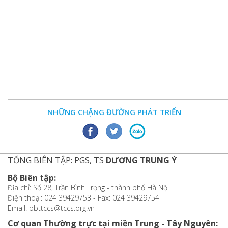
NHỮNG CHẶNG ĐƯỜNG PHÁT TRIỂN
TỔNG BIÊN TẬP: PGS, TS
DƯƠNG TRUNG Ý
Bộ Biên tập:
Địa chỉ: Số 28, Trần Bình Trọng - thành phố Hà Nội
Điện thoại: 024 39429753 - Fax: 024 39429754
Email: bbttccs@tccs.org.vn
Cơ quan Thường trực tại miền Trung - Tây Nguyên: