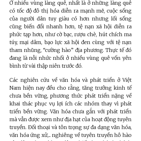
Ở nhiều vùng làng quê, nhất là ở những làng quê
có tốc độ đô thị hóa diễn ra mạnh mẽ, cuộc sống
của người dân tuy giàu có hơn nhưng lối sống
cũng biến đổi nhanh hơn, tệ nạn xã hội diễn ra
phức tạp hơn, như cờ bạc, rượu chè, hút chích ma
túy, mại dâm, bạo lực xã hội đen cùng với tệ nạn
tham nhũng, “cường hào” địa phương. Thực tế đó
đang là nỗi nhức nhối ở nhiều vùng quê vốn yên
bình từ vài thập niên trước đó.
Các nghiên cứu về văn hóa và phát triển ở Việt
Nam hiện nay đều cho rằng, tăng trưởng kinh tế
chưa bền vững, phương thức phát triển nặng về
khai thác phục vụ lợi ích các nhóm thay vì phát
triển bền vững. Văn hóa chưa gắn với phát triển
mà vẫn được xem như địa hạt của hoạt động tuyên
truyền. Đối thoại và tôn trọng sự đa dạng văn hóa,
văn hóa ứng xử,... nghiêng về tuyên truyền hô hào