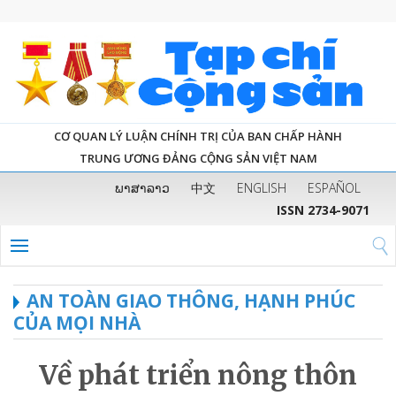
CƠ QUAN LÝ LUẬN CHÍNH TRỊ CỦA BAN CHẤP HÀNH
TRUNG ƯƠNG ĐẢNG CỘNG SẢN VIỆT NAM
ພາສາລາວ
中文
ENGLISH
ESPAÑOL
ISSN 2734-9071
AN TOÀN GIAO THÔNG, HẠNH PHÚC
CỦA MỌI NHÀ
Về phát triển nông thôn