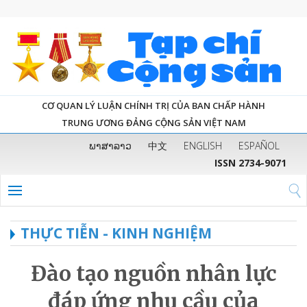
CƠ QUAN LÝ LUẬN CHÍNH TRỊ CỦA BAN CHẤP HÀNH
TRUNG ƯƠNG ĐẢNG CỘNG SẢN VIỆT NAM
ພາສາລາວ
中文
ENGLISH
ESPAÑOL
ISSN 2734-9071
THỰC TIỄN - KINH NGHIỆM
Đào tạo nguồn nhân lực
đáp ứng nhu cầu của