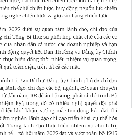
iến lược, hai mục tiêu chiến lược 100 năm; trên cơ
thiện thể chế chiến lược, huy động nguồn lực chiến
 công nghệ chiến lược và giữ cân bằng chiến lược.
 2025, dưới sự quan tâm lãnh đạo, chỉ đạo của
 chí Tổng Bí thư; sự phối hợp chặt chẽ của các cơ
g của nhân dân cả nước, các doanh nghiệp và bạn
 hành động quyết liệt, Ban Thường vụ Đảng ủy Chính
ức thực hiện đồng thời nhiều nhiệm vụ quan trọng,
t quả toàn diện, trên tất cả các mặt.
hính trị, Ban Bí thư, Đảng ủy Chính phủ đã chỉ đạo
i, lãnh đạo, chỉ đạo các bộ, ngành, cơ quan chuyên
 từ đầu năm, 103 đề án bổ sung, phát sinh) trình Bộ
 nhiệm kỳ), trong đó có nhiều nghị quyết đột phá
ết nhiều khó khăn, vướng mắc tồn đọng kéo dài, thí
điểm nghẽn; lãnh đạo chỉ đạo triển khai, cụ thể hóa
hốt. Trong lãnh đạo thực hiện nhiệm vụ chính trị,
nh tế - xã hội năm 2025 đạt và vượt toàn bộ 15/15