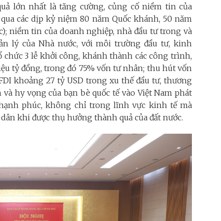
quả lớn nhất là tăng cường, củng cố niềm tin của
õ qua các dịp kỷ niệm 80 năm Quốc khánh, 50 năm
); niềm tin của doanh nghiệp, nhà đầu tư trong và
ản lý của Nhà nước, với môi trường đầu tư, kinh
ổ chức 3 lễ khởi công, khánh thành các công trình,
riệu tỷ đồng, trong đó 75% vốn tư nhân; thu hút vốn
n FDI khoảng 27 tỷ USD trong xu thế đầu tư, thương
in và hy vọng của bạn bè quốc tế vào Việt Nam phát
hạnh phúc, không chỉ trong lĩnh vực kinh tế mà
n dân khi được thụ hưởng thành quả của đất nước.