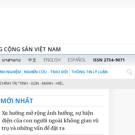
G CỘNG SẢN VIỆT NAM
ພາສາລາວ
中文
ENGLISH
ESPAÑOL
ISSN 2734-9071
KINH NGHIỆM
NGHIÊN CỨU - TRAO ĐỔI
THÔNG TIN LÝ LUẬN
 “TINH - GỌN - MẠNH - HIỆU NĂNG - HIỆU LỰC - HIỆU QUẢ” THEO TINH THẦ
MỚI NHẤT
Xu hướng mở rộng ảnh hưởng, sự hiện
diện của con người ngoài không gian vũ
trụ và những vấn đề đặt ra