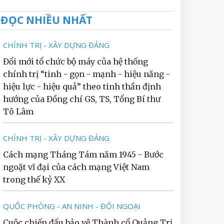
ĐỌC NHIỀU NHẤT
CHÍNH TRỊ - XÂY DỰNG ĐẢNG
Đổi mới tổ chức bộ máy của hệ thống
chính trị “tinh - gọn - mạnh - hiệu năng -
hiệu lực - hiệu quả” theo tinh thần định
hướng của Đồng chí GS, TS, Tổng Bí thư
Tô Lâm
CHÍNH TRỊ - XÂY DỰNG ĐẢNG
Cách mạng Tháng Tám năm 1945 - Bước
ngoặt vĩ đại của cách mạng Việt Nam
trong thế kỷ XX
QUỐC PHÒNG - AN NINH - ĐỐI NGOẠI
Cuộc chiến đấu bảo vệ Thành cổ Quảng Trị