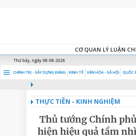
CƠ QUAN LÝ LUẬN CH
Thứ bảy, ngày 08-08-2026
CHÍNH TRỊ - XÂY DỰNG ĐẢNG
KINH TẾ
VĂN HÓA - XÃ HỘI
QUỐC P
THỰC TIỄN - KINH NGHIỆM
Thủ tướng Chính ph
hiện hiệu quả tầm nhì