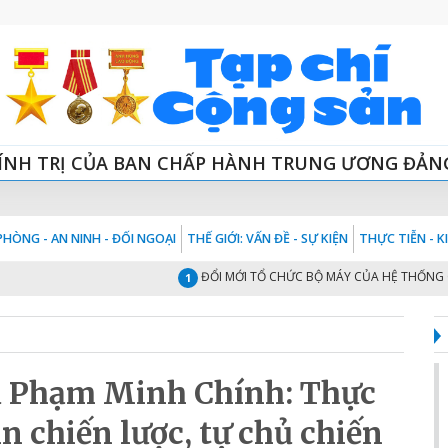
ÍNH TRỊ CỦA BAN CHẤP HÀNH TRUNG ƯƠNG ĐẢN
HÒNG - AN NINH - ĐỐI NGOẠI
THẾ GIỚI: VẤN ĐỀ - SỰ KIỆN
THỰC TIỄN - 
ĐỔI MỚI TỔ CHỨC BỘ MÁY CỦA HỆ THỐNG CHÍNH TRỊ
1
ủ Phạm Minh Chính: Thực
n chiến lược, tự chủ chiến