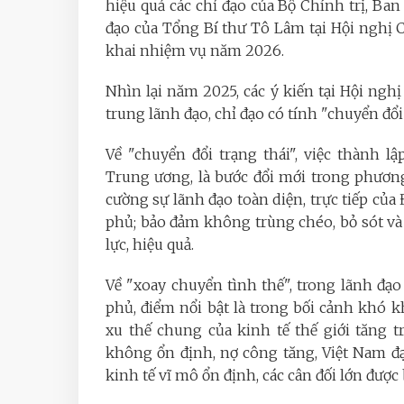
hiệu quả các chỉ đạo của Bộ Chính trị, Ban 
đạo của Tổng Bí thư Tô Lâm tại Hội nghị 
khai nhiệm vụ năm 2026.
Nhìn lại năm 2025, các ý kiến tại Hội ng
trung lãnh đạo, chỉ đạo có tính "chuyển đổi
Về "chuyển đổi trạng thái", việc thành 
Trung ương, là bước đổi mới trong phươn
cường sự lãnh đạo toàn diện, trực tiếp của
phủ; bảo đảm không trùng chéo, bỏ sót và
lực, hiệu quả.
Về "xoay chuyển tình thế", trong lãnh đạ
phủ, điểm nổi bật là trong bối cảnh khó kh
xu thế chung của kinh tế thế giới tăng t
không ổn định, nợ công tăng, Việt Nam đạt
kinh tế vĩ mô ổn định, các cân đối lớn được