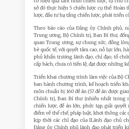
có hiệu quả tầm nhìn chiến lược, tự chủ ch
sở đó thực hiện 5 chiến lược cụ thể: Hoàn 
lược, đầu tư hạ tầng chiến lược, phát triển
Theo báo cáo của Đảng ủy Chính phủ, năm
Trung ương, Bộ Chính trị, Ban Bí thư, đồng
quan Trung ương, sự chung sức, đồng lòn
bè quốc tế, với quyết tâm cao, nỗ lực lớn,
phủ khẩn trương lãnh đạo, chỉ đạo, tổ ch
cấp bách, chưa có tiền lệ, đạt được những kế
Triển khai chương trình làm việc của Bộ C
ban hành chương trình, kế hoạch triển kha
môn chuẩn bị 160 đề án (57 đề án được giao
Chính trị, Ban Bí thư (nhiều nhất trong
chiến lược, đề án lớn, phức tạp, giải quy
điểm về thể chế, pháp luật, khơi thông các 
kịp thời các chỉ đạo của lLãnh đạo chủ c
Đảng ủy Chính phủ lãnh đạo phát triển ki