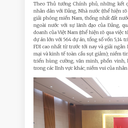
Theo Thủ tướng Chính phủ
, những kết 
nhân dân với Đảng, Nhà nước (thể hiện r
giải phóng miền Nam, thống nhất đất nước
ngoài nước với sự lãnh đạo của Đảng, qu
doanh của Việt Nam (thể hiện rõ qua việc t
dự án lớn với 564 dự án, tổng số vốn 5,14 t
FDI cao nhất từ trước tới nay và giải ngâ
mại và kinh tế toàn cầu sụt giảm); niềm t
triển hùng cường, văn minh, phồn vinh, 
trong các lĩnh vực khác; niềm vui của nhâ