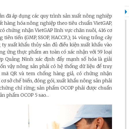
ân đã áp dụng các quy trình sản xuất nông nghiệp
uất hàng hóa nông nghiệp theo tiêu chuẩn VietGAP,
ở có chứng nhận VietGAP lĩnh vực chăn nuôi, 416 cơ
 tiên tiến (GMP, SSOP, HACCP...); 14 vùng trồng cây
g ty xuất khẩu thủy sản đủ điều kiện xuất khẩu vào
ung ứng thực phẩm an toàn có xác nhận với 59 loại
 Quảng Ninh xác định đẩy mạnh số hóa là giải
uốn vậy nông sản phải có hệ thống dữ liệu để truy
a mã QR và tem chống hàng giả, có chứng nhận
 cơ sở chế biến, đóng gói, xuất khẩu nông sản phải
ó chứng chỉ rừng; sản phẩm OCOP phải được chuẩn
 sản phẩm OCOP 5 sao…