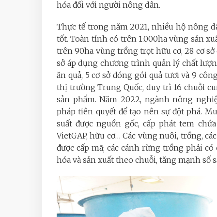
hóa đối với người nông dân.
Thực tế trong năm 2021, nhiều hộ nông d
tốt. Toàn tỉnh có trên 1.000ha vùng sản x
trên 90ha vùng trồng trọt hữu cơ, 28 cơ s
sở áp dụng chương trình quản lý chất lượng
ăn quả, 5 cơ sở đóng gói quả tươi và 9 côn
thị trường Trung Quốc, duy trì 16 chuỗi c
sản phẩm. Năm 2022, ngành nông nghiệp
pháp tiên quyết để tạo nên sự đột phá. M
suất được nguồn gốc, cấp phát tem chứ
VietGAP, hữu cơ… Các vùng nuôi, trồng, các
được cấp mã; các cánh rừng trồng phải c
hóa và sản xuất theo chuỗi, tăng mạnh số