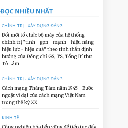
ĐỌC NHIỀU NHẤT
CHÍNH TRỊ - XÂY DỰNG ĐẢNG
Đổi mới tổ chức bộ máy của hệ thống
chính trị “tinh - gọn - mạnh - hiệu năng -
hiệu lực - hiệu quả” theo tinh thần định
hướng của Đồng chí GS, TS, Tổng Bí thư
Tô Lâm
CHÍNH TRỊ - XÂY DỰNG ĐẢNG
Cách mạng Tháng Tám năm 1945 - Bước
ngoặt vĩ đại của cách mạng Việt Nam
trong thế kỷ XX
KINH TẾ
Công nghiệp hóa bền vững để tiếp tục đẩy