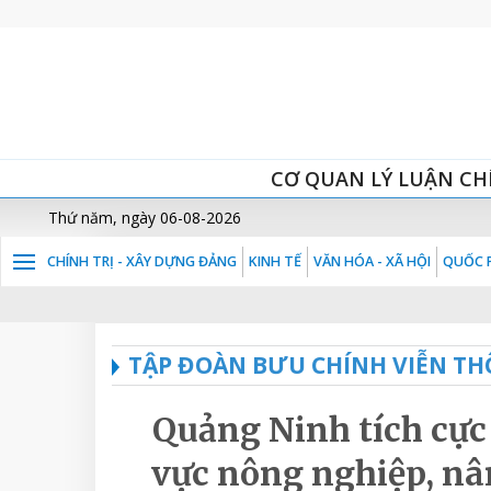
CƠ QUAN LÝ LUẬN CH
Thứ năm, ngày 06-08-2026
CHÍNH TRỊ - XÂY DỰNG ĐẢNG
KINH TẾ
VĂN HÓA - XÃ HỘI
QUỐC P
TẬP ĐOÀN BƯU CHÍNH VIỄN TH
Quảng Ninh tích cực 
vực nông nghiệp, nâ