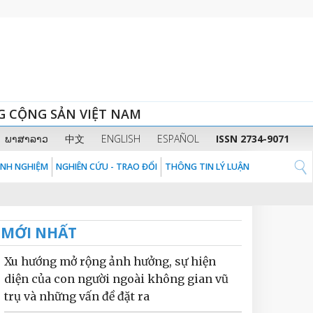
G CỘNG SẢN VIỆT NAM
ພາສາລາວ
中文
ENGLISH
ESPAÑOL
ISSN 2734-9071
KINH NGHIỆM
NGHIÊN CỨU - TRAO ĐỔI
THÔNG TIN LÝ LUẬN
MỚI NHẤT
Xu hướng mở rộng ảnh hưởng, sự hiện
diện của con người ngoài không gian vũ
trụ và những vấn đề đặt ra