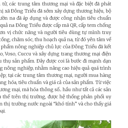
 tử, các trung tâm thương mại và đặc biệt đã phát
hị xã Ðông Triều đã sớm xây dựng thương hiệu, bộ
ườn na đã áp dụng và được công nhận tiêu chuẩn
, quả na Ðông Triều được cấp mã QR, cấp tem chống
đơn vị chức năng và người tiêu dùng tự mình truy
rồng, chăm sóc, thu hoạch quả na, từ đó yên tâm về
ản phẩm nông nghiệp chủ lực của Ðông Triều đã kết
do, Voso, Cuccu và xây dựng trang thương mại điện
êu thụ sản phẩm. Ðây được coi là bước đi mạnh dạn
ng nông nghiệp, nhằm nâng cao hiệu quả quá trình
iệp; tại các trung tâm thương mại, người mua hàng
ng hóa, tiêu chuẩn và giá cả của sản phẩm. Từ việc
ương mại, mã hóa thông số... hầu như tất cả các sản
hế trên thị trường, được hệ thống phân phối uy
n thị trường nước ngoài “khó tính” và cho thấy giá
ại.