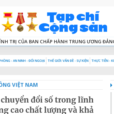
ÍNH TRỊ CỦA BAN CHẤP HÀNH TRUNG ƯƠNG ĐẢN
HÒNG - AN NINH - ĐỐI NGOẠI
THẾ GIỚI: VẤN ĐỀ - SỰ KIỆN
THỰC TIỄN - 
ÔNG VIỆT NAM
chuyển đổi số trong lĩnh
ng cao chất lượng và khả