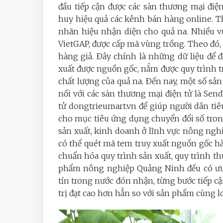
đầu tiếp cận được các sàn thương mại điện
huy hiệu quả các kênh bán hàng online. T
nhãn hiệu nhận diện cho quả na. Nhiều v
VietGAP, được cấp mã vùng trồng. Theo đó
hàng giả. Ðây chính là những dữ liệu để 
xuất được nguồn gốc, nắm được quy trình t
chất lượng của quả na. Ðến nay, một số s
nối với các sàn thương mại điện tử là Sen
tử dongtrieumart.vn để giúp người dân ti
cho mục tiêu ứng dụng chuyển đổi số tro
sản xuất, kinh doanh ở lĩnh vực nông ngh
có thể quét mã tem truy xuất nguồn gốc hà
chuẩn hóa quy trình sản xuất, quy trình th
phẩm nông nghiệp Quảng Ninh đều có ưu t
tín trong nước đón nhận, từng bước tiếp cậ
trị đạt cao hơn hẳn so với sản phẩm cùng lo