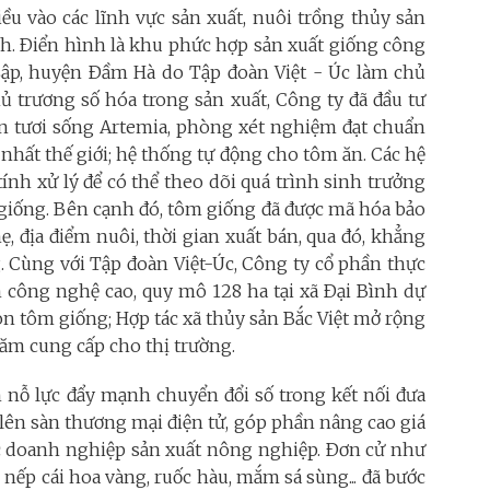
ều vào các lĩnh vực sản xuất, nuôi trồng thủy sản
. Ðiển hình là khu phức hợp sản xuất giống công
Lập, huyện Ðầm Hà do Tập đoàn Việt - Úc làm chủ
ủ trương số hóa trong sản xuất, Công ty đã đầu tư
ăn tươi sống Artemia, phòng xét nghiệm đạt chuẩn
 nhất thế giới; hệ thống tự động cho tôm ăn. Các hệ
ính xử lý để có thể theo dõi quá trình sinh trưởng
 giống. Bên cạnh đó, tôm giống đã được mã hóa bảo
, địa điểm nuôi, thời gian xuất bán, qua đó, khẳng
. Cùng với Tập đoàn Việt-Úc, Công ty cổ phần thực
 công nghệ cao, quy mô 128 ha tại xã Ðại Bình dự
n tôm giống; Hợp tác xã thủy sản Bắc Việt mở rộng
năm cung cấp cho thị trường.
ỗ lực đẩy mạnh chuyển đổi số trong kết nối đưa
lên sàn thương mại điện tử, góp phần nâng cao giá
ác doanh nghiệp sản xuất nông nghiệp. Ðơn cử như
o nếp cái hoa vàng, ruốc hàu, mắm sá sùng... đã bước