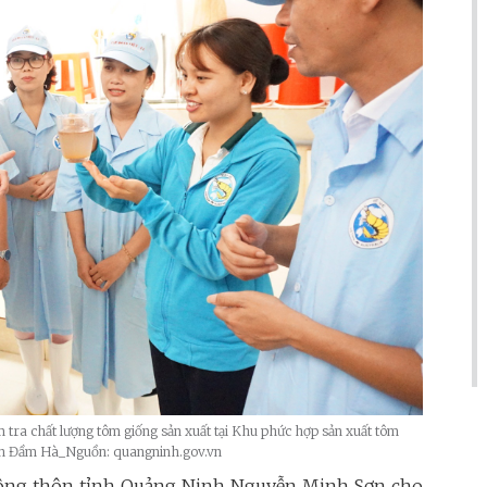
tra chất lượng tôm giống sản xuất tại Khu phức hợp sản xuất tôm
uyện Đầm Hà_Nguồn: quangninh.gov.vn
nông thôn tỉnh Quảng Ninh Nguyễn Minh Sơn cho