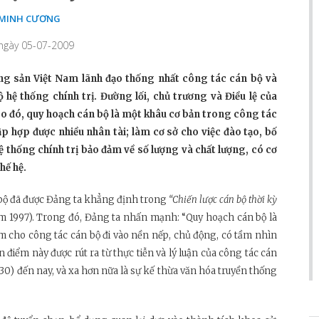
MINH CƯƠNG
 ngày 05-07-2009
g sản Việt Nam lãnh đạo thống nhất công tác cán bộ và
 hệ thống chính trị. Đường lối, chủ trương và Điều lệ của
eo đó, quy hoạch cán bộ là một khâu cơ bản trong công tác
p hợp được nhiều nhân tài; làm cơ sở cho việc đào tạo, bố
ệ thống chính trị bảo đảm về số lượng và chất lượng, có cơ
hế hệ.
 bộ đã được Đảng ta khẳng định trong
“Chiến lược cán bộ thời kỳ
 1997). Trong đó, Đảng ta nhấn mạnh: “Quy hoạch cán bộ là
m cho công tác cán bộ đi vào nền nếp, chủ động, có tầm nhìn
n điểm này được rút ra từ thực tiễn và lý luận của công tác cán
30) đến nay, và xa hơn nữa là sự kế thừa văn hóa truyền thống