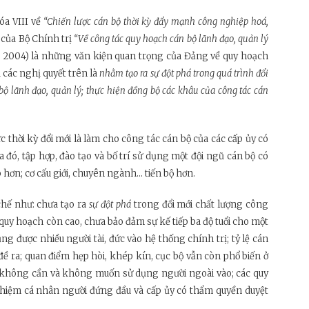
óa VIII về
“Chiến lược cán bộ thời kỳ đẩy mạnh công nghiệp hoá,
 của Bộ Chính trị
“Về công tác quy hoạch cán bộ lãnh đạo, quản lý
2004) là những văn kiện quan trọng của Đảng về quy hoạch
các nghị quyết trên là
nhằm tạo ra sự đột phá trong quá trình đổi
bộ lãnh đạo, quản lý; thực hiện đồng bộ các khâu của công tác cán
thời kỳ đổi mới là làm cho công tác cán bộ của các cấp ủy có
đó, tập hợp, đào tạo và bố trí sử dụng một đội ngũ cán bộ có
 hơn; cơ cấu giới, chuyên ngành... tiến bộ hơn.
hế như: chưa tạo ra
sự đột phá
trong đổi mới chất lượng công
 quy hoạch còn cao, chưa bảo đảm sự kế tiếp ba độ tuổi cho một
g được nhiều người tài, đức vào hệ thống chính trị; tỷ lệ cán
đề ra; quan điểm hẹp hòi, khép kín, cục bộ vẫn còn phổ biến ở
ọ không cần và không muốn sử dụng người ngoài vào; các quy
nhiệm cá nhân người đứng đầu và cấp ủy có thẩm quyền duyệt