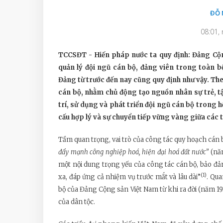
ĐỖ 
08:01,
TCCSĐT - Hiến pháp nước ta quy định: Đảng Cộn
quản lý đội ngũ cán bộ, đảng viên trong toàn bộ
Đảng từ trước đến nay cũng quy định như vậy. Th
cán bộ, nhằm chủ động tạo nguồn nhân sự trẻ, tậ
trí, sử dụng và phát triển đội ngũ cán bộ trong h
cấu hợp lý và sự chuyển tiếp vững vàng giữa các t
Tầm quan trọng, vai trò của công tác quy hoạch cán
đẩy mạnh công nghiệp hoá, hiện đại hoá đất
nước”
(năm
một nội dung trọng yếu của công tác cán bộ, bảo đả
(1)
xa, đáp ứng cả nhiệm vụ trước mắt và lâu dài”
. Qua
bộ của Đảng Cộng sản Việt Nam từ khi ra đời (năm 19
của dân tộc.