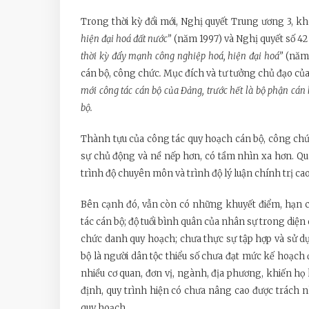
Trong thời kỳ đổi mới, Nghị quyết Trung ương 3, kh
hiện đại hoá đất nước”
(năm 1997) và Nghị quyết số 42
thời kỳ đẩy mạnh công nghiệp hoá, hiện đại hoá”
(năm 
cán bộ, công chức
.
Mục đích và tư tưởng chủ đạo của 
mới công tác cán bộ của Đảng, trước hết là bộ phận cán 
bộ.
Thành tựu của công tác quy hoạch cán bộ, công chức 
sự chủ động và nề nếp hơn, có tầm nhìn xa hơn. Qua 
trình độ chuyên môn và trình độ lý luận chính trị cao
Bên cạnh đó, vẫn còn có những khuyết điểm, hạn c
tác cán bộ; độ tuổi bình quân của nhân sự trong diện
chức danh quy hoạch; chưa thực sự tập hợp và sử dụn
bộ là người dân tộc thiểu số chưa đạt mức kế hoạch 
nhiều cơ quan, đơn vị, ngành, địa phương, khiến h
định, quy trình hiện có chưa nâng cao được trách 
quy hoạch.