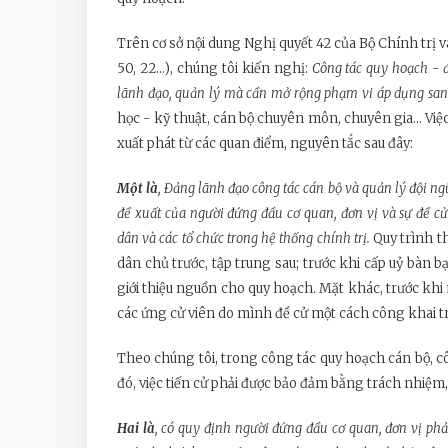
Trên cơ sở nội dung Nghị quyết 42 của Bộ Chính trị 
50, 22...), chúng tôi kiến nghị:
Công tác quy hoạch - 
lãnh đạo, quản lý mà cần mở rộng phạm vi áp dụng sang 
học - kỹ thuật, cán bộ chuyên môn, chuyên gia... Vi
xuất phát từ các quan điểm, nguyên tắc sau đây:
Một là
, Đảng lãnh đạo công tác cán bộ và quản lý đội ng
đề xuất của người đứng đầu cơ quan, đơn vị và sự đề c
dân và các tổ chức trong hệ thống chính trị.
Quy trình t
dân chủ trước, tập trung sau; trước khi cấp uỷ bàn 
giới thiệu nguồn cho quy hoạch. Mặt khác, trước khi
các ứng cử viên do mình đề cử một cách công khai tr
Theo chúng tôi, trong công tác quy hoạch cán bộ, 
đó, việc tiến cử phải được bảo đảm bằng trách nhiệm
Hai là
, có quy định người đứng đầu cơ quan, đơn vị phả