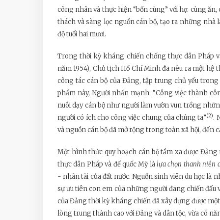
công nhân và thực hiện “bốn cùng” với họ: cùng ăn, c
thách và sàng lọc nguồn cán bộ, tạo ra những nhà l
độ tuổi hai mươi.
Trong thời kỳ kháng chiến chống thực dân Pháp và
năm 1954), Chủ tịch Hồ Chí Minh đã nêu ra một hệ t
công tác cán bộ của Đảng, tập trung chủ yếu trong t
phẩm này, Người nhấn mạnh: “Công việc thành công 
nuôi dạy cán bộ như người làm vườn vun trồng những 
(2)
người có ích cho công việc chung của chúng ta”
. 
và nguồn cán bộ đã mở rộng trong toàn xã hội, đến c
Một hình thức quy hoạch cán bộ tầm xa được Đảng 
thực dân Pháp và đế quốc Mỹ là
lựa chọn thanh niên c
- nhân tài của đất nước. Nguồn sinh viên du học là n
sự ưu tiên con em của những người đang chiến đấu 
của Đảng thời kỳ kháng chiến đã xây dựng được một đ
lòng trung thành cao với Đảng và dân tộc, vừa có n