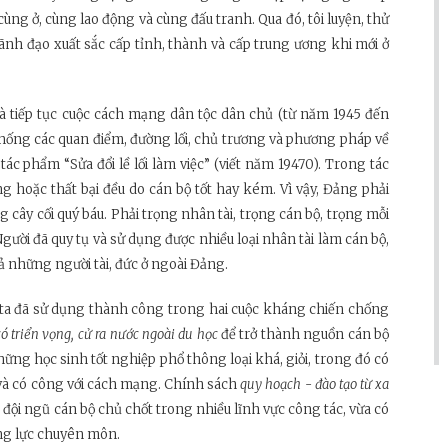
ùng ở, cùng lao động và cùng đấu tranh. Qua đó, tôi luyện, thử
ãnh đạo xuất sắc cấp tỉnh, thành và cấp trung ương khi mới ở
 tiếp tục cuộc cách mạng dân tộc dân chủ (từ năm 1945 đến
hống các quan điểm, đường lối, chủ trương và phương pháp về
ác phẩm “Sửa đổi lề lối làm việc” (viết năm 19470). Trong tác
hoặc thất bại đều do cán bộ tốt hay kém. Vì vậy, Đảng phải
cây cối quý báu. Phải trọng nhân tài, trọng cán bộ, trọng mỗi
Người đã quy tụ và sử dụng được nhiều loại nhân tài làm cán bộ,
ả những người tài, đức ở ngoài Đảng.
ta đã sử dụng thành công trong hai cuộc kháng chiến chống
ó triển vọng, cử ra nước ngoài du học
để trở thành nguồn cán bộ
hững học sinh tốt nghiệp phổ thông loại khá, giỏi, trong đó có
và có công với cách mạng. Chính sách
quy hoạch - đào tạo từ xa
ội ngũ cán bộ chủ chốt trong nhiều lĩnh vực công tác, vừa có
ăng lực chuyên môn.