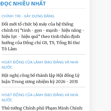
ĐỌC NHIỀU NHẤT
CHÍNH TRỊ - XÂY DỰNG ĐẢNG
Đổi mới tổ chức bộ máy của hệ thống
chính trị “tinh - gọn - mạnh - hiệu năng -
hiệu lực - hiệu quả” theo tinh thần định
hướng của Đồng chí GS, TS, Tổng Bí thư
Tô Lâm
HOẠT ĐỘNG CỦA LÃNH ĐẠO ĐẢNG VÀ NHÀ
NƯỚC
Hội nghị công bố thành lập Hội đồng Lý
luận Trung ương nhiệm kỳ 2026 - 2031
HOẠT ĐỘNG CỦA LÃNH ĐẠO ĐẢNG VÀ NHÀ
NƯỚC
Thủ tướng Chính phủ Phạm Minh Chính: