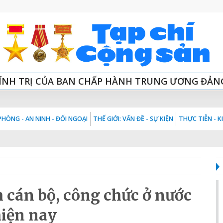
ÍNH TRỊ CỦA BAN CHẤP HÀNH TRUNG ƯƠNG ĐẢN
HÒNG - AN NINH - ĐỐI NGOẠI
THẾ GIỚI: VẤN ĐỀ - SỰ KIỆN
THỰC TIỄN - 
 cán bộ, công chức ở nước
hiện nay