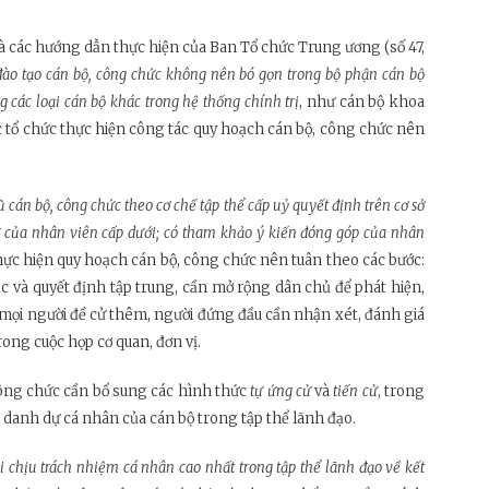
và các hướng dẫn thực hiện của Ban Tổ chức Trung ương (số 47,
đào tạo cán bộ, công chức không nên bó gọn trong bộ phận cán bộ
các loại cán bộ khác trong hệ thống chính trị
, như cán bộ khoa
ệc tổ chức thực hiện công tác quy hoạch cán bộ, công chức nên
ũ cán bộ, công chức theo cơ chế tập thể cấp uỷ quyết định trên cơ sở
ử của nhân viên cấp dưới; có tham khảo ý kiến đóng góp của nhân
hực hiện quy hoạch cán bộ, công chức nên tuân theo các bước:
bạc và quyết định tập trung, cần mở rộng dân chủ để phát hiện,
 mọi người đề cử thêm, người đứng đầu cần nhận xét, đánh giá
ong cuộc họp cơ quan, đơn vị.
công chức cần bổ sung các hình thức
tự ứng cử
và
tiến cử
, trong
, danh dự cá nhân của cán bộ trong tập thể lãnh đạo.
i chịu trách nhiệm cá nhân cao nhất trong tập thể lãnh đạo về kết