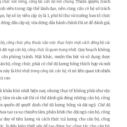
 chức nói riêng, công tác cán bộ nói chung.
Thẩm quyền, trách
ành viên trong tập thể lãnh đạo, nên cũng cần có hệ số trách
, hệ số ủy viên cấp ủy là 1, phó bí thư và trưởng ban tổ chức
vừa đứng đầu cấp uỷ, vừa đứng đầu hành chính thì sẽ dễ đánh giá,
 bộ, công chức phụ thuộc vào việc thực hiện một cách đồng bộ các
à đãi ngộ cán bộ, công chức là quan trọng nhất.
Quy hoạch không
o”, cần phòng tránh. Mặt khác, muốn thu hút và sử dụng được
án bộ, công chức, phải có chế độ lương bổng thích hợp và môi
ều này là
khó nhất
trong công tác cán bộ
, vì nó liên quan tới nhiều
rị cao.
là khâu khó nhất hiện nay, nhưng thực tế không phải như vậy.
g tâm và sâu sát thì có thể đánh giá đúng những cán bộ, công
 quyền để quyết định chế độ lương bổng và đãi ngộ. Chế độ
hưa tạo ra sự chuyên tâm, phấn khởi cho đội ngũ cán bộ, công
 tư duy về tiền lương và cách thức trả lương cho cán bộ, công
ớc, là điều kiện thiết yếu để tạo động lực công tác cho cán bộ,