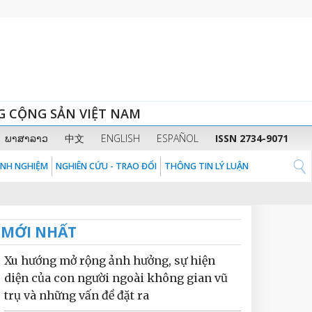
G CỘNG SẢN VIỆT NAM
ພາສາລາວ
中文
ENGLISH
ESPAÑOL
ISSN 2734-9071
KINH NGHIỆM
NGHIÊN CỨU - TRAO ĐỔI
THÔNG TIN LÝ LUẬN
MỚI NHẤT
Xu hướng mở rộng ảnh hưởng, sự hiện
diện của con người ngoài không gian vũ
trụ và những vấn đề đặt ra