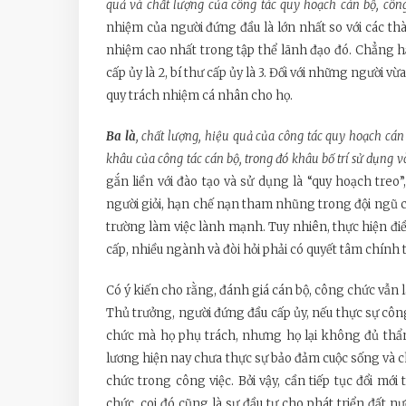
quả và chất lượng của công tác quy hoạch cán bộ, công
nhiệm của người đứng đầu là lớn nhất so với các th
nhiệm cao nhất trong tập thể lãnh đạo đó. Chẳng hạn
cấp ủy là 2, bí thư cấp ủy là 3. Đối với những người 
quy trách nhiệm cá nhân cho họ.
Ba là
, chất lượng, hiệu quả của công tác quy hoạch cán
khâu của công tác cán bộ, trong đó khâu bố trí sử dụng v
gắn liền với đào tạo và sử dụng là “quy hoạch tre
người giỏi, hạn chế nạn tham nhũng trong đội ngũ c
trường làm việc lành mạnh. Tuy nhiên, thực hiện đi
cấp, nhiều ngành và đòi hỏi phải có quyết tâm chính t
Có ý kiến cho rằng, đánh giá cán bộ, công chức vẫn 
Thủ trưởng, người đứng đầu cấp ủy, nếu thực sự côn
chức mà họ phụ trách, nhưng họ lại không đủ thẩm
lương hiện nay chưa thực sự bảo đảm cuộc sống và c
chức trong công việc. Bởi vậy, cần tiếp tục đổi mới
chức, coi đó cũng là sự đầu tư cho phát triển đất nư