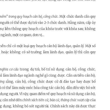
mềm” trong quy hoạch cán bộ, công chức
. Một chức danh
cần quy
t người có thể được dự trù vào 2-3 chức danh. Hằng năm, cấp ủy
 sự liên thông quy hoạch của khóa trước với khóa sau; không
gành, một cơ quan, đơn vị...
nên chỉ có một loại quy hoạch cán bộ lãnh đạo, quản lý. Một số
hoặc không có sở trường làm lãnh đạo, quản lý thì cần quy
nghĩa cơ cấu
trong dự trù, bố trí sử dụng cán bộ, công chức,
ì làm lãnh đạo ngành nghề gì cũng được. Cần ưu tiên cán bộ,
ứng
rằng, cán bộ, công chức được cử đi đào tạo hay được bổ
hì có thể làm máy móc hóa công tác cán bộ, dẫn đến việc bỏ sót
dụng người. Vì vậy, quan điểm về quy hoạch và sử dụng cán bộ,
y, cần nhớ đến
chính sách tiến cử, bảo cử, thăng chức vượt
cấp
của
g dụng, không bỏ sót người tài. Chính sách này đã được thực