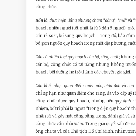
công chức.
Bốn là
, thực hiện đúng phương châm
“
động
”
,
“
mở
” và
“
hoạch nhiều người (tốt nhất là từ 3 đến 5 người); mộ
cần rà soát, bổ sung quy hoạch. Trong đó, bảo đảm
bó gọn nguồn quy hoạch trong một địa phương, một n
Cần có nhiều loại quy hoạch cán bộ, công chức
; không 
cán bộ, công chức có tài năng nhưng không muốn 
hoạch, bồi dưỡng họ trở thành các chuyên gia giỏi.
Cần khắc phục quan điểm máy móc, giản đơn và chủ 
chẳng hạn như quan điểm cho rằng, đã vào cấp uỷ th
công chức được quy hoạch, nhưng nếu
quy định
c
nhiệm, bố trí phải là người “trong diện quy hoạch” t
nhân tài và gây mất công bằng trong đánh giá và sử 
công chức cần phải
mềm.
Trong giải quyết vấn đề nà
ông cha ta và của Chủ tịch Hồ Chí Minh, nhằm trọn