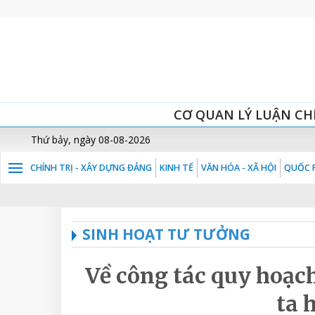
CƠ QUAN LÝ LUẬN CH
Thứ bảy, ngày 08-08-2026
CHÍNH TRỊ - XÂY DỰNG ĐẢNG
KINH TẾ
VĂN HÓA - XÃ HỘI
QUỐC P
SINH HOẠT TƯ TƯỞNG
Về công tác quy hoạch
ta 