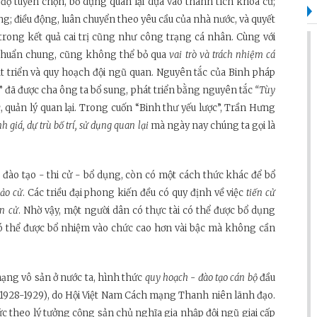
độ tuyển chọn, bổ dụng quan lại dựa vào thành tích khoa cử;
g; điều động, luân chuyển theo yêu cầu của nhà nước, và quyết
trong kết quả cai trị cũng như công trạng cá nhân. Cùng với
y chuẩn chung, cũng không thể bỏ qua
vai trò và trách nhiệm cá
t triển và quy hoạch đội ngũ quan. Nguyên tắc của Binh pháp
” đã được cha ông ta bổ sung, phát triển bằng nguyên tắc
“Tùy
 quản lý quan lại. Trong cuốn “Binh thư yếu lược”, Trần Hưng
h giá, dự trù bố trí, sử dụng quan lại
mà ngày nay chúng ta gọi là
đào tạo - thi cử - bổ dụng, còn có một cách thức khác để bổ
ảo cử
. Các triều đại phong kiến đều có quy định về việc
tiến cử
ến cử
. Nhờ vậy, một người dân có thực tài có thể được bổ dụng
có thể được bổ nhiệm vào chức cao hơn vài bậc mà không cần
ạng vô sản ở nước ta, hình thức
quy hoạch - đào tạo cán bộ
đầu
928-1929), do Hội Việt Nam Cách mạng Thanh niên lãnh đạo.
c theo lý tưởng cộng sản chủ nghĩa gia nhập đội ngũ giai cấp