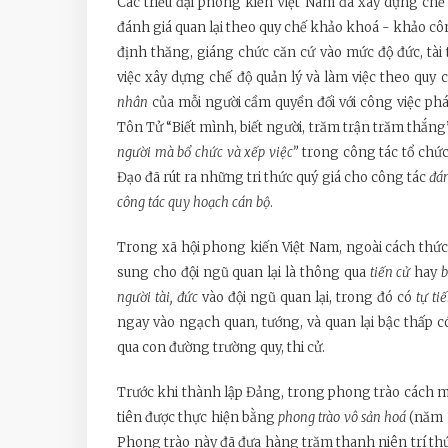
Các triều đại phong kiến Việt Nam đã xây dựng chế 
đánh giá quan lại theo quy chế khảo khoá - khảo côn
định thăng, giáng chức căn cứ vào mức độ đức, tài 
việc xây dựng chế độ quản lý và làm việc theo qu
nhân
của mỗi người cầm quyền đối với công việc phá
Tôn Tử “Biết mình, biết người, trăm trận trăm thắng
người mà bổ chức và xếp việc”
trong công tác tổ chức,
Đạo đã rút ra những tri thức quý giá cho công tác
đán
công tác quy hoạch cán bộ
.
Trong xã hội phong kiến Việt Nam, ngoài cách thức 
sung cho đội ngũ quan lại là thông qua
tiến cử
hay
b
người tài, đức
vào đội ngũ quan lại, trong đó có
tự ti
ngay vào ngạch quan, tướng, và quan lại bậc thấp 
qua con đường trường quy, thi cử.
Trước khi thành lập Đảng, trong phong trào cách m
tiên được thực hiện bằng
phong trào
vô sản hoá
(năm 1
Phong trào này đã đưa hàng trăm thanh niên trí thứ