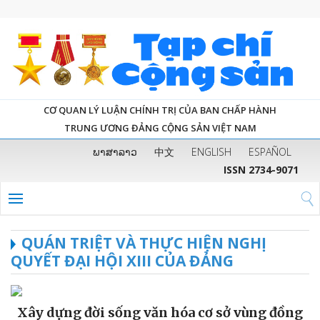
CƠ QUAN LÝ LUẬN CHÍNH TRỊ CỦA BAN CHẤP HÀNH
TRUNG ƯƠNG ĐẢNG CỘNG SẢN VIỆT NAM
ພາສາລາວ
中文
ENGLISH
ESPAÑOL
ISSN 2734-9071
QUÁN TRIỆT VÀ THỰC HIỆN NGHỊ
QUYẾT ĐẠI HỘI XIII CỦA ĐẢNG
Xây dựng đời sống văn hóa cơ sở vùng đồng