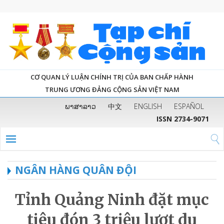
CƠ QUAN LÝ LUẬN CHÍNH TRỊ CỦA BAN CHẤP HÀNH
TRUNG ƯƠNG ĐẢNG CỘNG SẢN VIỆT NAM
ພາສາລາວ
中文
ENGLISH
ESPAÑOL
ISSN 2734-9071
NGÂN HÀNG QUÂN ĐỘI
Tỉnh Quảng Ninh đặt mục
tiêu đón 3 triệu lượt du