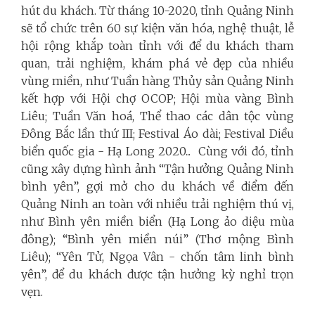
hút du khách. Từ tháng 10-2020, tỉnh Quảng Ninh
sẽ tổ chức trên 60 sự kiện văn hóa, nghệ thuật, lễ
hội rộng khắp toàn tỉnh với để du khách tham
quan, trải nghiệm, khám phá vẻ đẹp của nhiều
vùng miền, như Tuần hàng Thủy sản Quảng Ninh
kết hợp với Hội chợ OCOP; Hội mùa vàng Bình
Liêu; Tuần Văn hoá, Thể thao các dân tộc vùng
Đông Bắc lần thứ III; Festival Áo dài; Festival Diều
biển quốc gia - Hạ Long 2020... Cùng với đó, tỉnh
cũng xây dựng hình ảnh “Tận hưởng Quảng Ninh
bình yên”, gợi mở cho du khách về điểm đến
Quảng Ninh an toàn với nhiều trải nghiệm thú vị,
như Bình yên miền biển (Hạ Long ảo diệu mùa
đông); “Bình yên miền núi” (Thơ mộng Bình
Liêu); “Yên Tử, Ngọa Vân - chốn tâm linh bình
yên”, để du khách được tận hưởng kỳ nghỉ trọn
vẹn.