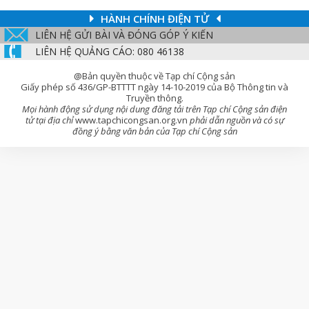
HÀNH CHÍNH ĐIỆN TỬ
LIÊN HỆ GỬI BÀI VÀ ĐÓNG GÓP Ý KIẾN
LIÊN HỆ QUẢNG CÁO: 080 46138
@Bản quyền thuộc về Tạp chí Cộng sản
Giấy phép số 436/GP-BTTTT ngày 14-10-2019 của Bộ Thông tin và
Truyền thông.
Mọi hành động sử dụng nội dung đăng tải trên Tạp chí Cộng sản điện
tử tại địa chỉ
www.tapchicongsan.org.vn
phải dẫn nguồn và có sự
đồng ý bằng văn bản của Tạp chí Cộng sản