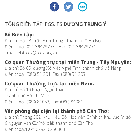
TỔNG BIÊN TẬP: PGS, TS
DƯƠNG TRUNG Ý
Bộ Biên tập:
Địa chỉ: Số 28, Trần Bình Trọng - thành phố Hà Nội
Điện thoại: 024 39429753 - Fax: 024 39429754
Email: bbttccs@tccs.org.vn
Cơ quan Thường trực tại miền Trung - Tây Nguyên:
Địa chỉ: Số 69, đường Xô Viết Nghệ Tĩnh, thành phố Đà Nẵng
Điện thoại: (080) 51 301; Fax: (080) 51 303
Cơ quan Thường trực tại miền Nam:
Địa chỉ: Số 19 Phạm Ngọc Thạch,
Thành phố Hồ Chí Minh
Điện thoại: (080) 84083; Fax: (080) 84081
Văn phòng đại diện tại thành phố Cần Thơ:
Địa chỉ: Phòng 302, Khu Hiệu Bộ, Học viện Chính trị Khu vực IV, số
6 Nguyễn Văn Cừ (nối dài), thành phố Cần Thơ
Điện thoại/Fax: (0292) 6250868