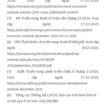
2024, truy cập ngày 27-12-2024,
https://www.oecd.org/en/publications/oecd-economic-
outlook-volume-2024-issue-2_d8814e8b-en.html
(3) FR: Triển vọng kinh tế toàn cầu tháng 12-2024, truy
cập ngày 27-12-2025,
https://www.fitchratings.com/research/sovereigns/global-
economic-outlook-december-2024-05-12-2024
(4) UN: Tình hình và triển vọng kinh tế thế giới, truy cập
ngày 31-12-2024,
https://www.un.org/development/desa/dpad/wp-
content/uploads/sites/45/WESP-
2024_September_2024_WEB.pdf
(5) ADB: Triển vọng phát triển châu Á tháng 1-/2024,
truy cập ngày 27-12-2024,
https://www.adb.org/publications/asian-development-
outlook-december-2024
(6) Tổng cục Thống kê (2025):
Báo cáo tình hình kinh tế -
xã hội quý IV và năm 2024,
Hà Nội