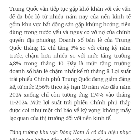
Trung Quốc vẫn tiếp tục gặp khó khăn với các vấn
đề đã bộc lộ từ nhiều năm nay của nền kinh tế
gồm khu vực bất động sản gặp khủng hoảng, tiêu
dùng trong nước yếu và nguy cơ vỡ nợ của chính
quyền địa phương. Doanh số bán lẻ của Trung
Quốc tháng 12 chỉ tăng 3% so với cùng kỳ năm
trước, chậm hơn nhiều so với mức tăng trưởng
4,8% trong tháng 10. Đây là mức tăng trưởng
doanh số bán lẻ chậm nhất kể từ tháng 8. Lợi suất
trái phiếu Chính phủ Trung Quốc đang giảm đáng
kể, từ mức 2,56% theo kỳ hạn 10 năm vào đầu năm
2024 xuống chỉ còn tương ứng 1,74% vào tháng
11-2024. Mức lợi suất trái phiếu Chính phủ thấp
được coi như một chỉ báo về kỳ vọng không mấy
lạc quan của thị trường đối với nền kinh tế.
Tăng trưởng khu vực Đông Nam Á có dấu hiệu phục
hồi nhưng không đồng đều giữa các quốc gia