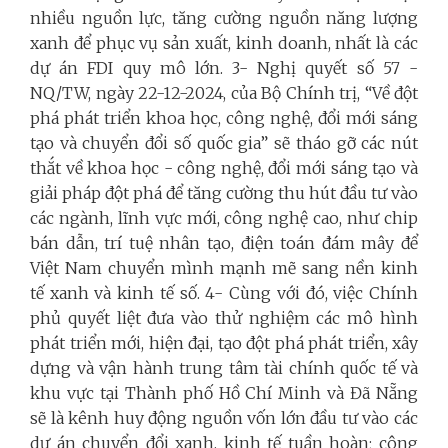
nhiều nguồn lực, tăng cường nguồn năng lượng
xanh để phục vụ sản xuất, kinh doanh, nhất là các
dự án FDI quy mô lớn. 3- Nghị quyết số 57 -
NQ/TW, ngày 22-12-2024, của Bộ Chính trị, “Về đột
phá phát triển khoa học, công nghệ, đổi mới sáng
tạo và chuyển đổi số quốc gia” sẽ tháo gỡ các nút
thắt về khoa học - công nghệ, đổi mới sáng tạo và
giải pháp đột phá để tăng cường thu hút đầu tư vào
các ngành, lĩnh vực mới, công nghệ cao, như chip
bán dẫn, trí tuệ nhân tạo, điện toán đám mây để
Việt Nam chuyển mình mạnh mẽ sang nền kinh
tế xanh và kinh tế số. 4- Cùng với đó, việc Chính
phủ quyết liệt đưa vào thử nghiệm các mô hình
phát triển mới, hiện đại, tạo đột phá phát triển, xây
dựng và vận hành trung tâm tài chính quốc tế và
khu vực tại Thành phố Hồ Chí Minh và Đã Nẵng
sẽ là kênh huy động nguồn vốn lớn đầu tư vào các
dự án chuyển đổi xanh, kinh tế tuần hoàn; công