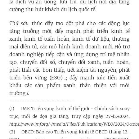
là dịch vụ ăn uống, lưu trú, du lịch nội địa; tăng
cường thu hút khách du lịch quốc tế.
Thứ sáu
, thúc đẩy, tạo đột phá cho các động lực
tăng trưởng mới, đẩy mạnh phát triển kinh tế
xanh, kinh tế tuần hoàn, kinh tế dữ liệu, thương
mại điện tử, các mô hình kinh doanh mới. Hỗ trợ
doanh nghiệp tiếp cận và ứng dụng trí tuệ nhân
tạo, chuyển đổi số, chuyển đổi xanh, tuần hoàn,
phát thải các-bon thấp, tiết kiệm tài nguyên, phát
triển bền vững (ESG)…; đẩy mạnh xúc tiến xuất
khẩu các sản phẩm xanh, thân thiện với môi
trường./.
--------------------------
(1) IMF: Triển vọng kinh tế thế giới - Chính sách xoay
trục, mối đe dọa gia tăng, truy cập ngày 27-12-2024,
https://www.imf.org/-/media/Files/Publications/WEO/2024/Octobe
(2) OECD: Báo cáo Triển vọng kinh tế OECD tháng 12-