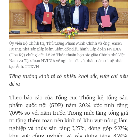
Ủy viên Bộ Chính trị, Thủ tướng Phạm Minh Chính và ông Jensen
Huang, nhà sáng lập kiêm Giám đốc điều hành Tập đoàn NVIDIA
(Hoa Kỳ) chứng kiến Lễ ký Thỏa thuận hợp tác giữa Chính phủ Việt
Nam và Tập đoàn NVIDIA về nghiên cứu và phát triển trí tuệ nhân
tạo_Ảnh: TTXVN
Tăng trưởng kinh tế có nhiều khởi sắc, vượt chỉ tiêu
đề ra
Theo báo cáo của Tổng cục Thống kê, tổng sản
phẩm quốc nội (GDP) năm 2024 ước tính tăng
7,09% so với năm trước. Trong mức tăng tổng giá
trị tăng thêm toàn nền kinh tế, khu vực nông, lâm
nghiệp và thủy sản tăng 3,27%, đóng góp 5,37%;
khu vực công nghiệp và xây dựng tăng 8,24%,