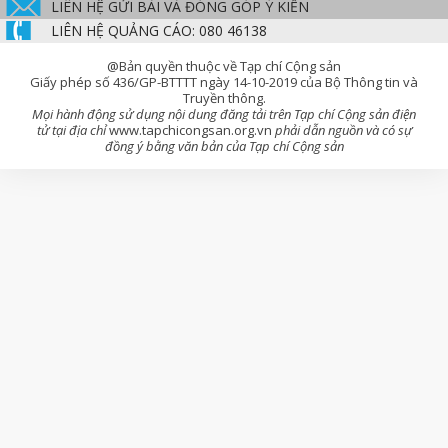
LIÊN HỆ GỬI BÀI VÀ ĐÓNG GÓP Ý KIẾN
LIÊN HỆ QUẢNG CÁO: 080 46138
@Bản quyền thuộc về Tạp chí Cộng sản
Giấy phép số 436/GP-BTTTT ngày 14-10-2019 của Bộ Thông tin và
Truyền thông.
Mọi hành động sử dụng nội dung đăng tải trên Tạp chí Cộng sản điện
tử tại địa chỉ
www.tapchicongsan.org.vn
phải dẫn nguồn và có sự
đồng ý bằng văn bản của Tạp chí Cộng sản