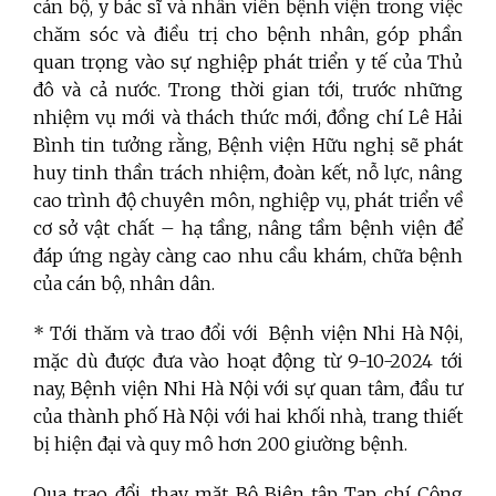
cán bộ, y bác sĩ và nhân viên bệnh viện trong việc
chăm sóc và điều trị cho bệnh nhân, góp phần
quan trọng vào sự nghiệp phát triển y tế của Thủ
đô và cả nước. Trong thời gian tới, trước những
nhiệm vụ mới và thách thức mới, đồng chí Lê Hải
Bình tin tưởng rằng, Bệnh viện Hữu nghị sẽ phát
huy tinh thần trách nhiệm, đoàn kết, nỗ lực, nâng
cao trình độ chuyên môn, nghiệp vụ, phát triển về
cơ sở vật chất – hạ tầng, nâng tầm bệnh viện để
đáp ứng ngày càng cao nhu cầu khám, chữa bệnh
của cán bộ, nhân dân.
* Tới thăm và trao đổi với Bệnh viện Nhi Hà Nội,
mặc dù được đưa vào hoạt động từ 9-10-2024 tới
nay, Bệnh viện Nhi Hà Nội với sự quan tâm, đầu tư
của thành phố Hà Nội với hai khối nhà, trang thiết
bị hiện đại và quy mô hơn 200 giường bệnh.
Qua trao đổi, thay mặt Bộ Biên tập Tạp chí Cộng