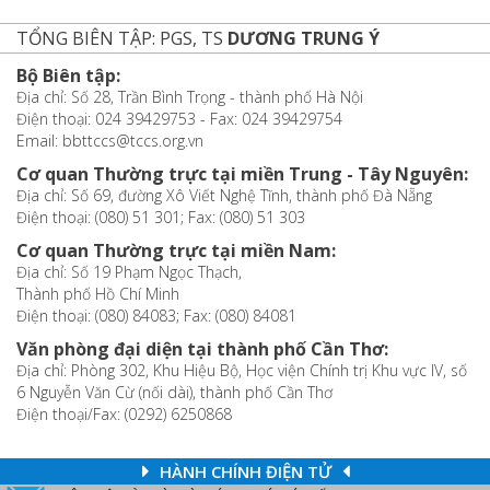
TỔNG BIÊN TẬP: PGS, TS
DƯƠNG TRUNG Ý
Bộ Biên tập:
Địa chỉ: Số 28, Trần Bình Trọng - thành phố Hà Nội
Điện thoại: 024 39429753 - Fax: 024 39429754
Email: bbttccs@tccs.org.vn
Cơ quan Thường trực tại miền Trung - Tây Nguyên:
Địa chỉ: Số 69, đường Xô Viết Nghệ Tĩnh, thành phố Đà Nẵng
Điện thoại: (080) 51 301; Fax: (080) 51 303
Cơ quan Thường trực tại miền Nam:
Địa chỉ: Số 19 Phạm Ngọc Thạch,
Thành phố Hồ Chí Minh
Điện thoại: (080) 84083; Fax: (080) 84081
Văn phòng đại diện tại thành phố Cần Thơ:
Địa chỉ: Phòng 302, Khu Hiệu Bộ, Học viện Chính trị Khu vực IV, số
6 Nguyễn Văn Cừ (nối dài), thành phố Cần Thơ
Điện thoại/Fax: (0292) 6250868
HÀNH CHÍNH ĐIỆN TỬ