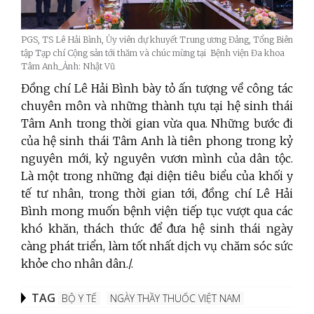
PGS, TS Lê Hải Bình, Ủy viên dự khuyết Trung ương Đảng, Tổng Biên
tập Tạp chí Cộng sản tới thăm và chúc mừng tại Bệnh viện Đa khoa
Tâm Anh_Ảnh: Nhật Vũ
Đồng chí Lê Hải Bình bày tỏ ấn tượng về công tác
chuyên môn và những thành tựu tại hệ sinh thái
Tâm Anh trong thời gian vừa qua. Những bước đi
của hệ sinh thái Tâm Anh là tiên phong trong kỷ
nguyên mới, kỷ nguyên vươn mình của dân tộc.
Là một trong những đại diện tiêu biểu của khối y
tế tư nhân, trong thời gian tới, đồng chí Lê Hải
Bình mong muốn bệnh viện tiếp tục vượt qua các
khó khăn, thách thức để đưa hệ sinh thái ngày
càng phát triển, làm tốt nhất dịch vụ chăm sóc sức
khỏe cho nhân dân./.
TAG
BỘ Y TẾ
NGÀY THẦY THUỐC VIỆT NAM