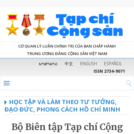
CƠ QUAN LÝ LUẬN CHÍNH TRỊ CỦA BAN CHẤP HÀNH
TRUNG ƯƠNG ĐẢNG CỘNG SẢN VIỆT NAM
ພາສາລາວ
中文
ENGLISH
ESPAÑOL
ISSN 2734-9071
HỌC TẬP VÀ LÀM THEO TƯ TƯỞNG,
ĐẠO ĐỨC, PHONG CÁCH HỒ CHÍ MINH
Bộ Biên tập Tạp chí Cộng