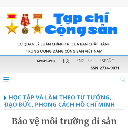
CƠ QUAN LÝ LUẬN CHÍNH TRỊ CỦA BAN CHẤP HÀNH
TRUNG ƯƠNG ĐẢNG CỘNG SẢN VIỆT NAM
ພາສາລາວ
中文
ENGLISH
ESPAÑOL
ISSN 2734-9071
HỌC TẬP VÀ LÀM THEO TƯ TƯỞNG,
ĐẠO ĐỨC, PHONG CÁCH HỒ CHÍ MINH
Bảo vệ môi trường di sản