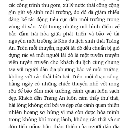
các công trình thu gom, xử lý nước thải công cộng
gìn giữ vệ sinh môi trường, do đó đã giảm thiểu
đáng kể tác động tiêu cực đến môi trường trong
vùng di sản. Một trong những mô hình điểm về
bảo đảm hài hòa giữa phát triển và bảo vệ tài
nguyên môi trường là Khu du lịch sinh thái Tràng
An. Trên mỗi thuyền, người lái đò đều chuẩn bị giỏ
đựng rác và mỗi người lái đò là một tuyên truyền
viên tuyên truyền cho khách du lịch cùng chung
tay với người dân địa phương bảo vệ môi trường,
không vứt rác thải bừa bãi. Trên mỗi đoạn sông,
hằng ngày có những chiếc thuyền nhỏ vớt rong
rêu để bảo đảm môi trường, cảnh quan luôn sạch
đẹp. Khách đến Tràng An luôn cảm thấy thư thái,
hài lòng không chỉ bởi vẻ đẹp của cảnh quan thiên
nhiên hoang sơ, hùng vĩ mà còn được hòa mình
trong không khí trong lành, không rác thải và sự
đón tiếp nồng hậu, thân thiện của người dân địa