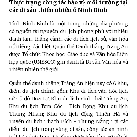
Thực trạng công tác bảo vệ môi trường tại
các di sản thiên nhiên ở Ninh Bình
Tỉnh Ninh Bình là một trong những địa phương
có nguồn tài nguyên du lịch phong phú với nhiều
danh lam, thắng cảnh, các di tích lịch sử, văn hóa
nổi tiếng, đặc biệt, Quần thể Danh thắng Tràng An
được Tổ chức Khoa học, Giáo dục và Văn hóa Liên
hợp quốc (UNESCO) ghi danh là Di sản Văn hóa và
Thiên nhiên thế giới.
Quần thể danh thắng Tràng An hiện nay có 6 khu,
điểm du lịch chính gồm: Khu di tích văn hóa lịch
sử Cố đô Hoa Lư; Khu du lịch sinh thái Tràng An;
Khu du lịch Tam Cốc - Bích Động; Khu du lịch
Thung Nham; Khu du lịch động Thiên Hà và
Tuyến du lịch Thạch Bích - Thung Nắng. Tại các
điểm du lịch trong vùng di sản, công tác an ninh
trật tự, vệ sinh môi trường được bảo đảm, cơ sở vật