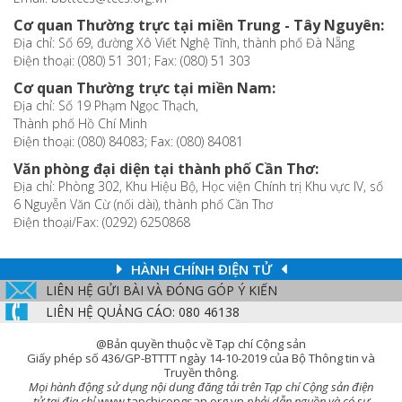
Cơ quan Thường trực tại miền Trung - Tây Nguyên:
Địa chỉ: Số 69, đường Xô Viết Nghệ Tĩnh, thành phố Đà Nẵng
Điện thoại: (080) 51 301; Fax: (080) 51 303
Cơ quan Thường trực tại miền Nam:
Địa chỉ: Số 19 Phạm Ngọc Thạch,
Thành phố Hồ Chí Minh
Điện thoại: (080) 84083; Fax: (080) 84081
Văn phòng đại diện tại thành phố Cần Thơ:
Địa chỉ: Phòng 302, Khu Hiệu Bộ, Học viện Chính trị Khu vực IV, số
6 Nguyễn Văn Cừ (nối dài), thành phố Cần Thơ
Điện thoại/Fax: (0292) 6250868
HÀNH CHÍNH ĐIỆN TỬ
LIÊN HỆ GỬI BÀI VÀ ĐÓNG GÓP Ý KIẾN
LIÊN HỆ QUẢNG CÁO: 080 46138
@Bản quyền thuộc về Tạp chí Cộng sản
Giấy phép số 436/GP-BTTTT ngày 14-10-2019 của Bộ Thông tin và
Truyền thông.
Mọi hành động sử dụng nội dung đăng tải trên Tạp chí Cộng sản điện
tử tại địa chỉ
www.tapchicongsan.org.vn
phải dẫn nguồn và có sự