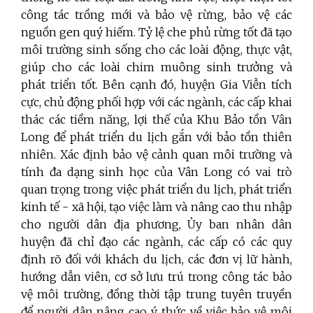
công tác trồng mới và bảo vệ rừng, bảo vệ các
nguồn gen quý hiếm. Tỷ lệ che phủ rừng tốt đã tạo
môi trường sinh sống cho các loài động, thực vật,
giúp cho các loài chim muông sinh trưởng và
phát triển tốt. Bên cạnh đó, huyện Gia Viễn tích
cực, chủ động phối hợp với các ngành, các cấp khai
thác các tiềm năng, lợi thế của Khu Bảo tồn Vân
Long để phát triển du lịch gắn với bảo tồn thiên
nhiên. Xác định bảo vệ cảnh quan môi trường và
tính đa dạng sinh học của Vân Long có vai trò
quan trọng trong việc phát triển du lịch, phát triển
kinh tế - xã hội, tạo việc làm và nâng cao thu nhập
cho người dân địa phương, Ủy ban nhân dân
huyện đã chỉ đạo các ngành, các cấp có các quy
định rõ đối với khách du lịch, các đơn vị lữ hành,
hướng dẫn viên, cơ sở lưu trú trong công tác bảo
vệ môi trường, đồng thời tập trung tuyên truyền
để người dân nâng cao ý thức về việc bảo vệ môi