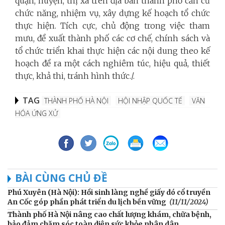
quận, huyện, thị xã trên địa bàn thành phố căn cứ
chức năng, nhiệm vụ, xây dựng kế hoạch tổ chức
thực hiện. Tích cực, chủ động trong việc tham
mưu, đề xuất thành phố các cơ chế, chính sách và
tổ chức triển khai thực hiện các nội dung theo kế
hoạch đề ra một cách nghiêm túc, hiệu quả, thiết
thực, khả thi, tránh hình thức./.
TAG
THÀNH PHỐ HÀ NỘI
HỘI NHẬP QUỐC TẾ
VĂN
HÓA ỨNG XỬ
BÀI CÙNG CHỦ ĐỀ
Phú Xuyên (Hà Nội): Hồi sinh làng nghề giấy dó cổ truyền
An Cốc góp phần phát triển du lịch bền vững
(11/11/2024)
Thành phố Hà Nội nâng cao chất lượng khám, chữa bệnh,
bảo đảm chăm sóc toàn diện sức khỏe nhân dân