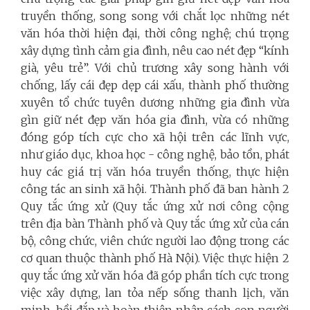
truyền thống, song song với chắt lọc những nét
văn hóa thời hiện đại, thời công nghệ; chú trọng
xây dựng tình cảm gia đình, nêu cao nét đẹp “kính
già, yêu trẻ”. Với chủ trương xây song hành với
chống, lấy cái đẹp dẹp cái xấu, thành phố thường
xuyên tổ chức tuyên dương những gia đình vừa
gìn giữ nét đẹp văn hóa gia đình, vừa có những
đóng góp tích cực cho xã hội trên các lĩnh vực,
như giáo dục, khoa học - công nghệ, bảo tồn, phát
huy các giá trị văn hóa truyền thống, thực hiện
công tác an sinh xã hội. Thành phố đã ban hành 2
Quy tắc ứng xử (Quy tắc ứng xử nơi công cộng
trên địa bàn Thành phố và Quy tắc ứng xử của cán
bộ, công chức, viên chức người lao động trong các
cơ quan thuộc thành phố Hà Nội). Việc thực hiện 2
quy tắc ứng xử văn hóa đã góp phần tích cực trong
việc xây dựng, lan tỏa nếp sống thanh lịch, văn
minh, bồi đắp và hoàn thiện nhân cách con người