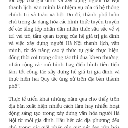
tốt đẹp của gia đình và xây dựng người Hà Nội
thanh lịch, văn minh là nhiệm vụ của cả hệ thống
chính trị và toàn xã hội. Do đó, thành phố luôn
chú trọng đa dạng hóa các hình thức tuyên truyền
để các tầng lớp nhân dân nhận thức sâu sắc về vị
trí, vai trò, tầm quan trọng của hệ giá trị gia đình
và việc xây dựng người Hà Nội thanh lịch, văn
minh, từ đó nâng cao ý thức tự giác thực hiện;
đồng thời coi trọng công tác thi đua, khen thưởng,
nhân rộng các mô hình hay, điển hình tiên tiến
làm tốt công tác xây dựng hệ giá trị gia đình và
thực hiện hai Quy tắc ứng xử trên địa bàn thành
phố”.
Thực tế triển khai những năm qua cho thấy, trên
địa bàn xuất hiện nhiều cách làm hay, nhiều hoạt
động sáng tạo trong xây dựng văn hóa người Hà
Nội từ mỗi gia đình. Hầu hết các địa phương đều
chú trọng các giải pháp gìn giữ nét đẹp văn hóa