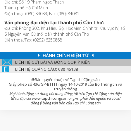
Địa chỉ: Số 19 Phạm Ngọc Thạch,
Thành phố Hồ Chí Minh
Điện thoại: (080) 84083; Fax: (080) 84081
Văn phòng đại diện tại thành phố Cần Thơ:
Địa chỉ: Phòng 302, Khu Hiệu Bộ, Học viện Chính trị Khu vực IV, số
6 Nguyễn Văn Cừ (nối dài), thành phố Cần Thơ
Điện thoại/Fax: (0292) 6250868
HÀNH CHÍNH ĐIỆN TỬ
LIÊN HỆ GỬI BÀI VÀ ĐÓNG GÓP Ý KIẾN
LIÊN HỆ QUẢNG CÁO: 080 46138
@Bản quyền thuộc về Tạp chí Cộng sản
Giấy phép số 436/GP-BTTTT ngày 14-10-2019 của Bộ Thông tin và
Truyền thông.
Mọi hành động sử dụng nội dung đăng tải trên Tạp chí Cộng sản điện
tử tại địa chỉ
www.tapchicongsan.org.vn
phải dẫn nguồn và có sự
đồng ý bằng văn bản của Tạp chí Cộng sản