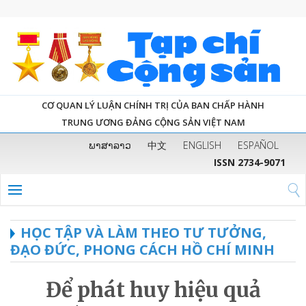
CƠ QUAN LÝ LUẬN CHÍNH TRỊ CỦA BAN CHẤP HÀNH
TRUNG ƯƠNG ĐẢNG CỘNG SẢN VIỆT NAM
ພາສາລາວ
中文
ENGLISH
ESPAÑOL
ISSN 2734-9071
HỌC TẬP VÀ LÀM THEO TƯ TƯỞNG,
ĐẠO ĐỨC, PHONG CÁCH HỒ CHÍ MINH
Để phát huy hiệu quả