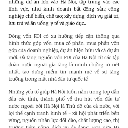
những dự án lớn vào Hà Nội, tập trung vào các
lĩnh vực, như kinh doanh bất động sản; công
nghiệp chế biến, chế tạo; xây dựng; dịch vụ giải trí,
lưu trú và ăn uống; y tế và giáo dục...
Dòng vốn FDI có xu hướng tiếp cận thông qua
hình thức góp vốn, mua cổ phần, mua phần vốn
góp của doanh nghiệp, dự án hiện hữu và cả dự án
mới. Đà tăng nguồn vốn FDI của Hà Nội từ các tập
đoàn nước ngoài gia tăng là minh chứng rõ nét
nhất, tạo dựng niềm tin mạnh mẽ về sự tăng
trưởng trong mắt nhà đầu tư quốc tế.
Những yếu tố giúp Hà Nội luôn nằm trong top dẫn
đầu các tỉnh, thành phố về thu hút vốn đầu tư
nước ngoài bởi Hà Nội là Thủ đô của cả nước, với
lợi thế cạnh tranh kinh tế - xã hội phát triển bền
vững; nguồn nhân lực dồi dào, chất lượng cao; thị
trường tiềm năng, dịch vụ đa dạng. Hơn nữa, Hà