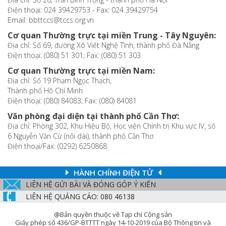
Điện thoại: 024 39429753 - Fax: 024 39429754
Email: bbttccs@tccs.org.vn
Cơ quan Thường trực tại miền Trung - Tây Nguyên:
Địa chỉ: Số 69, đường Xô Viết Nghệ Tĩnh, thành phố Đà Nẵng
Điện thoại: (080) 51 301; Fax: (080) 51 303
Cơ quan Thường trực tại miền Nam:
Địa chỉ: Số 19 Phạm Ngọc Thạch,
Thành phố Hồ Chí Minh
Điện thoại: (080) 84083; Fax: (080) 84081
Văn phòng đại diện tại thành phố Cần Thơ:
Địa chỉ: Phòng 302, Khu Hiệu Bộ, Học viện Chính trị Khu vực IV, số
6 Nguyễn Văn Cừ (nối dài), thành phố Cần Thơ
Điện thoại/Fax: (0292) 6250868
HÀNH CHÍNH ĐIỆN TỬ
LIÊN HỆ GỬI BÀI VÀ ĐÓNG GÓP Ý KIẾN
LIÊN HỆ QUẢNG CÁO: 080 46138
@Bản quyền thuộc về Tạp chí Cộng sản
Giấy phép số 436/GP-BTTTT ngày 14-10-2019 của Bộ Thông tin và