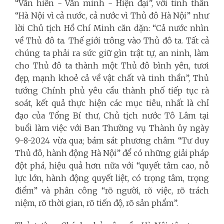
“Văn hiến - Văn minh - Hiện đại”, với tinh thần
“Hà Nội vì cả nước, cả nước vì Thủ đô Hà Nội” như
lời Chủ tịch Hồ Chí Minh căn dặn: “Cả nước nhìn
về Thủ đô ta. Thế giới trông vào Thủ đô ta. Tất cả
chúng ta phải ra sức giữ gìn trật tự, an ninh, làm
cho Thủ đô ta thành một Thủ đô bình yên, tươi
đẹp, mạnh khoẻ cả về vật chất và tinh thần”, Thủ
tướng Chính phủ yêu cầu thành phố tiếp tục rà
soát, kết quả thực hiện các mục tiêu, nhất là chỉ
đạo của Tổng Bí thư, Chủ tịch nước Tô Lâm tại
buổi làm việc với Ban Thường vụ Thành ủy ngày
9-8-2024 vừa qua; bám sát phương châm “Tư duy
Thủ đô, hành động Hà Nội” để có những giải pháp
đột phá, hiệu quả hơn nữa với “quyết tâm cao, nỗ
lực lớn, hành động quyết liệt, có trọng tâm, trọng
điểm” và phân công “rõ người, rõ việc, rõ trách
niệm, rõ thời gian, rõ tiến độ, rõ sản phẩm”.