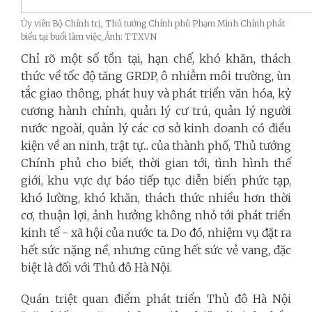
Ủy viên Bộ Chính trị, Thủ tướng Chính phủ Phạm Minh Chính phát
biểu tại buổi làm việc_Ảnh: TTXVN
Chỉ rõ một số tồn tại, hạn chế, khó khăn, thách
thức về tốc độ tăng GRDP, ô nhiễm môi trường, ùn
tắc giao thông, phát huy và phát triển văn hóa, kỷ
cương hành chính, quản lý cư trú, quản lý người
nước ngoài, quản lý các cơ sở kinh doanh có điều
kiện về an ninh, trật tự... của thành phố, Thủ tướng
Chính phủ cho biết, thời gian tới, tình hình thế
giới, khu vực dự báo tiếp tục diễn biến phức tạp,
khó lường, khó khăn, thách thức nhiều hơn thời
cơ, thuận lợi, ảnh hưởng không nhỏ tới phát triển
kinh tế - xã hội của nước ta. Do đó, nhiệm vụ đặt ra
hết sức nặng nề, nhưng cũng hết sức vẻ vang, đặc
biệt là đối với Thủ đô Hà Nội.
Quán triệt quan điểm phát triển Thủ đô Hà Nội