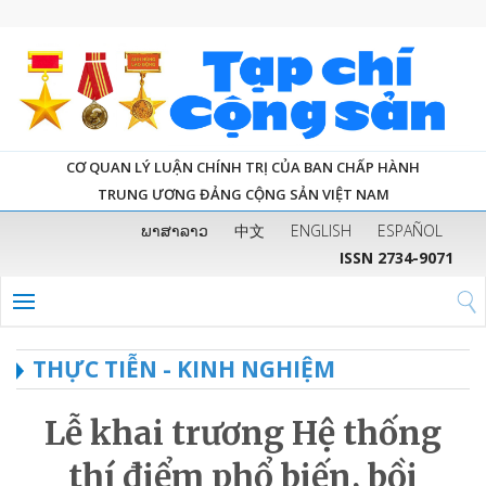
CƠ QUAN LÝ LUẬN CHÍNH TRỊ CỦA BAN CHẤP HÀNH
TRUNG ƯƠNG ĐẢNG CỘNG SẢN VIỆT NAM
ພາສາລາວ
中文
ENGLISH
ESPAÑOL
ISSN 2734-9071
THỰC TIỄN - KINH NGHIỆM
Lễ khai trương Hệ thống
thí điểm phổ biến, bồi