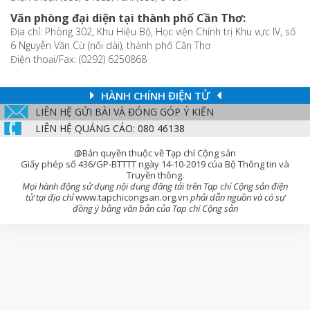
Văn phòng đại diện tại thành phố Cần Thơ:
Địa chỉ: Phòng 302, Khu Hiệu Bộ, Học viện Chính trị Khu vực IV, số
6 Nguyễn Văn Cừ (nối dài), thành phố Cần Thơ
Điện thoại/Fax: (0292) 6250868
HÀNH CHÍNH ĐIỆN TỬ
LIÊN HỆ GỬI BÀI VÀ ĐÓNG GÓP Ý KIẾN
LIÊN HỆ QUẢNG CÁO: 080 46138
@Bản quyền thuộc về Tạp chí Cộng sản
Giấy phép số 436/GP-BTTTT ngày 14-10-2019 của Bộ Thông tin và
Truyền thông.
Mọi hành động sử dụng nội dung đăng tải trên Tạp chí Cộng sản điện
tử tại địa chỉ
www.tapchicongsan.org.vn
phải dẫn nguồn và có sự
đồng ý bằng văn bản của Tạp chí Cộng sản