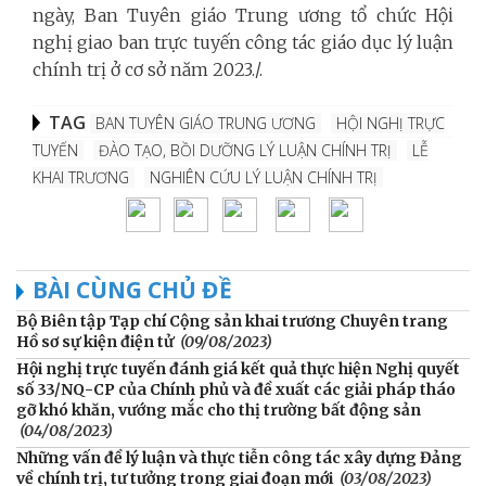
ngày, Ban Tuyên giáo Trung ương tổ chức Hội
nghị giao ban trực tuyến công tác giáo dục lý luận
chính trị ở cơ sở năm 2023
./.
TAG
BAN TUYÊN GIÁO TRUNG ƯƠNG
HỘI NGHỊ TRỰC
TUYẾN
ĐÀO TẠO, BỒI DƯỠNG LÝ LUẬN CHÍNH TRỊ
LỄ
KHAI TRƯƠNG
NGHIÊN CỨU LÝ LUẬN CHÍNH TRỊ
BÀI CÙNG CHỦ ĐỀ
Bộ Biên tập Tạp chí Cộng sản khai trương Chuyên trang
Hồ sơ sự kiện điện tử
(09/08/2023)
Hội nghị trực tuyến đánh giá kết quả thực hiện Nghị quyết
số 33/NQ-CP của Chính phủ và đề xuất các giải pháp tháo
gỡ khó khăn, vướng mắc cho thị trường bất động sản
(04/08/2023)
Những vấn đề lý luận và thực tiễn công tác xây dựng Đảng
về chính trị, tư tưởng trong giai đoạn mới
(03/08/2023)