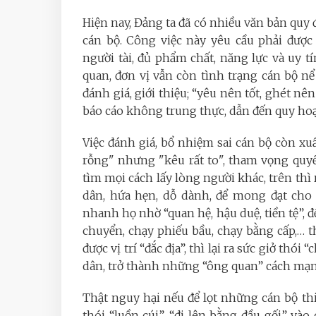
Hiện nay, Đảng ta đã có nhiều văn bản quy
cán bộ. Công việc này yêu cầu phải được
người tài, đủ phẩm chất, năng lực và uy t
quan, đơn vị vẫn còn tình trạng cán bộ n
đánh giá, giới thiệu; “yêu nên tốt, ghét nên
báo cáo không trung thực, dẫn đến quy hoạch
Việc đánh giá, bổ nhiệm sai cán bộ còn xu
rỗng" nhưng "kêu rất to", tham vọng quyền
tìm mọi cách lấy lòng người khác, trên thì
dân, hứa hẹn, dỗ dành, để mong đạt cho 
nhanh họ nhờ “quan hệ, hậu duệ, tiền tệ”, 
chuyển, chạy phiếu bầu, chạy bằng cấp,… the
được vị trí “đắc địa”, thì lại ra sức giở thó
dân, trở thành những “ông quan” cách mạn
Thật nguy hại nếu để lọt những cán bộ thi
thói “luồn cúi”, “đi lên bằng đầu gối” vào 