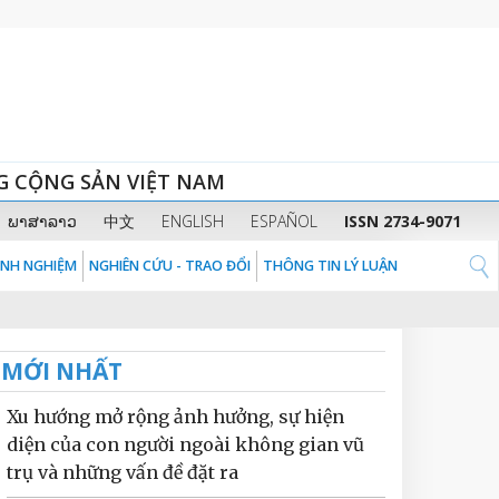
G CỘNG SẢN VIỆT NAM
ພາສາລາວ
中文
ENGLISH
ESPAÑOL
ISSN 2734-9071
KINH NGHIỆM
NGHIÊN CỨU - TRAO ĐỔI
THÔNG TIN LÝ LUẬN
MỚI NHẤT
Xu hướng mở rộng ảnh hưởng, sự hiện
diện của con người ngoài không gian vũ
trụ và những vấn đề đặt ra