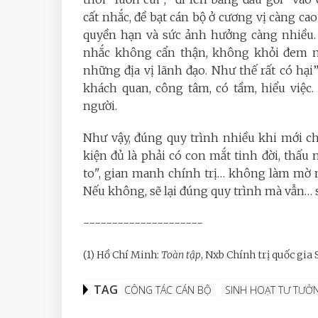
cất nhắc, đề bạt cán bộ ở cương vị càng cao
quyền hạn và sức ảnh hưởng càng nhiều. 
nhắc không cẩn thận, không khỏi đem ng
những địa vị lãnh đạo. Như thế rất có hại
khách quan, công tâm, có tầm, hiểu việc
người.
Như vậy, đúng quy trình nhiều khi mới chỉ
kiện đủ là phải có con mắt tinh đời, thấ
to", gian manh chính trị… không làm mờ 
Nếu không, sẽ lại đúng quy trình mà vẫn… sa
---------------------
(1) Hồ Chí Minh:
Toàn tập
, Nxb Chính trị quốc gia Sự
TAG
CÔNG TÁC CÁN BỘ
SINH HOẠT TƯ TƯỞ