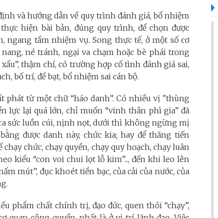
 định và hướng dẫn về quy trình đánh giá, bổ nhiệm
 thực hiện bài bản, đúng quy trình, để chọn được
ín, ngang tầm nhiệm vụ. Song thực tế, ở một số cơ
ể nang, né tránh, ngại va chạm hoặc bè phái trong
 xấu”, thậm chí, có trường hợp cố tình đánh giá sai,
, bố trí, đề bạt, bổ nhiệm sai cán bộ.
ất phát từ một chữ “háo danh”. Có nhiều vị "thùng
 lực lại quá lớn, chỉ muốn “vinh thân phì gia” đã
 ra sức luồn cúi, nịnh nọt, dưới thì không ngừng mị
bằng được danh này, chức kia; hay để thăng tiến
để chạy chức, chạy quyền, chạy quy hoạch, chạy luân
o kiểu “con voi chui lọt lỗ kim”..., đến khi leo lên
i “chấm mút”, đục khoét tiền bạc, của cải của nước, của
g.
ếu phẩm chất chính trị, đạo đức, quen thói “chạy”,
cơ quan công quyền, nhất là ở vị trí lãnh đạo. Việc