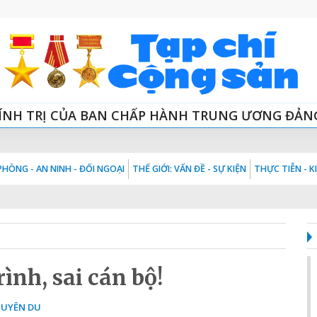
ÍNH TRỊ CỦA BAN CHẤP HÀNH TRUNG ƯƠNG ĐẢN
HÒNG - AN NINH - ĐỐI NGOẠI
THẾ GIỚI: VẤN ĐỀ - SỰ KIỆN
THỰC TIỄN - 
ình, sai cán bộ!
UYÊN DU