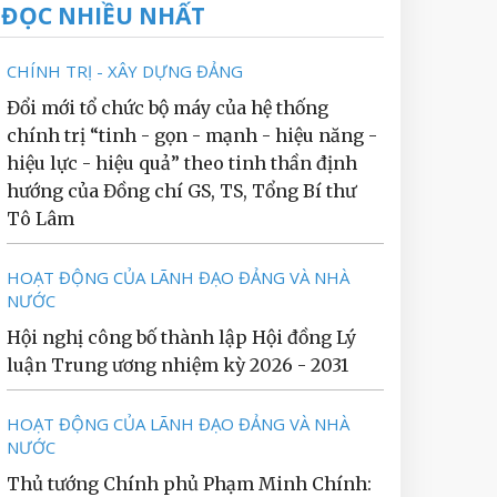
ĐỌC NHIỀU NHẤT
CHÍNH TRỊ - XÂY DỰNG ĐẢNG
Đổi mới tổ chức bộ máy của hệ thống
chính trị “tinh - gọn - mạnh - hiệu năng -
hiệu lực - hiệu quả” theo tinh thần định
hướng của Đồng chí GS, TS, Tổng Bí thư
Tô Lâm
HOẠT ĐỘNG CỦA LÃNH ĐẠO ĐẢNG VÀ NHÀ
NƯỚC
Hội nghị công bố thành lập Hội đồng Lý
luận Trung ương nhiệm kỳ 2026 - 2031
HOẠT ĐỘNG CỦA LÃNH ĐẠO ĐẢNG VÀ NHÀ
NƯỚC
Thủ tướng Chính phủ Phạm Minh Chính: