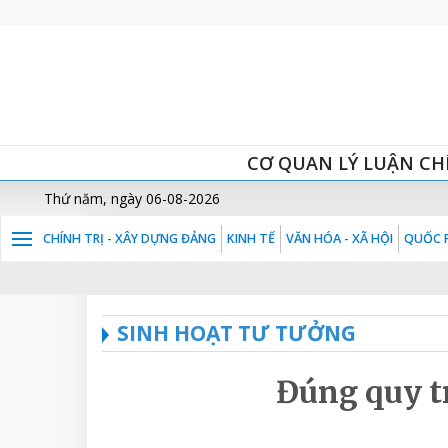
CƠ QUAN LÝ LUẬN CH
Thứ năm, ngày 06-08-2026
CHÍNH TRỊ - XÂY DỰNG ĐẢNG
KINH TẾ
VĂN HÓA - XÃ HỘI
QUỐC P
SINH HOẠT TƯ TƯỞNG
Đúng quy tr