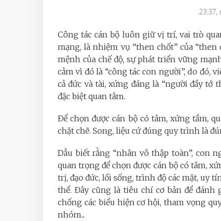
23:37,
Công tác cán bộ luôn giữ vị trí, vai trò q
mạng, là nhiệm vụ “then chốt” của “then 
mệnh của chế độ, sự phát triển vững mạnh 
cảm vì đó là “công tác con người”, do đó, 
cả đức và tài, xứng đáng là “người đầy tớ
đặc biệt quan tâm.
Để chọn được cán bộ có tâm, xứng tầm, quá
chặt chẽ. Song, liệu cứ đúng quy trình là đ
Dẫu biết rằng “nhân vô thập toàn”, con 
quan trọng để chọn được cán bộ có tâm, xứ
trị, đạo đức, lối sống, trình độ các mặt, uy 
thể. Đây cũng là tiêu chí cơ bản để đánh g
chống các biểu hiện cơ hội, tham vọng quyề
nhóm...