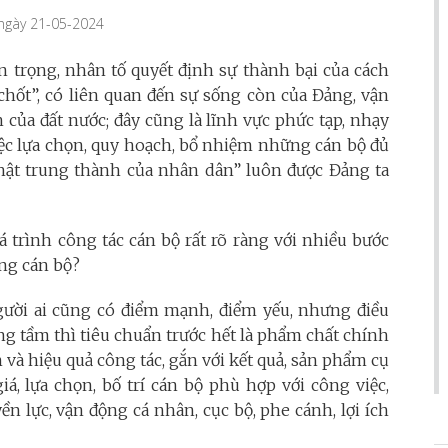
 ngày 21-05-2024
uan trọng, nhân tố quyết định sự thành bại của cách
chốt”, có liên quan đến sự sống còn của Đảng, vận
của đất nước; đây cũng là lĩnh vực phức tạp, nhạy
việc lựa chọn, quy hoạch, bổ nhiệm những cán bộ đủ
 thật trung thành của nhân dân” luôn được Đảng ta
 trình công tác cán bộ rất rõ ràng với nhiều bước
úng cán bộ?
người ai cũng có điểm mạnh, điểm yếu, nhưng điều
ng tầm thì tiêu chuẩn trước hết là phẩm chất chính
tín và hiệu quả công tác, gắn với kết quả, sản phẩm cụ
iá, lựa chọn, bố trí cán bộ phù hợp với công việc,
n lực, vận động cá nhân, cục bộ, phe cánh, lợi ích