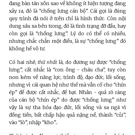
đang bàn tán xôn xao về không ít hiện tượng đang
xảy ra, đó là “chống lưng cán bộ”. Cái gọi là đúng
quy trình đã nói ở trên chỉ là hình thức. Còn nội
dung sâu xa bên trong, đó là tình trạng đỡ đầu, hay
còn gọi là “chống lưng”. Lý do có thể có nhiều,
nhưng chắc chắn một điều, là sự “chống lưng” đó
không hề vô tư.
Có hai nhẽ,
thứ nhất
là, do đương sự được “chống
lưng”, cất nhắc là “con ông - cháu cha”, tuy còn
non kém về năng lực, trình độ, đạo đức, lối sống,
nhưng vì cái quan hệ như thế mà vẫn cố cho “chín
ép” để được cất nhắc, đề bạt. Nhân - quả rõ ràng
của cán bộ “chín ép” do được “chống lưng” như
vậy là sự tha hóa đạo đức, lối sống và sa ngã vì
đồng tiền, bất chấp hậu quả nặng nề, thành “củi”,
vào “lò”, nhập “kho”...