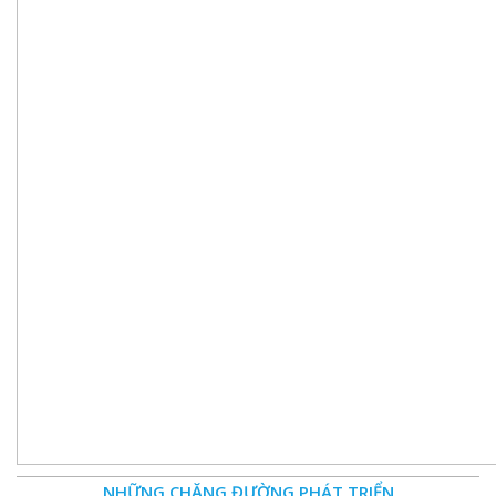
NHỮNG CHẶNG ĐƯỜNG PHÁT TRIỂN