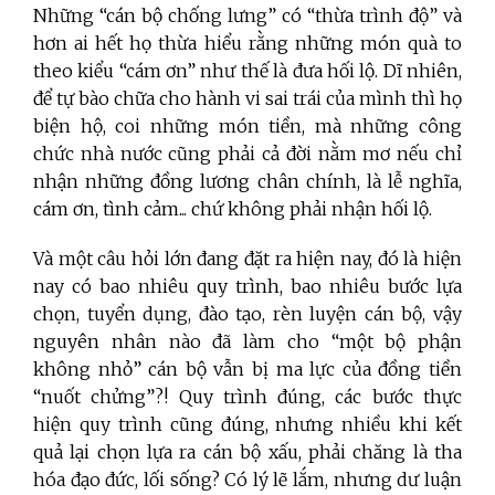
Những “cán bộ chống lưng” có “thừa trình độ” và
hơn ai hết họ thừa hiểu rằng những món quà to
theo kiểu “cám ơn” như thế là đưa hối lộ. Dĩ nhiên,
để tự bào chữa cho hành vi sai trái của mình thì họ
biện hộ, coi những món tiền, mà những công
chức nhà nước cũng phải cả đời nằm mơ nếu chỉ
nhận những đồng lương chân chính, là lễ nghĩa,
cám ơn, tình cảm... chứ không phải nhận hối lộ.
Và một câu hỏi lớn đang đặt ra hiện nay, đó là hiện
nay có bao nhiêu quy trình, bao nhiêu bước lựa
chọn, tuyển dụng, đào tạo, rèn luyện cán bộ, vậy
nguyên nhân nào đã làm cho “một bộ phận
không nhỏ” cán bộ vẫn bị ma lực của đồng tiền
“nuốt chửng”?! Quy trình đúng, các bước thực
hiện quy trình cũng đúng, nhưng nhiều khi kết
quả lại chọn lựa ra cán bộ xấu, phải chăng là tha
hóa đạo đức, lối sống? Có lý lẽ lắm, nhưng dư luận