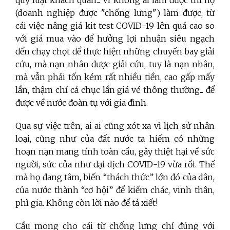
(doanh nghiệp được "chống lưng") làm được, từ
cái việc nâng giá kit test COVID-19 lên quá cao so
với giá mua vào để hưởng lợi nhuận siêu ngạch
đến chạy chọt để thực hiện những chuyến bay giải
cứu, mà nạn nhân được giải cứu, tuy là nạn nhân,
mà vẫn phải tốn kém rất nhiều tiền, cao gấp mấy
lần, thậm chí cả chục lần giá vé thông thường... để
được về nước đoàn tụ với gia đình.
Qua sự việc trên, ai ai cũng xót xa vì lịch sử nhân
loại, cũng như của đất nước ta hiếm có những
hoạn nạn mang tính toàn cầu, gây thiệt hại về sức
người, sức của như đại dịch COVID-19 vừa rồi. Thế
mà họ đang tâm, biến “thách thức” lớn đó của dân,
của nước thành “cơ hội” để kiếm chác, vinh thân,
phì gia. Không còn lời nào để tả xiết!
Cầu mong cho cái từ chống lưng chỉ đúng với