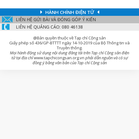
HÀNH CHÍNH ĐIỆN TỬ
LIÊN HỆ GỬI BÀI VÀ ĐÓNG GÓP Ý KIẾN
LIÊN HỆ QUẢNG CÁO: 080 46138
@Bản quyền thuộc về Tạp chí Cộng sản
Giấy phép số 436/GP-BTTTT ngày 14-10-2019 của Bộ Thông tin và
Truyền thông.
Mọi hành động sử dụng nội dung đăng tải trên Tạp chí Cộng sản điện
tử tại địa chỉ
www.tapchicongsan.org.vn
phải dẫn nguồn và có sự
đồng ý bằng văn bản của Tạp chí Cộng sản