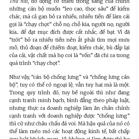
Thứ hai,
do động cơ thiếu trong sáng của chính
những cán bộ muốn “leo cao, thọc sâu” để kiếm
chác, mà cả gan bỏ ra nhiều, nhiều tiền để làm cái
gọi là “chạy chọt” chỗ nọ, chỗ kia, người nọ, người
kia... để đạt mục đích được cất nhắc, đề bạt. Vì đã
“trót” bỏ ra nhiều tiền nên ắt phải tìm mọi mưu
mô, thủ đoạn để chiếm đoạt, kiếm chác, bù đắp lại
của cải, vật chất mà họ coi là “vốn” đã chi ra trong
quá trình “chạy chọt”.
Như vậy, “cán bộ chống lưng” và “chống lưng cán
bộ”, tuy có thể có ngoại lệ, vẫn tuy hai mà là một.
Trong quy trình đó, tuy bề ngoài thì như đang
cạnh tranh minh bạch, bình đẳng theo pháp luật,
nhưng thực ra doanh nghiệp làm ăn chân chính
cạnh tranh với doanh nghiệp được “chống lưng”
thì cứ như châu chấu đá voi. Mà hậu quả của nó có
thể làm méo mó các hoạt động kinh tế, bất chấp
quy luật khách quan... Vì không ai làm được thì họ