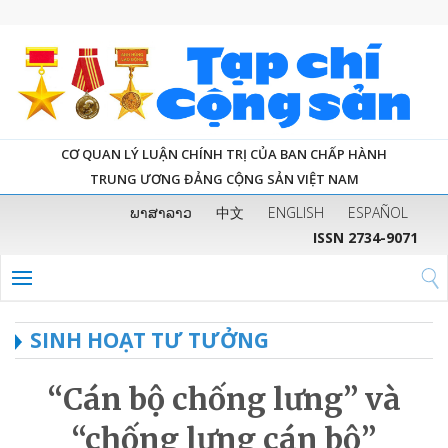
CƠ QUAN LÝ LUẬN CHÍNH TRỊ CỦA BAN CHẤP HÀNH
TRUNG ƯƠNG ĐẢNG CỘNG SẢN VIỆT NAM
ພາສາລາວ
中文
ENGLISH
ESPAÑOL
ISSN 2734-9071
SINH HOẠT TƯ TƯỞNG
“Cán bộ chống lưng” và
“chống lưng cán bộ”