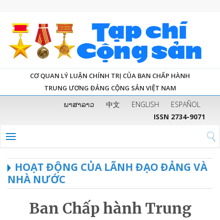
CƠ QUAN LÝ LUẬN CHÍNH TRỊ CỦA BAN CHẤP HÀNH
TRUNG ƯƠNG ĐẢNG CỘNG SẢN VIỆT NAM
ພາສາລາວ
中文
ENGLISH
ESPAÑOL
ISSN 2734-9071
HOẠT ĐỘNG CỦA LÃNH ĐẠO ĐẢNG VÀ
NHÀ NƯỚC
Ban Chấp hành Trung