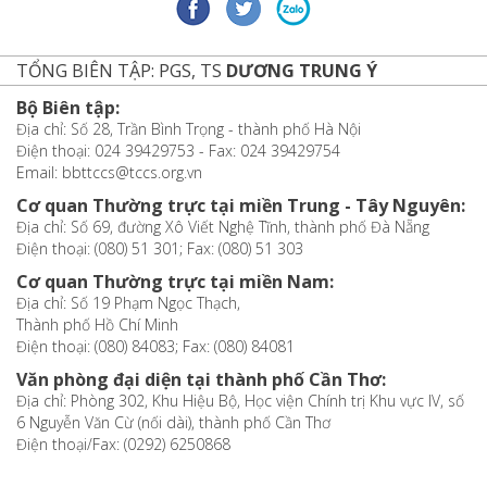
TỔNG BIÊN TẬP: PGS, TS
DƯƠNG TRUNG Ý
Bộ Biên tập:
Địa chỉ: Số 28, Trần Bình Trọng - thành phố Hà Nội
Điện thoại: 024 39429753 - Fax: 024 39429754
Email: bbttccs@tccs.org.vn
Cơ quan Thường trực tại miền Trung - Tây Nguyên:
Địa chỉ: Số 69, đường Xô Viết Nghệ Tĩnh, thành phố Đà Nẵng
Điện thoại: (080) 51 301; Fax: (080) 51 303
Cơ quan Thường trực tại miền Nam:
Địa chỉ: Số 19 Phạm Ngọc Thạch,
Thành phố Hồ Chí Minh
Điện thoại: (080) 84083; Fax: (080) 84081
Văn phòng đại diện tại thành phố Cần Thơ:
Địa chỉ: Phòng 302, Khu Hiệu Bộ, Học viện Chính trị Khu vực IV, số
6 Nguyễn Văn Cừ (nối dài), thành phố Cần Thơ
Điện thoại/Fax: (0292) 6250868