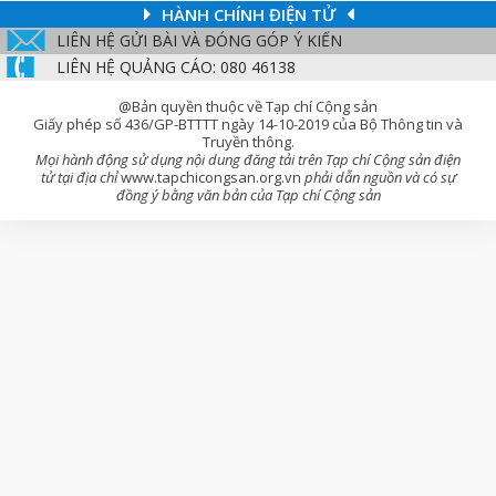
HÀNH CHÍNH ĐIỆN TỬ
LIÊN HỆ GỬI BÀI VÀ ĐÓNG GÓP Ý KIẾN
LIÊN HỆ QUẢNG CÁO: 080 46138
@Bản quyền thuộc về Tạp chí Cộng sản
Giấy phép số 436/GP-BTTTT ngày 14-10-2019 của Bộ Thông tin và
Truyền thông.
Mọi hành động sử dụng nội dung đăng tải trên Tạp chí Cộng sản điện
tử tại địa chỉ
www.tapchicongsan.org.vn
phải dẫn nguồn và có sự
đồng ý bằng văn bản của Tạp chí Cộng sản