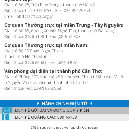
Địa chỉ: Số 28, Trần Bình Trọng - thành phố Hà Nội
Điện thoại: 024 39429753 - Fax: 024 39429754
Email: bbttccs@tccs.org.vn
Cơ quan Thường trực tại miền Trung - Tây Nguyên:
Địa chỉ: Số 69, đường Xô Viết Nghệ Tĩnh, thành phố Đà Nẵng
Điện thoại: (080) 51 301; Fax: (080) 51 303
Cơ quan Thường trực tại miền Nam:
Địa chỉ: Số 19 Phạm Ngọc Thạch,
Thành phố Hồ Chí Minh
Điện thoại: (080) 84083; Fax: (080) 84081
Văn phòng đại diện tại thành phố Cần Thơ:
Địa chỉ: Phòng 302, Khu Hiệu Bộ, Học viện Chính trị Khu vực IV, số
6 Nguyễn Văn Cừ (nối dài), thành phố Cần Thơ
Điện thoại/Fax: (0292) 6250868
HÀNH CHÍNH ĐIỆN TỬ
LIÊN HỆ GỬI BÀI VÀ ĐÓNG GÓP Ý KIẾN
LIÊN HỆ QUẢNG CÁO: 080 46138
@Bản quyền thuộc về Tạp chí Cộng sản