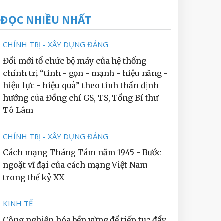
ĐỌC NHIỀU NHẤT
CHÍNH TRỊ - XÂY DỰNG ĐẢNG
Đổi mới tổ chức bộ máy của hệ thống
chính trị “tinh - gọn - mạnh - hiệu năng -
hiệu lực - hiệu quả” theo tinh thần định
hướng của Đồng chí GS, TS, Tổng Bí thư
Tô Lâm
CHÍNH TRỊ - XÂY DỰNG ĐẢNG
Cách mạng Tháng Tám năm 1945 - Bước
ngoặt vĩ đại của cách mạng Việt Nam
trong thế kỷ XX
KINH TẾ
Công nghiệp hóa bền vững để tiếp tục đẩy