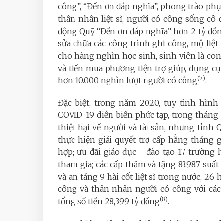
công”, “Đền ơn đáp nghĩa”, phong trào p
thân nhân liệt sĩ, người có công sống c
động Quỹ “Đền ơn đáp nghĩa” hơn 2 tỷ đồng
sửa chữa các công trình ghi công, mộ liệt s
cho hàng nghìn học sinh, sinh viên là con
và tiền mua phương tiện trợ giúp, dụng c
(7)
hơn 10.000 nghìn lượt người có công
.
Đặc biệt, trong năm 2020, tuy tình hình
COVID-19 diễn biến phức tạp, trong tháng 10
thiệt hại về người và tài sản, nhưng tỉn
thực hiện giải quyết trợ cấp hằng tháng g
hợp; ưu đãi giáo dục - đào tạo 17 trường 
tham gia; các cấp thăm và tặng 83.987 suất
và an táng 9 hài cốt liệt sĩ trong nước, 26 h
công và thân nhân người có công với cá
(8)
tổng số tiền 28,399 tỷ đồng
.