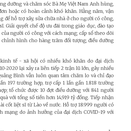
hụng dưỡng và chăm sóc Bà Mẹ Việt Nam Anh hùng,
ô đơn hoặc có hoàn cảnh khó khăn. Hằng năm, vận
 để hỗ trợ xây, sửa chữa nhà ở cho người có công,
ĩ. Giải quyết chế độ ưu đãi trong giáo dục, đào tạo
 của người có công với cách mạng; cấp sổ theo dõi
ụ chỉnh hình cho hàng trăm đối tượng; điều dưỡng
 kinh tế - xã hội có nhiều khó khăn do đại dịch
-2020 lại xảy ra liên tiếp 2 trận lũ lớn, gây nhiều
h Quảng Bình vẫn luôn quan tâm chăm lo và chỉ đạo
ần 197 trường hợp, trợ cấp 1 lần gần 1.818 trường
hợp; tổ chức được 10 đợt điều dưỡng với 841 người
 quà với tổng số tiền hơn 14,919 tỷ đồng. Tiếp nhận
ài cốt liệt sĩ từ Lào về nước. Hỗ trợ 18.999 người có
ch mạng do ảnh hưởng của đại dịch COVID-19 với