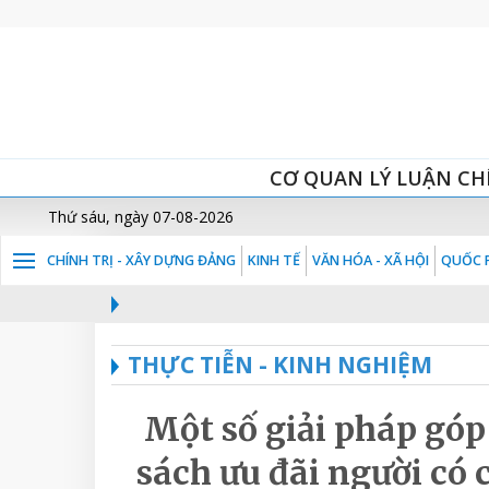
CƠ QUAN LÝ LUẬN CH
Thứ sáu, ngày 07-08-2026
CHÍNH TRỊ - XÂY DỰNG ĐẢNG
KINH TẾ
VĂN HÓA - XÃ HỘI
QUỐC P
THỰC TIỄN - KINH NGHIỆM
Một số giải pháp góp
sách ưu đãi người có 