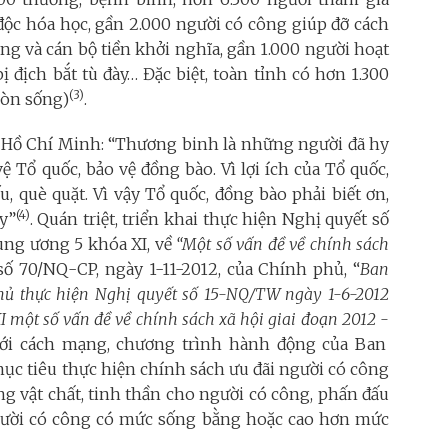
độc hóa học, gần 2.000 người có công giúp đỡ cách
ng và cán bộ tiền khởi nghĩa, gần 1.000 người hoạt
địch bắt tù đày… Đặc biệt, toàn tỉnh có hơn 1.300
(3)
còn sống)
.
h Hồ Chí Minh: “Thương binh là những người đã hy
 Tổ quốc, bảo vệ đồng bào. Vì lợi ích của Tổ quốc,
, què quặt. Vì vậy Tổ quốc, đồng bào phải biết ơn,
(4)
y”
. Quán triệt, triển khai thực hiện Nghị quyết số
ung ương 5 khóa XI, về
“Một số vấn đề về chính sách
số 70/NQ-CP, ngày 1-11-2012, của Chính phủ, “
Ban
ủ thực hiện Nghị quyết số 15-NQ/TW ngày 1
-
6
-
2012
một số vấn đề về chính sách xã hội giai đoạn 2012
-
với cách mạng, chương trình hành động của Ban
c tiêu thực hiện chính sách ưu đãi người có công
ống vật chất, tinh thần cho người có công, phấn đấu
gười có công có mức sống bằng hoặc cao hơn mức