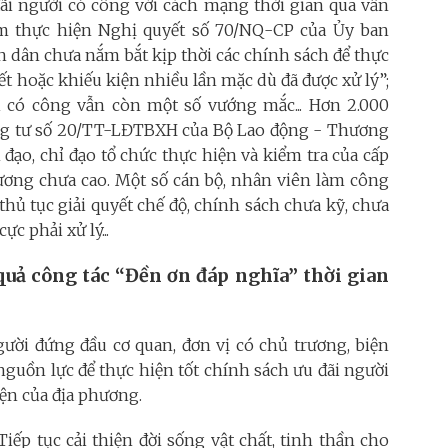
đãi người có công với cách mạng thời gian qua vẫn
m thực hiện Nghị quyết số 70/NQ-CP của Ủy ban
 dân chưa nắm bắt kịp thời các chính sách để thực
iết hoặc khiếu kiện nhiều lần mặc dù đã được xử lý”;
ời có công vẫn còn một số vướng mắc... Hơn 2.000
ng tư số 20/TT-LĐTBXH của Bộ Lao động - Thương
đạo, chỉ đạo tổ chức thực hiện và kiểm tra của cấp
hương chưa cao. Một số cán bộ, nhân viên làm công
thủ tục giải quyết chế độ, chính sách chưa kỹ, chưa
cực phải xử lý...
quả
công tác “Đền ơn đáp nghĩa” thời gian
gười đứng đầu cơ quan, đơn vị có chủ trương, biện
nguồn lực để thực hiện tốt chính sách ưu đãi người
iện của địa phương.
Tiếp tục cải thiện đời sống vật chất, tinh thần cho