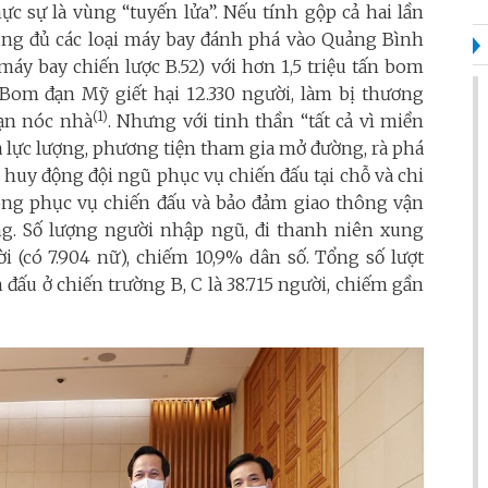
c sự là vùng “tuyến lửa”. Nếu tính gộp cả hai lần
dụng đủ các loại máy bay đánh phá vào Quảng Bình
máy bay chiến lược B.52) với hơn 1,5 triệu tấn bom
 Bom đạn Mỹ giết hại 12.330 người, làm bị thương
(1)
vạn nóc nhà
. Nhưng với tinh thần “tất cả vì miền
a lực lượng, phương tiện tham gia mở đường, rà phá
 huy động đội ngũ phục vụ chiến đấu tại chỗ và chi
công phục vụ chiến đấu và bảo đảm giao thông vận
công. Số lượng người nhập ngũ, đi thanh niên xung
i (có 7.904 nữ), chiếm 10,9% dân số. Tổng số lượt
n đấu ở chiến trường B, C là 38.715 người, chiếm gần