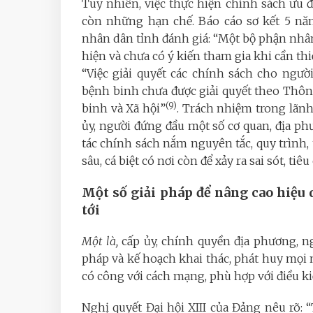
Tuy nhiên, việc thực hiện chính sách ưu 
còn những hạn chế. Báo cáo sơ kết 5 nă
nhân dân tỉnh đánh giá: “Một bộ phận nhân
hiện và chưa có ý kiến tham gia khi cần th
“Việc giải quyết các chính sách cho ngư
bệnh binh chưa được giải quyết theo Thô
(9)
binh và Xã hội”
. Trách nhiệm trong lãnh 
ủy, người đứng đầu một số cơ quan, địa p
tác chính sách nắm nguyên tắc, quy trình, 
sâu, cá biệt có nơi còn để xảy ra sai sót, tiêu 
Một số giải pháp để nâng cao hiệu 
tới
Một là,
cấp ủy, chính quyền địa phương, n
pháp và kế hoạch khai thác, phát huy mọi 
có công với cách mạng, phù hợp với điều k
Nghị quyết Đại hội XIII của Đảng nêu rõ: “