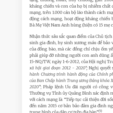
kháng chiến và con của họ bị nhiễm chất 
mạng, trên 1.000 cán bộ lão thành cách mạ
động cách mạng, hoạt động kháng chiến bị 
Bà Mẹ Việt Nam Anh hùng (hiện có 15 mẹ 
Nhận thức sâu sắc quan điểm của Chủ tịc
sinh gia đình, hy sinh xương máu để bảo vệ
của đồng bào, mà các đồng chí chịu ốm yếu
phải giúp đỡ những người con anh dũng ấ
15-NQ/TW, ngày 1-6-2012, của Hội nghị Tr
xã hội giai đoạn 2012
-
2020”;
Nghị quyết 
hành Chương trình hành động của Chính ph
của Ban Chấp hành Trung ương Đảng khóa XI 
2020
”; Pháp lệnh Ưu đãi người có công 
Thường vụ Tỉnh ủy Quảng Bình xác định mụ
với cách mạng là: “Tiếp tục cải thiện đời s
đến năm 2015 cơ bản bảo đảm gia đình n
(5)
trung bình của dân cư trên địa bàn”
.