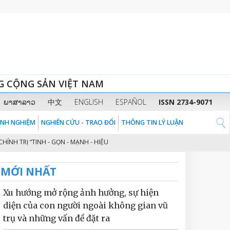
G CỘNG SẢN VIỆT NAM
ພາສາລາວ
中文
ENGLISH
ESPAÑOL
ISSN 2734-9071
KINH NGHIỆM
NGHIÊN CỨU - TRAO ĐỔI
THÔNG TIN LÝ LUẬN
 “TINH - GỌN - MẠNH - HIỆU NĂNG - HIỆU LỰC - HIỆU QUẢ” THEO TINH THẦ
MỚI NHẤT
Xu hướng mở rộng ảnh hưởng, sự hiện
diện của con người ngoài không gian vũ
trụ và những vấn đề đặt ra