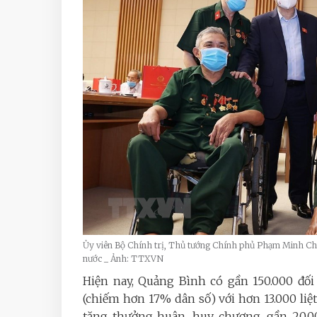
Ủy viên Bộ Chính trị, Thủ tướng Chính phủ Phạm Minh Chính
nước _ Ảnh: TTXVN
Hiện nay, Quảng Bình có gần 150.000 đối
(chiếm hơn 17% dân số) với hơn 13.000 liệ
tặng thưởng huân, huy chương, gần 20.0