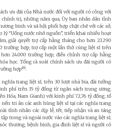
sách ưu đãi của Nhà nước đối với người có công với
g chính trị, những năm qua, Ủy ban nhân dân tỉnh
ương binh và xã hội phối hợp chặt chẽ với các sở,
o lý “Uống nước nhớ nguồn”, triển khai nhiều hoạt
năm, giải quyết trợ cấp hằng tháng cho hơn 23.290
 trường hợp; trợ cấp một lần thờ cúng liệt sĩ trên
o hơn 24.000 trường hợp; điều chỉnh trợ cấp hằng
hóa học. Tổng rà soát chính sách ưu đãi người có
(6)
trường hợp
.
nghĩa trang liệt sĩ, trên 30 lượt nhà bia, đài tưởng
kinh phí trên 35 tỷ đồng từ ngân sách trung ương;
yên Hóa, Nam Gianh) với kinh phí 72,76 tỷ đồng; tổ
nến tri ân các anh hùng liệt sĩ tại các nghĩa trang
oài tỉnh nhân các dịp lễ, tết; tiếp nhận và an táng
 tập trong và ngoài nước vào các nghĩa trang liệt sĩ;
óc thương, bệnh binh, gia đình liệt sĩ và người có