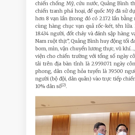
chiến chống Mỹ, cứu nước, Quảng Bình thự
chiến tranh phá hoại, đế quốc Mỹ đã sử 
hơn 8 vạn lần (trong đó có 2.172 lần bằng 
cùng hàng chục vạn quả rốc-két, tên lửa.
18.434 người, đốt cháy và đánh sập hàng 
Nam ruột thịt”, Quảng Bình huy động tối đ
bom, mìn, vận chuyển lương thực, vũ khí…,
viện cho chiến trường với tổng số ngày 
tải trên địa bàn tỉnh là 2.959.071 ngày 
phong, dân công hỏa tuyến là 39.500 ngườ
người (bộ đội, dân quân) vào trực tiếp chiế
(2)
10% dân số
.