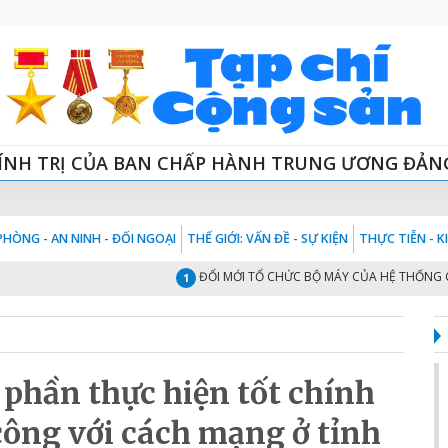
ÍNH TRỊ CỦA BAN CHẤP HÀNH TRUNG ƯƠNG ĐẢN
HÒNG - AN NINH - ĐỐI NGOẠI
THẾ GIỚI: VẤN ĐỀ - SỰ KIỆN
THỰC TIỄN - 
ĐỔI MỚI TỔ CHỨC BỘ MÁY CỦA HỆ THỐNG CHÍNH TRỊ
1
 phần thực hiện tốt chính
công với cách mạng ở tỉnh