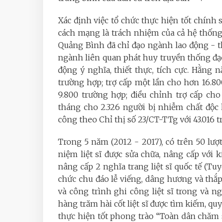
Xác định việc tổ chức thực hiện tốt chính 
cách mạng là trách nhiệm của cả hệ thốn
Quảng Bình đã chỉ đạo ngành lao động - th
ngành liên quan phát huy truyền thống đạ
động ý nghĩa, thiết thực, tích cực. Hằng 
trường hợp; trợ cấp một lần cho hơn 16.800
9.800 trường hợp; điều chỉnh trợ cấp ch
tháng cho 2.326 người bị nhiễm chất độc 
công theo Chỉ thị số 23/CT-TTg với 43.016 
Trong 5 năm (2012 - 2017), có trên 50 lượt 
niệm liệt sĩ được sửa chữa, nâng cấp với 
nâng cấp 2 nghĩa trang liệt sĩ quốc tế (Tu
chức chu đáo lễ viếng, dâng hương và thắp 
và công trình ghi công liệt sĩ trong và ng
hàng trăm hài cốt liệt sĩ được tìm kiếm, quy
thực hiện tốt phong trào “Toàn dân chăm s