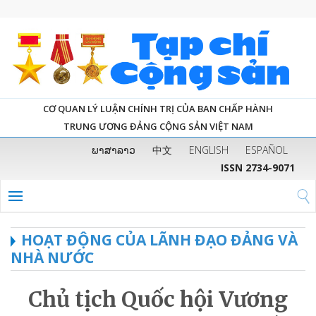
CƠ QUAN LÝ LUẬN CHÍNH TRỊ CỦA BAN CHẤP HÀNH
TRUNG ƯƠNG ĐẢNG CỘNG SẢN VIỆT NAM
ພາສາລາວ
中文
ENGLISH
ESPAÑOL
ISSN 2734-9071
HOẠT ĐỘNG CỦA LÃNH ĐẠO ĐẢNG VÀ
NHÀ NƯỚC
Chủ tịch Quốc hội Vương