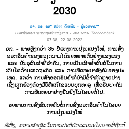
2030
ສຈ, ປອ, ຄຊ* ຮວ່າງ ດຶກເທິນ - ຄູ່ຮ່ວມງານ**
ມະຫາວິທະຍາໄລເສດຖະກິດແຫ່ງຊາດ - ທະນາຄານ Techcombank
07:38, 22-08-2022
ວກ. -
ພາຍຫຼັງ​ກວ່າ 35 ປີ​ແຫ່ງ​ການ​ປ່ຽນ​ແປງ​ໃໝ່, ການ​ສົ່ງ​
ອອກ​ສິນຄ້າ​ຂອງຫວຽດນາມ​ໄດ້​ຂະຫຍາຍຕົວຢ່າງ​ແຂງ​ແຮງ ​
ແລະ ບັນລຸ​ຜົນສຳທີ່ສຳຄັນ, ກາຍ​ເປັນ​ເສົາ​ຄ້ຳ​ຕົ້ນ​ຕໍ​ໃນ​ການ​
ເຕີບ​ໂຕ​ດ້ານ​ເສດ​ຖະ​ກິດ ແລະ ​ການ​ພັດ​ທະ​ນາ​ສັງຄົມ​ຂອງ​ປະ​
ເທດ​. ​ແຕ່​ວ່າ ການ​ສົ່ງ​ອອກ​ສິນຄ້າກໍ່​ຍັງ​ມີ​ຂໍ້​ຈຳກັດ​ຫຼາຍ​ຢ່າງ ​
ເຊິ່ງຮຽກຮ້ອງ​ຕ້ອງ​ມີ​ວິທີ​ແກ້​ໄຂ​ແບບ​ບຸກທະລຸ ​ເພື່ອຮັບປະກັນ​
ການ​ພັດທະນາ​ຢ່າງ​ຍືນ​ຍົງ​ໃນ​ໄລຍະ​ຕໍ່​ໄປ.
ສະພາບ​ການ​ສົ່ງ​ຜົນ​ກະທົບ​ຕໍ່​ການ​ສົ່ງ​ອອກ​ສິນຄ້າ​ໃນ​ໄລຍະ
ການ​ປ່ຽນ​ແປງ​ໃໝ່
ທີ​ໜຶ່ງ, ຄວາມ​ສຳ​ເລັດ​ໃນ​ການ​ປະຕິບັດ​ແຜນ​ນະ​ໂຍບາຍ​ທີ່​ຖືກຕ້​