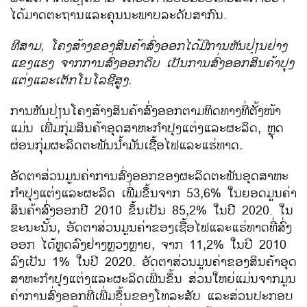
ໄດ້​ມາດຕະຖານ​ແລະ​ຄຸນ​ນະພາ​ບລະດັບ​ສາກົນ.
ທີ​ສາມ, ໂຄງ​ສ້າງ​ຂອງ​ສິນ​ຄ້າ​ສົ່ງ​ອອກ​ໄດ້​ມີ​ການ​ຫັນ​ປ່ຽນ​ຢ່າງ​
ແຂງ​ແຮງ​ ຈາກ​ການ​ສົ່ງ​ອອກ​​ດິບ ​ເປັນ​ການ​ສົ່ງ​ອອກ​ສິນ​ຄ້າ​ປຸງ​
ແຕ່ງ​ແລະ​ເຕັກ​ໂນ​ໂລ​ຊີ​ສູງ​.
ການ​ຫັນປ່ຽນ​ໂຄງ​ສ້າງ​ສິນຄ້າ​ສົ່ງ​ອອກ​ຕາມ​ທິດ​ທາງ​ທີ່​ຕັ້ງໜ້າ​
ແມ່ນ ເພີ່ມກຸ່ມ​ສິນຄ້າ​ອຸດສາຫະກຳ​ປຸງ​ແຕ່ງ​ແລະຜະລິດ, ຫຼຸດ
ຜ່ອນ​ກຸ່ມ​ຜະລິດ​ຕະພັນ​ນ້ຳມັນ​ເຊື້ອ​ໄຟ​ແລະ​ແຮ່ທາດ
.
ອັດ​ຕາ​ສ່ວນ​ມູນ​ຄ່າ​ການ​ສົ່ງ​ອອກ​ຂອງ​ຜະ​ລິດ​ຕະ​ພັນ​ອຸດ​ສາ​ຫະ​
ກໍາ​ປຸງ​ແຕ່ງ​ແລະ​ຜະ​ລິດ ເພີ່ມ​ຂຶ້ນ​ຈາກ 53,6% ​ໃນ​ຍອດ​ມູນ​ຄ່າ​
ສິນຄ້າ​ສົ່ງ​ອອກ​ປີ 2010 ຂຶ້ນ​ເປັນ 85,2% ​ໃນປີ 2020. ​ໃນ​
ຂະນະ​ນັ້ນ, ອັດ​ຕາ​ສ່ວນມູນ​ຄ່າ​ຂອງ​ເຊື້ອ​ໄຟ​​ແລະ​ແຮ່ທາດ​ທີ່​ສົ່ງ​
ອອກ​ ໄດ້​ຫຼຸດ​ລົງ​ຢ່າງ​ຫຼວງ​ຫຼາຍ, ຈາກ 11,2% ​ໃນ​ປີ 2010
ລົງ​ເປັນ 1% ​ໃນ​ປີ 2020. ອັດ​ຕາ​ສ່ວນມູນ​ຄ່າ​ຂອງສິນຄ້າ​ອຸດ​
ສາ​ຫະ​ກໍາ​ປຸງ​ແຕ່ງ​ແລະ​ຜະ​ລິດ​ເພີ່​ນຂຶ້ນ ສ່ວນ​ໃຫຍ່​ແມ່ນ​ຈາກ​ມູນ​
ຄ່າ​ການ​ສົ່ງ​ອອກ​ທີ່​ເພີ່ມ​ຂຶ້ນ​ຂອງ​​ໂທລະ​ສັບ​​ ແລະ​ສ່ວນ​ປະກອບ​