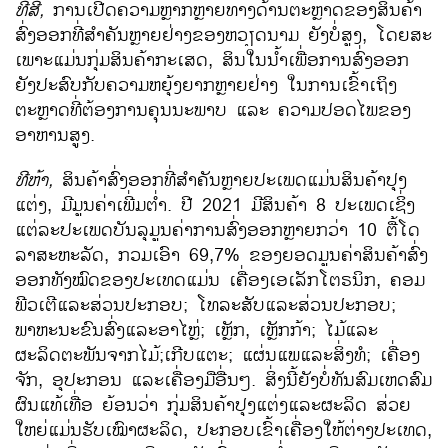
ທີ​ສີ່,
ການ​ເປີດ​ຄວາມ​ຫຼາກ​ຫຼາຍ​ທາງດ້ານ​ຕະຫຼາດຂອງ​ສິນຄ້າ​
ສົ່ງ​ອອກ​ທີ່ສຳຄັນຫຼາຍ​ຢ່າງ​ຂອງ​ຫວຽດນາມ ​ຍັງ​ບໍ່​ສູງ, ​ໂດຍ​ສະ​
ເພາະ​ແມ່ນ​ກຸ່ມ​ສິນຄ້າ​ກະ​ເສດ, ສິນ​ໃນ​ນ້ຳ​​ເພື່ອການ​ສົ່ງ​ອອກ​
ຍັງ​ປະສົບ​ກັບ​ຄວາມ​ຫຍຸ້ງຍາກ​ຫຼາຍ​ຢ່າງ ​ໃນ​ການ​ເຂົ້າ​ເຖິງ
ຕະຫຼາດ​ທີ່​ຕ້ອງການ​ຄຸນ​ນະພາ​ບ ແລະ ຄວາມ​ປອດ​ໄພ​ຂອງ​
ອາຫານ​ສູງ.
ທີ​ຫ້າ,
ສິນຄ້າ​ສົ່ງ​ອອກ​ທີ່ສຳຄັນ​ຫຼາຍ​ປະ​ເພດ​ແມ່ນສິນຄ້າ​ປຸງ​
ແຕ່ງ, ມີ​ມູນ​ຄ່າ​ເພີ່ມຕ່ຳ. ປີ 2021 ມີ​ສິນຄ້າ 8 ປະ​ເພດ​ເຊິ່ງ​
ແຕ່ລະ​ປະ​ເພດ​ບັນລຸ​ມູນ​ຄ່າ​ການ​ສົ່ງ​ອອກ​ຫຼາຍ​ກວ່າ 10 ຕື້ໂດ​
ລາ​ສະຫະລັດ, ກວມ​ເອົາ 69,7% ຂອງ​ຍອດ​ມູນ​ຄ່າ​ສິນຄ້າ​ສົ່ງ​
ອອກ​ທັງ​ໝົດຂອງ​ປະ​ເທດແມ່ນ​ ​ເຄື່ອງເອ​ເລັກ​ໂຕຣ​ນິກ, ຄອມ​
ພີ​ວ​ເຕີ​ແລະ​ສ່ວນ​ປະກອບ; ​ໂທລະສັບ​​ແລະ​ສ່ວນ​ປະກອບ;
ພາຫະ​ນະ​ຂົນ​ສົ່ງແລະອາໄຫຼ່; ​ເຫຼັກ, ​ເຫຼັກ​ກ້າ; ໄມ້ແລະ
ຜະລິດຕະພັນຈາກໄມ້;​ເກີ​ບ​ແຕະ; ​ແຜ່ນ​ແພ​ແລະ​ສິ່ງ​ທໍ; ​ເຄື່ອງ​
ຈັກ, ອຸປະກອນ ​ແລະ​ເຄື່ອງມື​ອື່ນໆ. ສິ່ງ​ນີ້ຍັງ​ບໍ່​ທັນ​ສົມ​ເຫດ​ສົມ​
ຜົນ​ແທ້​ເທື່ອ​ ຍ້ອນ​ວ່າ ກຸ່ມ​ສິນຄ້າ​ປຸງ​ແຕ່ງ​ແລະຜະລິດ ສ່ວຍ​
ໃຫຍ່​ແມ່ນ​ຮັບ​ເໝົາຜະລິດ, ປະກອບ​ເຂົ້າ​ເຄື່ອງ​ໃຫ້​ຕ່າງປະ​ເທດ,