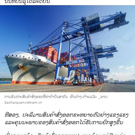
ນັ້ນທີ່ບັນລຸໄດ້ລະດັບ​ນີ້.
ການຂົນຖ່າຍສິນຄ້າສົ່ງອອກທີ່ທ່າກຳປັ່ນສາກົນ ເຕິນກ໋າງ-ກ້າຍແມັບ
_ພາບ:
baohaiquanvietnam.vn
ທີ​ສອງ, ປະ​ລິ​ມານ​ສິນຄ້າ​ສົ່ງ​ອອກຂະຫຍາຍຕົວຢ່າງ​ແຂງ​ແຮງ
​ແລະຄຸນ​ນະພາ​ບຂອງ​ສິນຄ້າສົ່ງ​ອອກ​ໄດ໊ຮັບ​ການຍົກ​ສູງຂຶ້ນ