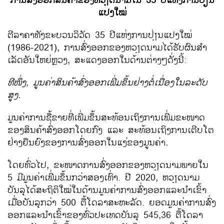
ການສົ່ງອອກສິນຄ້າຂອງ​ຫວຽດນາມ​ໃນ 35 ປີ​ແຫ່ງ​ການ​ປ່ຽນ​
ແປງ​ໃໝ່
ຕີ​ລາຄາ​ທັງ​ຂະ​ບວນວິວັດ 35 ປີ​ແຫ່​ງການ​ປ່ຽນ​ແປງ​ໃໝ່
(1986-2021), ການ​ສົ່ງ​ອອກ​ຂອງ​ຫວຽດນາມ​ໄດ້​ຮັບ​ຜົນສຳ​
ເລັດ​ອັນ​ໃຫຍ່​ຫຼວງ, ສະ​ແດງ​ອອກ​ໃນ​ດ້ານ​ຕ່າງໆ​ດັ່ງ​ນີ້:
ທີ​ໜຶ່ງ, ມູນ​ຄ່າ​ສິນຄ້າ​ສົ່ງ​ອອກ​ເພີ່ມ​ຂຶ້ນ​ຢ່າງ​ຕໍ່​ເນື່ອງ​ໃນ​ລະດັບ​
ສູງ.
​ມູນ​ຄ່າການ​ຊື້​ຂາຍທີ່​ເພີ່ມ​ຂຶ້ນ​ສະທ້ອນ​ເຖິງ​ການ​ເພີ່ມ​ຂະໜາດ​
ຂອງ​ສິນຄ້າ​ສົ່ງ​ອອກ​ໂດຍ​ກົງ ​ແລະ ສະທ້ອນ​ເຖິງ​ການ​ເຕີບ​ໂຕ​
ຢ່າງ​ຍືນ​ຍົງ​ຂອງ​ການ​ສົ່ງ​ອອກ​ໃນ​ແງ່​ຂອງ​ມູນ​ຄ່າ
.
​ໂດຍ​ທົ່ວ​ໄປ, ຂະໜາດ​ການ​ສົ່ງ​ອອກ​ຂອງ​ຫວຽດນາມພາຍ​ໃນ
5 ມີ​ມູນ​ຄ່າ​ເພີ່ມ​ຂຶ້ນກວ່າ​ສອງ​ເທົ່າ. ປີ 2020, ຫວຽດນາມ
ບັນລຸ​ໄດ້​ສະຖິຕິ​ໃໝ່​ໃນ​ດ້ານມູນ​ຄ່າ​ການ​ສົ່ງ​ອອກ​ແລະນຳ​ເຂົ້າ​
ເມື່ອ​ບັນລຸ​ກວ່າ 500 ຕື້​ໂດ​ລາ​ສະຫະລັດ. ຍອດ​ມູນ​ຄ່າ​ການ​ສົ່ງ​
ອອກ​ແລະ​ນຳ​ເຂົ້າ​ຂອງ​ທົ່ວ​ປະ​ເທດ​ບັນລຸ 545,36 ຕື້​ໂດ​ລາ​