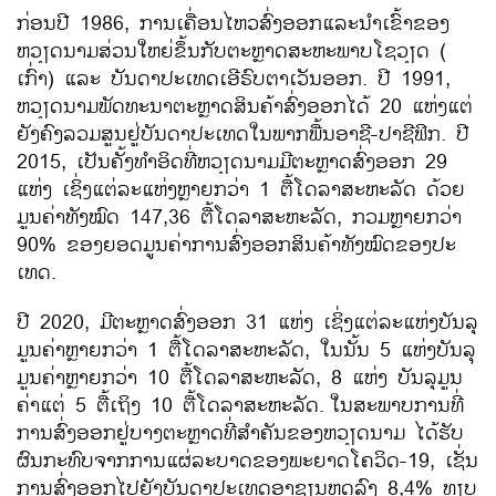
ກ່ອນ​ປີ 1986, ການ​ເຄື່ອນ​ໄຫວ​ສົ່ງ​ອອກ​ແລະ​ນຳ​ເຂົ້າຂອງ​
ຫວຽດນາມສ່ວນ​ໃຫຍ່​ຂຶ້ນ​ກັບ​ຕະຫຼາດ​ສະ​ຫະພາບ​ໂຊ​ວຽດ (​
ເກົ່າ) ​ແລະ ບັນດາ​ປະ​ເທດ​ເອີຣົບຕາ​ເວັນ​ອອກ. ປີ 1991,
ຫວຽດນາມ​ພັດທະນາ​ຕະຫຼາດ​ສິນຄ້າ​ສົ່ງ​ອອກ​ໄດ້ 20 ​ແຫ່ງ​ແຕ່​
ຍັງ​ຄົງ​ລວມສູນ​ຢູ່​ບັນດາ​ປະ​ເທດ​ໃນ​ພາກ​ພື້ນ​ອາຊີ-ປາຊີ​ຟິກ. ປີ
2015, ​ເປັນ​ຄັ້ງທຳອິດ​ທີ່​ຫວຽດນາມ​ມີຕະຫຼາດສົ່ງ​ອອກ 29 ​
ແຫ່ງ​ ເຊິ່ງ​ແຕ່​ລະ​ແຫ່ງ​ຫຼາຍ​ກວ່າ 1 ຕື້​ໂດ​ລາ​ສະຫະລັດ ດ້ວຍ​
ມູນ​ຄ່າທັງໝົດ 147,36 ຕື້​ໂດ​ລາ​ສະຫະລັດ, ກວມ​ຫຼາຍ​ກວ່າ
90% ຂອງຍອດ​ມູນ​ຄ່າ​ການ​ສົ່ງ​ອອກ​ສິນຄ້າ​ທັງ​ໝົດ​ຂອງ​ປະ​
ເທດ.
ປີ 2020, ມີ​ຕະຫຼາດ​ສົ່ງ​ອອກ 31 ​ແຫ່ງ​ ເຊິ່ງ​ແຕ່​ລະ​ແຫ່ງບັນລຸ
ມູນຄ່າຫຼາຍ​ກວ່າ 1 ຕື້​ໂດ​ລາ​ສະຫະລັດ, ​ໃນ​ນັ້ນ 5 ​ແຫ່ງ​ບັນລຸ​
ມູນ​ຄ່າ​ຫຼາຍ​ກວ່າ 10 ຕື້​ໂດ​ລາ​ສະຫະລັດ, 8 ​ແຫ່ງ ບັນລຸ​ມູນ​
ຄ່າ​ແຕ່ 5 ຕື້​​ເຖິງ 10 ຕື້​ໂດ​ລາ​ສະຫະລັດ.
​ໃນ​ສະພາບ​ການ​ທີ່​
ການ​ສົ່ງ​ອອກ​ຢູ່​ບາງ​ຕະຫຼາດ​​ທີ່​ສຳຄັນ​ຂອງ​ຫວຽດນາມ ​ໄດ້​ຮັບ​
ຜົນ​ກະທົບ​ຈາກການ​ແຜ່​ລະບາດຂອງ​ພະຍາດ​ໂຄ​ວິດ-19, ​ເຊັ່ນ
ການ​ສົ່ງ​ອອກ​ໄປ​ຍັງ​ບັນດາ​ປະ​ເທດ​ອາ​ຊຽນຫຼຸດລົງ 8,4% ທຽບ​