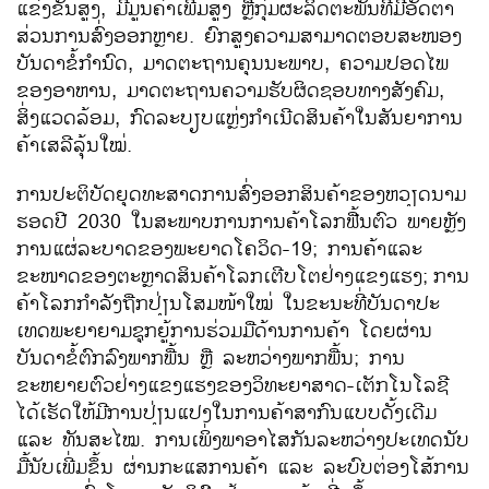
ແຂ່ງຂັນ​ສູງ, ມີ​ມູນ​ຄ່າ​ເພີ່ມ​ສູງ ຫຼື​ກຸ່ມ​ຜະລິດ​ຕະພັນ​ທີ່​ມີ​ອັດຕາ​
ສ່ວນ​ການ​ສົ່ງ​ອອກ​ຫຼາຍ. ຍົກ​ສູງ​ຄວາມ​ສາມາດ​ຕອບ​ສະໜອງ​
ບັນດາຂໍ້ກຳນົດ, ມາດຕະຖານ​ຄຸນ​ນະພາ​ບ, ຄວາມ​ປອດ​ໄພ
ຂອງ​ອາ​ຫານ​, ມາດຕະຖານ​ຄວາມ​ຮັບຜິດຊອບ​ທາງ​ສັງຄົມ,
ສິ່ງ​ແວດ​ລ້ອມ, ກົດລະບຽບ​​ແຫຼ່ງກຳເນີ​ດສິນຄ້າ​ໃນ​ສັນຍາການ​
ຄ້າ​ເສລີ​ລຸ້ນ​ໃໝ່.
ການ​ປະຕິບັດ​ຍຸດ​ທະ​ສາດການ​ສົ່ງ​ອອກ​ສິນຄ້າຂອງ​ຫວຽດນາມ​
ຮອດ​ປີ 2030 ​ໃນ​ສະພາບ​ການ​ການ​ຄ້າ​ໂລກຟື້ນຕົວ​ ພາຍຫຼັງ
ການ​ແຜ່​ລະບາດ​ຂອງພະຍາດ​ໂຄ​ວິດ-19; ການ​ຄ້າ​ແລະ​
ຂະໜາດ​ຂອງ​ຕະຫຼາດສິນຄ້າ​ໂລກ​ເຕີບ​ໂຕ​ຢ່າງ​ແຂງ​ແຮງ;
ການ​
ຄ້າ​ໂລກກຳລັງ​ຖືກ​ປ່ຽນ​ໂສມ​ໜ້າ​ໃໝ່​ ໃນ​ຂະນະ​ທີ່​ບັນດາ​ປະ​
ເທດ​ພະຍາຍາມ​ຊຸກຍູ້​ການ​ຮ່ວມ​ມື​ດ້ານ​ການ​ຄ້າ ​ໂດຍ​ຜ່ານ​
ບັນດາ​ຂໍ້​ຕົກລົງ​ພາກ​ພື້ນ ຫຼື ລະຫວ່າງ​ພາກ​ພື້ນ; ການ​
ຂະຫຍາຍຕົວ​ຢ່າງ​ແຂງ​ແຮງ​ຂອງ​ວິທະຍາສາດ-​ເຕັກ​ໂນ​ໂລ​ຊີ ​
ໄດ້​ເຮັດ​ໃຫ້​ມີ​ການ​ປ່ຽນ​ແປງ​ໃນ​ການ​ຄ້າສາ​ກົນ​ແບບ​ດັ້ງ​ເດີມ
ແລະ ທັນ​ສະ​ໄໝ. ການ​ເພິ່ງ​ພາ​ອາ​ໄສ​ກັນ​ລະຫວ່າງ​ປະ​ເທດນັບ​
ມື້​ນັບ​ເພີ່ມ​ຂຶ້ນ ຜ່ານ​ກະ​ແສ​ການ​ຄ້າ ​ແລະ ລະບົບ​ຕ່ອງ​ໂສ້​ການ​