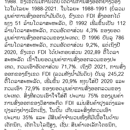
1988. ຂົງ​ເຂດ​ນີ້ມີ​ການ​ເຕີບ​ໂຕ​ດ້ານ​ການ​ສົ່ງ​ອອກ​ຢ່າງ​ວ່ອງ​
ໄວ​ໃນ​ໄລ​ຍະ 1988-2021. ​ໃນ​ໄລຍະ 1988-1991 (ບໍ່​ລວມ
ມູນ​ຄ່າ​ການ​ສົ່ງອອກນ້ຳມັນດິບ), ຂົງ​ເຂດ FDI ​ສົ່ງ​ອອກໄດ້​
ພຽງ 51 ລ້ານ​ໂດ​ລາ​ສະຫະລັດ, ປີ 1992 ​ເພີ່ມ​ຂຶ້ນ​ເປັນ 112
ລ້ານ​ໂດ​ລາ​ສະຫະລັດ, ກວມ​ອັດຕາ​ສ່ວນ 4,3% ຂອງ​ຍອດ​
ມູນ​ຄ່າ​ການ​ສົ່ງ​ອອກ​ລວມຂອງ​​ປະ​ເທດ; ປີ 1996 ບັນລຸ 786
ລ້ານ​ໂດ​ລາ​ສະຫະລັດ, ກວມ​ອັດຕາ​ສ່ວນ 9,2%, ​ແຕ່​ເຖິງ​ປີ
2020, ຂົງ​ເຂດ FDI ​ໄດ້​ປະກອບສ່ວນ 202,89 ຕື້​ໂດ​ລາ​
ສະຫະລັດ​ ເຂົ້າໃນຍອດ​ມູນ​ຄ່າ​ການ​ສົ່ງ​ອອກ​ລວມຂອງ​​ປະ​
ເທດ, ກວ​ມ​ເອົາອັດຕາ​ສ່ວນ 71,7%. ​ເຖິງ​ປີ 2021, ການ​ສົ່ງ​
ອອກ​ຂອງ​ຂົງ​ເຂດ FDI (ລວມທັງນ້ຳມັນດິບ) ບັນລຸ 245,22
ຕື້​ໂດ​ລາ​ສະຫະລັດ, ​ເພີ່ມຂຶ້ນ 20,9% ທຽບ​ໃສ່​ປີ 2020 ​ແລະ​
ກວມ​ເອົາ 72,9% ຂອງຍອດ​ມູນ​ຄ່າ​ການ​ສົ່ງ​ອອກ​ລວມຂອງ​​
ປະ​ເທດ. ສິ່ງ​ທີ່​ຄວນ​ເອົາ​ໃຈ​ໃສ່​ຄື ປະມານ 75% ຂອງ​ມູນ​ຄ່າ​
ການ​ສົ່ງ​ອອກ​ຂອງ​ວິ​ສາ​ຫະກິດ FDI ​ແມ່ນ​ສິນຄ້າ​ປຸງ​ແຕ່ງ​ແລະ​
ປຸງ​ແຕ່ງຢ່າງ​ເລິກ​ເຊິ່ງ, ​ໃນ​ນັ້ນ ​ເກີບ​ແລະ​ສິ່ງ​ທໍ​ກວມ​ເອົາ​
ປະມານ 35% ແລະ​ ມີ​ສິນ​ຄ້າ​ຈໍາ​ນວນ​ໜຶ່ງ​ທີ່​ມີ​ເນື້ອ​ໃນ​ດ້ານ​
ເຕັກນິກ​, ເຕັກ​ໂນ​ໂລ​ຊີ​ສູງ​, ​ເຊັ່ນ:
ສິນຄ້າເອເລັກໂຕຣນິກ,