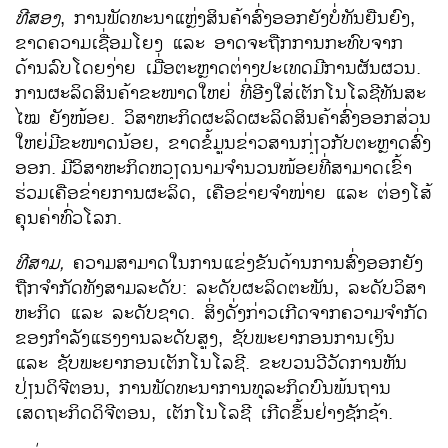
ທີ​ສອງ
, ການ​ພັດທະນາ​ແຫຼ່ງສິນຄ້າ​ສົ່ງ​ອອກຍັງ​ບໍ່​ທັນ​ຍືນ​ຍົງ,
ຂາດ​ຄວາມ​ເຊື່ອມ​ໂຍງ ​ແລະ ອາດ​ຈະຖືກ​ການກະທົບຈາກ​
ດ້ານ​ລົບ​ໂດຍ​ງ່າ​ຍ ​ເມື່ອ​ຕະຫຼາດ​ຕ່າງປະ​ເທດ​ມີການ​ຜັນ​ຜວນ.
ການ​ຜະລິດ​ສິນຄ້າ​ຂະໜາດ​ໃຫຍ່ ​ທີ່​ອີງ​ໃສ່​ເຕັກ​ໂນ​ໂລ​ຊີ​ທັນ​ສະ​
ໄໝ ຍັງ​ໜ້ອຍ. ວິ​ສາ​ຫະກິດ​ຜະລິດຜະລິດ​ສິນຄ້າ​ສົ່ງ​ອອກ​ສ່ວນ​​
ໃຫຍ່​ມີ​ຂະໜາດ​ນ້ອຍ, ຂາດ​ຂໍ້​ມູນ​ຂ່າວສານ​ກ່ຽວ​ກັບ​ຕະຫຼາດ​ສົ່ງ​
ອອກ.
ມີ​ວິ​ສາ​ຫະ​ກິດ​ຫວຽດ​ນາມຈຳ​ນວນ​ໜ້ອຍ​ທີ່​ສາ​ມາດ​ເຂົ້າ​
ຮ່ວມ​ເຄືອ​ຂ່າຍ​ການ​ຜະ​ລິດ, ເຄືອ​ຂ່າຍ​ຈຳ​ໜ່າຍ ແລະ ຕ່ອງ​ໂສ້​
ຄຸນ​ຄ່າ​ທົ່ວ​ໂລກ.
ທີ​ສາມ,
ຄວາ​ມສາມາດ​ໃນ​ການແຂ່ງຂັນ​ດ້ານ​ການ​ສົ່ງ​ອອກຍັງ​
ຖືກ​ຈຳກັດທັງ​ສາມ​ລະ​ດັບ​: ລະດັບ​ຜະລິດ​ຕະພັນ, ລະດັບ​ວິ​ສາ​
ຫະກິດ ​ແລະ ລະດັບ​ຊາດ. ສິ່ງ​ດັ່ງກ່າວ​ເກີດຈາກ​ຄວາມຈຳກັດ
ຂອງ​ກຳລັງ​ແຮງ​ງານ​ລະດັບ​ສູງ, ຊັບ​ພະ​ຍາ​ກອນ​ການ​ເງິນ​
ແລະ ​ຊັບ​ພະ​ຍາ​ກອນ​ເຕັກ​ໂນ​ໂລ​ຊີ​. ຂະ​ບວນວີ​ວັດ​ການ​ຫັນ
ປ່ຽນ​ດິຈີ​ຕອນ, ການ​ພັດທະນາ​ການ​ທຸລະ​ກິດ​ບົນ​ພ້ນຖານ​
ເສດຖະກິດ​ດິຈີ​ຕອນ, ​ເຕັກ​ໂນ​ໂລຊີ ​ເກີດ​ຂຶ້ນ​ຢ່າງ​ຊັກ​ຊ້າ.