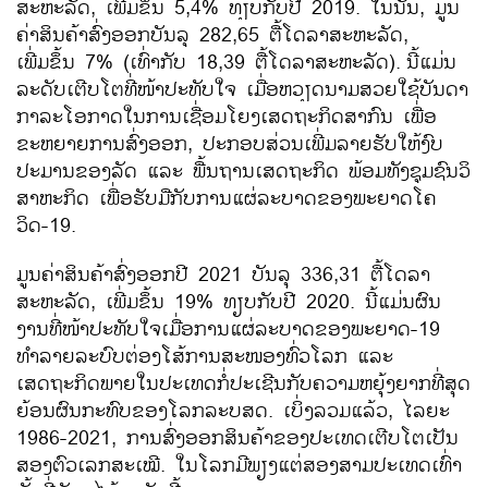
ສະຫະລັດ, ​ເພີ່ມຂຶ້ນ 5,4% ທຽບ​ກັບ​ປີ 2019. ​ໃນ​ນັ້ນ, ມູນ​
ຄ່າ​ສິນຄ້າ​ສົ່ງ​ອອກ​ບັນລຸ 282,65 ຕື້​ໂດ​ລາ​ສະຫະລັດ, ​
ເພີ່ມຂຶ້ນ 7% (ເທົ່າ​ກັບ 18,39 ຕື້​ໂດ​ລາ​ສະຫະລັດ).
ນີ້​ແມ່ນ​
ລະດັບ​ເຕີບ​ໂຕ​ທີ່​ໜ້າ​ປະ​ທັບ​ໃຈ ​ເມື່ອ​ຫວຽດນາມສວຍ​ໃຊ້​ບັນດາ​
ກາລະ​ໂອກາດ​ໃນ​ການ​ເຊື່ອມ​ໂຍງ​ເສດຖະກິດ​ສາກົນ ​ເພື່ອ​
ຂະຫຍາຍ​ການ​ສົ່ງ​ອອກ, ປະກອບ​ສ່ວນເພີ່ມ​ລາຍ​ຮັບ​ໃຫ້ງົບ​
ປະມານ​ຂອງ​ລັດ ​ແລະ ພື້ນຖານ​ເສດຖະກິດ ພ້ອມ​ທັງ​ຊຸມ​ຊົນ​ວິ​
ສາ​ຫະກິດ ​ເພື່ອ​ຮັບ​ມື​ກັບການ​ແຜ່​ລະບາດ​ຂອງພະຍາດ​ໂຄ​
ວິດ-19.
ມູນ​ຄ່າ​ສິນຄ້າ​ສົ່ງ​ອອກປີ 2021 ບັນ​ລຸ 336,31 ຕື້​ໂດ​ລາ​
ສະຫະລັດ, ​ເພີ່ມ​ຂຶ້ນ 19% ທຽບ​ກັບ​ປີ 2020. ນີ້​ແມ່ນຜົນ
ງານ​ທີ່​ໜ້າ​ປະ​ທັບ​ໃຈ​ເມື່ອການ​ແຜ່​ລະບາດຂອງ​ພະຍາດ-19
ທຳ​ລາຍລະບົບ​ຕ່ອງ​ໂສ້​ການ​ສະໜອງ​ທົ່ວ​ໂລກ ​ແລະ ​
ເສດຖະກິດ​ພາຍ​ໃນ​ປະ​ເທດ​ກໍ່​ປະ​ເຊີນ​ກັບ​ຄວາມ​ຫຍຸ້ງຍາກ​ທີ່​ສຸດ
ຍ້ອນ​ຜົນ​ກະທົບ​ຂອງ​ໂລກລະບສດ. ​ເບິ່ງ​ລວມ​ແລ້ວ, ​ໄລຍະ
1986-2021, ການສົ່ງອອກສິນຄ້າຂອງ​ປະ​ເທດ​ເຕີບ​​ໂຕ​ເປັນ​
ສອງ​ຕົວ​ເລກ​ສະ​ເໝີ.
ໃນ​ໂລກມີພຽງແຕ່ສອງສາມປະເທດ​ເທົ່າ