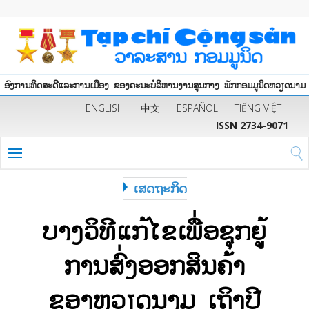
ອົງການທິດສະດີແລະການເມືອງ ຂອງຄະນະບໍລິຫານງານສູນກາງ ພັກກອມມູນິດຫວຽດນາມ
ENGLISH
中文
ESPAÑOL
TIẾNG VIỆT
ISSN 2734-9071
ເສດຖະກິດ
ບາງ​ວິທີ​ແກ້​ໄຂ​ເພື່ອ​ຊຸກຍູ້​
ການ​ສົ່ງ​ອອກ​ສິນຄ້າ​
ຂອງ​ຫວຽດນາມ ​​ເຖິງ​ປີ