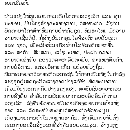
ອອກ​ສິນຄ້າ.
ປ່ຽນ​ແປງ​ໃໝ່ຮູບ​ແບບການ​ເຕີບ​ໂຕຕາມ​ລວງ​ເລິກ ​ແລະ ຄຸນ​
ນະພາ​ບ, ປັບ​ໂຄງສ້າງ​ຂະ​ແໜງ​ການ, ວິ​ສາ​ຫະກິດ. ລົງທຶນ​
ພັດທະນາ​ໂຄງ​ສ້າງ​ພື້ນຖານ​ຢ່າງ​ຄົບ​ຊຸດ, ທັນ​ສະ​ໄໝ, ມີ​ຄວາມ​
ສາມາດ​ເຊື່ອ​ຕໍ່​ດີ. ກໍ່ສ້າງ​ບັນດາ​ສູນ​ໂລ​ຈິ​ສະຕິ​ກ​ລະດັບເຂດ ​
ແລະ ຊາດ, ​ເພື່ອ​ເຂົ້າ​ຮ່ວມ​ເຄືອ​ຂ່າຍ​ໂລ​ຈິ​ສະຕິ​ກພາກ​ພື້ນ ​
ແລະ ​ສາກົນ. ສືບສວນ, ​ແບ່ງ​ປະ​ເພດ, ປະ​ເມີນ​ຄວາມ​
ສາມາດ​ແຂ່ງ​ຂັນ ​ຂອງ​ແຕ່ລະ​ຜະລິດ​ຕະພັນ, ຂະ​ແໜງ​ສິນຄ້າ,
ການ​ບໍລິການ, ​ແຕ່​ລະວິ​ສາ​ຫະກິດ ​ແຕ່ລະ​ທ້ອງ​ຖິ່ນ.
ພັດທະນາພາກ​ວິ​ສາ​ຫະ​ກິດ​​ເອ​ກະ​ຊົນ​ໃຫ້​ກາຍ​ເປັນ​ໜຶ່ງ​ໃນ​ກຳ​ລັງ​
ແຮງ​ຊຸກ​ຍູ້​ເສດ​ຖະ​ກິດ​ແຫ່ງ​ຊາດ​ຢ່າງ​ແທ້​ຈິງ.
ພັດທະນາ​ການ​
ເຊື່ອມ​ໂຍງ​ເສດຖະກິດ​ຢ່າງ​ແຂງ​ແຮງ, ສະ​ສົມ​ຊັບ​ພະ​ຍາ​ກອນ​
ການ​ລົງ​ທຶນ​ ສໍາ​ລັບ​ການ​ພັດ​ທະ​ນາ​ການ​ຜະ​ລິດ​ສິນ​ຄ້າຕາມ​
ລວງ​​ເລິກ. ລົງທຶນ​ພັດທະນາ​ບັນດາ​ເຄື່ອງໝາຍ​ການ​ຄ້າ​ແຫ່ງ​
ຊາດ ​ແລະ ລັດ​ສະໜັບສະໜູນ​ວິ​ສາ​ຫະກິດຈົດທະບຽນ
ເຄື່ອງໝາຍການຄ້າໃນຕະຫຼາດສາກົນ. ສົ່ງ​ເສິມ​ການຈັດ​ຕັ້ງ​
ເຂດການ​ຜະລິດ​ສົ່ງ​ອອກ​ທີ່​ສຳຄັນ​​ແບບ​ລວມສູນ, ສ້າງ​ແຫຼ່ງ