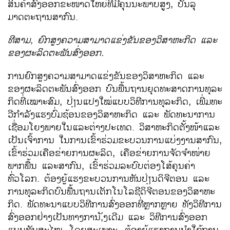
ສິນຄ້າ​ສົ່ງ​ອອກ​ຂະໜາດ​ໃຫຍ່​ທີ່​ມີ​ຄຸນ​ນະພາ​ບສູງ, ບັນລຸ​
ມາດຕະຖານ​ສາກົນ.
ທີ​ສາມ, ຍົກ​ສູງ​ຄວາມ​ສາມາດ​ແຂ່ງ​ຂັນຂອງ​ວິ​ສາ​ຫະກິດ ​ແລະ
ຂອງ​ຜະລິດ​ຕະພັນ​ສົ່ງ​ອອກ.
ການຍົກ​ສູງ​ຄວາມ​ສາມາດ​ແຂ່ງ​ຂັນຂອງ​ວິ​ສາ​ຫະກິດ ​ແລະ
ຂອງ​ຜະລິດ​ຕະພັນ​ສົ່ງ​ອອກ ບົນ​ພື້ນຖານ​ຍຸດ​ທະ​ສາດການ​ທຸລະ​
ກິດ​ທີ່​ເໝາະ​ສົມ
, ປ່ຽນ​ແປງ​ໃໝ່​ແບບ​ວິທີ​ການ​ທຸລະ​ກິດ, ​ເພີ່ມ​ທະ
ວີ​ກຳລັງ​ແຮງ​ບົ່ມຊ້ອນ​ຂອງ​ວິ​ສາ​ຫະກິດ ​ແລະ ພັດທະນາ​ການ​
ເຊື່ອມ​ໂຍງພາຍ​ໃນ​ແລະ​ຕ່າງປະ​ເທດ. ວິ​ສາ​ຫະກິດ​ຕັ້ງໜ້າ​ແລະ​
ເປັນ​ເຈົ້າ​ການ ​ໃນ​ການ​ເຂົ້າຮ່ວມ​ຂະ​ບວນການແບ່ງ​ງານ​ສາກົນ,
​ເຂົ້າ​ຮ່ວມ​ເຄືອ​ຂ່າຍ​ການ​ຜະລິດ, ​ເຄືອ​ຂ່າຍ​ການຈັດຈຳໜ່າຍ​
ພາກ​ພື້ນ ແລະ​ສາ​ກົນ​, ​ເຂົ້າ​ຮ່ວມລະບົບຕ່ອງໂສ້ຄຸນຄ່າ
ທົ່ວໂລກ. ຕ້ອງ​ຍູ້​ແຮງ​ຂະ​ບວນການ​ຫັນປ່ຽນດິຈີ​ຕອນ ​ແລະ
ການ​ທຸລະ​ກິດ​ບົນ​ພື້ນຖານ​ເຕັກ​ໂນ​ໂລ​ຊີ​ດິຈີ​ຕອນ​ຂອງ​ວິ​ສາ​ຫະ
ກິດ. ພັດທະນາ​ແບບ​ວິທີ​ການ​ສົ່ງ​ອອກ​ທີ່​ຫຼາກຫຼາຍ ທັງວິທີການ
ສົ່ງອອກຢ່າງ​ເປັນ​ທາງ​ການ,ັງ​ເດີມ ​ແລະ ວິທີການສົ່ງອອກ​
ແບບ​ທັນ​ສະ​ໄໝ. ​ໂດຍ​ສະ​ເພາະ, ຕ້ອງ​ຍູ້​ແຮງການນຳ​ໃຊ້​ການ​