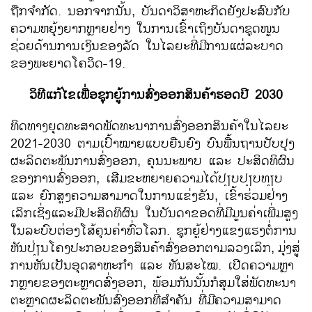
ຖືກ​ຈຳກັດ. ນອກຈາກ​ນັ້ນ, ບັນດາ​ວິ​ສາ​ຫະກິດ​ຍັງ​ປະສົບ​ກັບ​
ຄວາມ​ຫຍຸ້ງຍາກ​ຫຼາຍ​ຢ່າງ ​ໃນ​ການ​ເຂົ້າ​ເຖິງ​ບັນດາ​ຊຸດ​ໜູນ​
ຊ່ວຍ​ດ້ານ​ການ​ເງິນ​​ຂອງ​ລັດ​ ໃນ​ໄລຍະ​ທີ່ມີການ​ແຜ່​ລະບາດ​
ຂອງພະຍາດ​ໂຄ​ວິດ-19.
ວິທີ​ແກ້​ໄຂ​ເພື່ອ​ຊຸກຍູ້​ການ​ສົ່ງ​ອອກ​ສິນຄ້າ​ຮອດ​ປີ 2030
ທິດທາງ​ຍຸດ​ທະສາດພັດທະນາ​ການ​ສົ່ງ​ອອກ​ສິນຄ້າ​ໃນ​ໄລຍະ
2021-2030 ຕາມ​ເປົ້າ​ໝາຍ​ແບບ​ຍືນ​ຍົງ ບົນ​ພື້ນຖານ​ປັບປຸງ​
ຜະລິດ​ຕະພັນ​ການ​ສົ່ງ​ອອກ, ຄຸນ​ນະພາ​ບ ​ແລະ ປະສິດທິ​ຜົນ
ຂອງ​ການ​ສົ່ງ​ອອກ, ​ເສີມ​ຂະຫຍາຍຄວາມໄດ້ປຽບປຽບທຽບ
ແລະ ຍົກ​ສູງ​ຄວາມ​ສາມາດໃນການແຂ່ງຂັນ, ​ເຂົ້າ​ຮ່ວມ​ຢ່າງ​
ເລິກ​ເຊິ່ງ​ແລະ​ມີ​ປະສິດທິ​ຜົນ ​ໃນ​ບັນດາ​ຂອດ​ທີ່​ມີ​ມູນ​ຄ່າ​ເພີ່ມ​ສູງ
​ໃນລະບົບ​ຕ່ອງ​ໂສ້​ຄຸນຄ່າ​ທົ່ວ​ໂລກ. ຊຸກຍູ້​ຢ່າງ​ແຂງ​ແຮງ​ຕໍ່​ການ
ຫັນປ່ຽນ​ໂຄງ​ປະກອບ​ຂອງສິນຄ້າ​ສົ່ງ​ອອກຕາມ​ລວງ​ເລິກ,
ມຸ່ງ​ສູ່​
ການ​ຫັນເປັນອຸດ​ສາຫະກຳ ​​ແລະ ທັນ​ສະ​ໄໝ. ​ເປີດຄວາມຫຼາ
ກຫຼາຍຂອງຕະຫຼາດສົ່ງອອກ, ພ້ອມ​ກັນ​ນັ້ນກໍ​ສຸມ​ໃສ່​ພັດທະນາ​
ຕະຫຼາດ​ຜະ​ລິດ​ຕະ​ພັນ​ສົ່ງ​ອອກ​ທີ່​ສຳ​ຄັນ ​ທີ່​ມີ​ຄວາມ​ສາ​ມາດ​