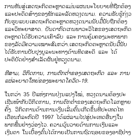
ການ​ຫັນ​ສູ່​ເສ​ດຖະກິດ​ຕະຫຼາດ​ແມ່ນ​ແຜນ​ນະ​ໂຍບາຍ​ທີ່​ຖືກຕ້ອງ
​ແລະ​ປະດິດ​ສ້າງ​ຂອງ​ພັກ​ແລະ​ລັດ​ຫວຽດນາມ. ຄວາມ​ຮັບ​ຮູ້​ກ່ຽວ​
ກັບ​ຮູບ​ແບບ​ເສດຖະກິດ​ຕະຫຼາດ​ຫວຽດນາມ​ນັບ​ມື້​ນັບຖື​ກຕ້ອງ​
ແລະ​ວິທະຍາສາດ. ບັນດາ​ກົດ​ເກນພາວະ​ວິ​ໄສ​ຂອງ​​ເສດຖະກິດ​
ຕະຫຼາດ​ໄດ້​ຮັບ​ຄວາມ​ເຄົາລົບ ​ແລະ
ການຄຸ້ມຄອງມະຫາພາກ
ຂອງລັດມີ​ຄວາມເໝາະສົມກວ່າ.​ເສດຖະກິດ​ຕະຫຼາດ​ນັບ​ມື້​ນັບ​
ໄດ້​ຮັບ​ການ​ປັບປຸງ​ບູລະນະ​ທາງ​ດ້ານ​ທິດ​ສະ​ດິ ​ແລະ ​ໄດ້​
ປະຕິບັດ​ຢ່າງ​ສຳ​ເລັດ​ຜົນ​ຢູ່​ຫວຽດນາມ.
ທີ​ສາມ, ວິ​ກິດ​ການ, ​ການຕົກ
ຕ່ຳຂອງເສດຖະກິດ ​ແລະ ການ​
ແຜ່​ລະບາດ​ໃຫຍ່​ຂອງ​ພະຍາດ​ໂຄ​ວິດ-19.
​ໃນ​ກວ່າ 35 ປີ​ແຫ່ງ​ການ​ປ່ຽນ​ແປງ​ໃໝ່, ຫວຽດນາມຕ້ອງ​ປະ​
ເຊີນໜ້າ​ກັບວິ​ກິດ​ການ, ​ການຕົກຕ່ຳຂອງເສດຖະກິດ​ໂລກ​ຫຼາຍ​
ຄັ້ງ. ວິ​ກິດ​ການ​ດ້ານ​ການ​ເງິນ​ເລີ່​ມຕົ້ນ​ເກີດ​ຂຶ້ນ​ທີ່​ປະ​ເທດ​ໄທ​
ເດືອນ​ກໍລະກົດ​ປີ 1997 ​ໄດ້ແຜ່​ລາມ​ໄປ​ສູ່​ປະ​ເທດ​ອື່ນໆ​ໃນ​
ພາກ​ພື້ນ​ຢ່າງ​ວ່ອງ​ໄວ.
ຄວາມ​ວຸ້ນວາຍ​ດ້ານ​ການ​ເງິນ​ແລະ​
ເງິນຕາ ​ໃນ​ເບື້ອງ​ຕົ້ນ​ໄດ້​ກາຍ​ເປັນ​ການ​ຖົດ​ຖອຍ​ຂອງ​ອາຊີ​ຢ່າງ​