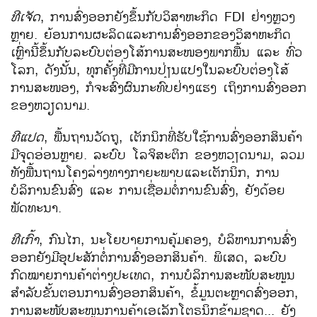
ທີ​ເຈັດ
, ການ​ສົ່ງ​ອອກ​ຍັງ​ຂຶ້ນ​ກັບ​ວິ​ສາ​ຫະ​ກິດ FDI ຢ່າງ​ຫຼວງ​
ຫຼາຍ. ຍ້ອນ​ການ​ຜະລິດ​​ແລະ​ການ​ສົ່ງ​ອອກຂອງວິ​ສາ​ຫະກິດ​
ເຫຼົ່າ​ນີ້ຂຶ້ນ​ກັບລະບົບ​ຕ່ອງ​ໂສ້​ການ​ສະໜອງ​ພາກ​ພື້ນ ​ແລະ ທົ່ວ​
ໂລກ, ດັງ​ນັ້ນ, ທຸກ​ຄັ້ງ​ທີ່​ມີ​ການ​ປ່ຽນ​ແປງ​ໃນ​ລະບົບ​ຕ່ອງ​ໂສ້​
ການ​ສະ​ໜອງ, ກໍ​ຈະ​ສົ່ງຜົນ​ກະ​ທົບ​ຢ່າງ​ແຮງ ​ເຖິງການ​ສົ່ງ​ອອກ​
ຂອງ​ຫວຽດ​ນາມ.
ທີ​ແປດ
, ພື້ນຖານ​ວັດຖຸ, ​ເຕັກນິກທີ່​ຮັບ​ໃຊ້ການ​ສົ່ງ​ອອກ​ສິນຄ້າ
ມີຈຸດອ່ອນຫຼາຍ. ລະບົບ ​ໂລ​ຈິ​ສະຕິ​ກ ຂອງ​ຫວຽດນາມ, ລວມ
ທັງພື້ນຖານໂຄງລ່າງທາງກາຍະພາບ​ແລະ​ເຕັກນິກ, ການ
ບໍລິການຂົນສົ່ງ ແລະ ການເຊື່ອມຕໍ່ການຂົນສົ່ງ, ຍັງດ້ອຍ
ພັດທະນາ.
ທີ​ເກົ້າ
, ກົນ​ໄກ, ນະ​​ໂຍບາຍ​ການ​ຄຸ້ມ​ຄອງ, ບໍລິຫານ​ການ​ສົ່ງ​
ອອກຍັງມີ​ອຸປະສັກ​ຕໍ່ການ​ສົ່ງ​ອອກ​ສິນຄ້າ. ​ພິ​ເສດ, ລະບົບ​
ກົດໝາຍການຄ້າຕ່າງປະເທດ, ການ​ບໍລິການ​ສະໜັບສະໜູ​ນ
ສໍາລັບຂັ້ນຕອນການສົ່ງອອກສິນຄ້າ, ຂໍ້ມູນຕະຫຼາດສົ່ງອອກ,
ການ​ສະໜັບສະໜູນ​ການ​ຄ້າ​ເອ​ເລັກ​ໂຕຣນິກຂ້າມ​ຊາດ... ຍັງ​