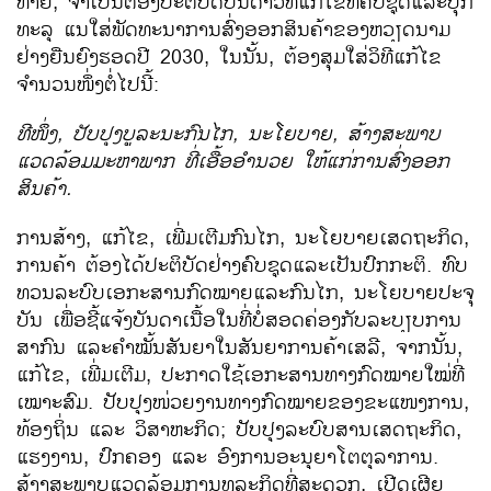
ທາຍ, ຈຳ​ເປັນ​ຕ້ອງປະຕິບັດ​ບັນດາ​ວິທີ​ແກ້​ໄຂ​ທີ່​ຄົບ​ຊຸດ​ແລະ​ບຸກ
ທະລຸ ​ແນ​ໃສ່​ພັດທະນາການ​ສົ່ງ​ອອກ​ສິນຄ້າຂອງ​ຫວຽດນາມ​
ຢ່າງ​ຍືນ​ຍົງ​ຮອດ​ປີ 2030, ​ໃນ​ນັ້ນ, ຕ້ອງ​ສຸມ​ໃສ່​ວິທີ​ແກ້​ໄຂ
ຈຳນວນ​ໜຶ່ງ​ຕໍ່​ໄປ​ນີ້:
ທີ​ໜຶ່ງ, ປັບປຸງ​ບູລະນະ​ກົນ​ໄກ, ນະ​ໂຍບາຍ, ສ້າງ​ສະພາບ​
ແວດ​ລ້ອມມະຫາພາກ ​ທີ່​ເອື້ອ
ອຳນວຍ ​ໃຫ້​ແກ່​ການ​ສົ່ງ​ອອກ​
ສິນຄ້າ.
ການສ້າງ, ​ແກ້​ໄຂ, ​ເພີ່ມ​ເຕີມ​ກົນ​ໄກ, ນະ​ໂຍບາຍ​ເສດຖະກິດ,
ການ​ຄ້າ ຕ້ອງ​ໄດ້​ປະຕິບັດ​ຢ່າງ​ຄົບ​ຊຸດ​ແລະ​ເປັນ​ປົກກະຕິ. ທົບ​
ທວນ​ລະບົບ​ເອກະສານ​ກົດໝາຍ​ແລະ​ກົນ​ໄກ, ນະ​ໂຍບາຍປະຈຸ​
ບັນ​ ເພື່ອ​ຊີ້​ແຈ້ງ​ບັນດາ​ເນື້ອ​ໃນ​ທີ່ບໍ່​ສອດຄ່ອງ​ກັບ​ລະ​ບຽບ​ການ​
ສາ​ກົນ ແລະ​ຄຳ​ໝັ້ນ​ສັນ​ຍາ​ໃນສັນຍາ​ການ​ຄ້າ​ເສລີ, ຈາກ​ນັ້ນ, ​
ແກ້​ໄຂ, ​ເພີ່ມ​ເຕີມ, ປະກາດ​​ໃຊ້​ເອກະສານ​ທາງ​ກົດໝາຍ​ໃໝ່ທີ່​​
ເໝາະສົ​ມ. ປັບປຸງໜ່ວຍ​ງານທາງກົດໝາຍຂອງ​ຂະ​ແໜງ​ການ,
ທ້ອງຖິ່ນ ​ແລະ ​ວິ​ສາ​ຫະກິດ; ປັບປຸງ​ລະບົບ​ສານ​ເສດຖະກິດ, ​
ແຮງງານ, ປົກຄອງ ​ແລະ ອົງການ​ອະນຸຍາ​ໂຕ​ຕຸລາການ.
ສ້າງ​ສະພາບ​ແວດ​ລ້ອມ​ການ​ທຸລະ​ກິດທີ່ສະດວກ, ເປີດ​ເຜີຍ