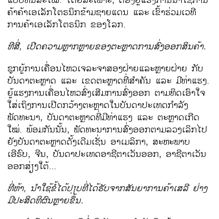
ຄ້າຄ້າ​ເອ​ເລັກ​ໂຕຣນິກຂ້າມ​ຊາຍ​ແດນ ​ແລະ
ເຂົ້າຮ່ວມເວທີ
ການຄ້າ​ເອເລັກໂຕຣນິກ ຂອງໂລກ.
ທີ​ສີ່, ​ເປີດ​ຄວາມ​ຫຼາກ​ຫຼາຍ​ຂອງຕະຫຼາດ
ການ​ສົ່ງ​ອອກ​ສິນຄ້າ.
ຊຸກຍູ້​ການ​ເຄື່ອນ​ໄຫວ​ເຈລະຈາ​ສອງ​ຝ່າຍ​ແລະຫຼາຍ​ຝ່າຍ ​ກັບ​
ບັນດາ​ຕະຫຼາດ ​ແລະ ​ເຂດຕະຫຼາດ​ທີ່​ສຳຄັນ ​ແລະ ມີ​ທ່າ​ແຮງ.
ຍູ້​ແຮງ​ການ​ເຄື່ອນ​ໄຫວ​ສົ່ງ​ເສີມ​ການ​ສົ່ງ​ອອກ ຕາມ​ທິດ​ເອົາ​ໃຈ​
ໃສ່​​ເຖິງການ​ເປີດ​ກວ້າງ​ຕະຫຼາດ​ໃນ​ບັນດາ​ປະ​ເທດກຳລັງ​
ພັດທະນາ, ບັນດາ​ຕະຫຼາດ​ທີ່​ມີ​ທ່າ​ແຮງ ​ແລະ ຕະຫຼາດ​ເກີດ​
ໃໝ່. ພ້ອມ​ກັນ​ນັ້ນ, ພັດທະນາ​ການ​ສົ່ງ​ອອກ​ຕາມ​ລວງ​ເລິກ​ໄປ​
ຍັງ​ບັນດາ​ຕະຫຼາດ​ດັ້ງ​ເດີມ​ເຊັ່ນ ອາ​ເມ​ລິ​ກາ, ສະຫະພາບ​
ເອີຣົບ, ຈີນ, ບັນດາ​ປະ​ເທດ​ອາຊີ​ຕາ​ເວັນ​ອອກ, ອາຊີ​ຕາ​ເວັນ​
ອອກ​ສ່ຽງ​ໃຕ້...
ທີ່​ຫ້າ, ນຳ​ໃຊ້ຂໍ້​ໄດ້​ປຽບທີ່​ໄດ້​ຮັບ​ຈາກ​ສັນຍາ​ການ​ຄ້າ​ເສລີ ຢ່າງ​
ມີ​ປະສິດທິ​ຜົນ​ຫຼາຍ​ຂຶ້ນ.