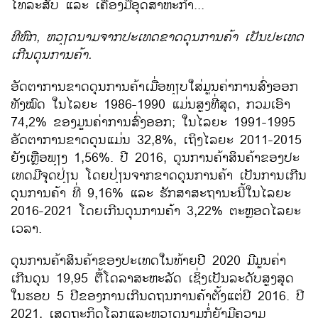
ໂທລະສັບ ແລະ ເຄື່ອງມືອຸດສາຫະກຳ...
ທີ​ຫົກ, ຫວຽດ​ນາມຈາກ​ປະ​ເທດ​ຂາດ​ດຸນ​ການ​ຄ້າ ​ເປັນ​ປະ​ເທດ​
ເກີນ​ດຸນ​ການ​ຄ້າ.
ອັດ​ຕາ​ການ​ຂາດ​ດຸນ​ການ​ຄ້າ​ເມື່ອ​ທຽບ​ໃສ່​ມູນ​ຄ່າ​ການ​ສົ່ງ​ອອກ​
ທັງ​ໝົດ​ ໃນ​ໄລ​ຍະ 1986-1990 ແມ່ນ​ສູງ​ທີ່​ສຸດ, ກວມ​ເອົາ
74,2% ຂອງ​ມູນ​ຄ່າ​ການ​ສົ່ງ​ອອກ; ​ໃນ​ໄລຍະ 1991-1995
ອັດຕາ​ການ​ຂາດ​ດຸນ​ແມ່ນ 32,8%, ​ເຖິງ​ໄລຍະ 2011-2015
ຍັງ​ເຫຼືອ​ພຽງ 1,56%. ປີ 2016, ດຸນ​ການ​ຄ້າ​ສິນ​ຄ້າ​ຂອງ​ປະ​
ເທດ​ມີ​ຈຸດ​ປ່ຽນ ​ໂດຍ​ປ່ຽນ​ຈາກ​ຂາດດຸນ​ການ​ຄ້າ ເປັນ​ການ​ເກີນ​
ດຸນ​ການ​ຄ້າ ທີ່ 9,16% ​ແລະ​ ຮັກສາ​ສະຖານະ​ນີ້​ໃນ​ໄລຍະ
2016-2021 ​ໂດຍ​ເກີນ​ດຸນ​ການ​ຄ້າ 3,22% ຕະຫຼອດ​ໄລ​ຍະ​
ເວລາ.
ດຸນ​ການ​ຄ້າ​ສິນ​ຄ້າ​ຂອງ​ປະ​ເທດ​ໃນ​ທ້າຍ​ປີ 2020 ມີ​ມູນ​ຄ່າ​
ເກີນ​ດຸນ 19,95 ຕື້​ໂດ​ລາ​ສະຫະລັດ ​ເຊິ່ງ​ເປັນ​ລະດັບ​ສູງ​ສຸດ​
ໃນ​ຮອບ 5 ປີ​ຂອງ​ການ​ເກີນ​ດຖນການ​ຄ້າ​ຕັ້ງ​ແຕ່​ປີ 2016. ປີ
2021, ​ເສດຖະກິດ​ໂລກ​ແລະ​ຫວຽດນາມ​ກໍ່​ຍັງມີຄວາມ​