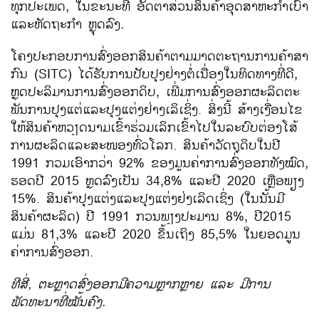
ທຸກ​ປະ​ເ​ພດ, ​ໃນ​ຂະນະ​ທີ່​ ອັດຕາ​ສ່ວນ​ສິນຄ້າ​ອຸດສາຫະກຳ​ເບົາ​
ແລະ​ຫັດ​ຖະກຳ ຫຼຸດ​ລົງ
.
ໂຄງ​ປະ​ກອບ​ການ​ສົ່ງ​ອອກສິນ​ຄ້າ​ຕາມ​ມາດ​ຕະ​ຖານ​ການ​ຄ້າ​ສາ​
ກົນ (SITC) ​ໄດ້​ຮັບ​ການ​ປັບ​ປຸງ​ຢ່າງ​ຕໍ່​ເນື່ອງ​ໃນ​ທິດ​ທາງ​ທີ່ດີ,
ຫຼຸດ​ປະລິມານ​ການ​ສົ່ງ​ອອກ​ດິບ, ​ເພີ່ມ​ການ​ສົ່ງ​ອອກ​ຜະລິດ​ຕະ
ພັນ​ການ​ປຸງ​ແຕ່​ແລະປຸງ​ແຕ່ງ​ຢ່າງ​ເລິ​ເຊິ່ງ. ສິ່ງ​ນີ້ ​ສ້າງ​ເງື່ອນ​ໄຂ​
ໃຫ້ສິນຄ້າ​ຫວຽດນາມ​ເຂົ້າຮ່ວມ​ເລິກ​ເຂົ້າ​ໄປ​ໃນລະບົບ​ຕ່ອງ​​ໂສ້​
ການ​ຜະລິດ​ແລະ​ສະໜອງ​ທົ່ວ​ໂລກ. ສິນຄ້າວັດຖຸ​ດິບ​ໃນ​ປີ
1991 ກວມ​ເອົາ​ກວ່າ 92% ຂອງ​ມູນ​ຄ່າ​ການ​ສົ່ງ​ອອກ​ທັງ​ໝົດ,
ຮອດ​ປີ 2015 ຫຼຸດ​ລົງ​ເປັນ 34,8% ​ແລະ​ປີ 2020 ​ເຫຼືອ​ພຽງ
15%. ສິນຄ້າ​ປຸງ​ແຕ່ງ​ແລະປຸງ​ແຕ່ງ​ຢ່ງ​ເລິດ​ເຊິ່ງ (​ໃນ​ນັ້ນ​ມີ​
ສິນຄ້າ​ຜະລິດ) ປີ 1991 ກວນ​ພຽງ​ປະມານ 8%, ປີ​2015
ແມ່ນ 81,3% ​ແລະ​ປີ 2020 ຂຶ້ນ​ເຖິງ 85,5% ​ໃນ​ຍອດ​ມູນ​
ຄ່າ​ການ​ສົ່ງ​ອອກ.
ທີ​ສີ່, ຕະຫຼາດສົ່ງອອກມີຄວາມຫຼາກຫຼາຍ ແລະ ມີ​ການ​
ພັດທະນາ​ທີ່ໝັ້ນຄົງ.