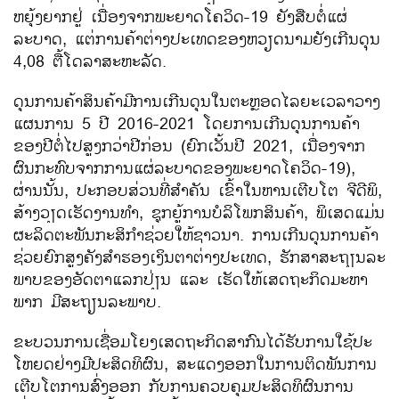
ຫຍຸ້ງຍາກ​ຢູ່​ ເນື່ອງ​ຈາກພະຍາດ​ໂຄ​ວິດ-19 ຍັງ​ສືບ​ຕໍ່ແຜ່​
ລະບາດ​, ​ແຕ່ການ​ຄ້າ​ຕ່າງປະ​ເທດ​ຂອງ​ຫວຽດນາມ​ຍັງ​ເກີນ​ດຸນ
4,08 ຕື້​ໂດ​ລາ​ສະຫະລັດ.
ດຸນ​ການ​ຄ້າ​ສິນຄ້າ​ມີ​ການ​ເກີນ​ດຸນ​ໃນ​ຕະຫຼອດ​ໄລຍະ​ເວລາ​ວາງ
ແຜນການ 5 ປີ 2016-2021 ​ໂດຍ​ການ​ເກີນ​ດຸນການ​ຄ້າ
ຂອງປີຕໍ່ໄປສູງກວ່າປີກ່ອນ (ຍົກເວັ້ນປີ 2021, ​ເນື່ອງ​ຈາກ​
ຜົນ​ກະທົບ​ຈາກການ​ແຜ່​ລະບາດ​ຂອງພະຍາດ​ໂຄ​ວິດ-19),
ຜ່ານ​ນັ້ນ, ປະກອບສ່ວນ​ທີ່ສຳຄັນ ​ເຂົ້າ​ໃນ​ຫານ​ເຕີບ​ໂຕ ຈີ​ດີ​ພິ,
ສ້າງ​ວຽດ​ເຮັດ​ງານ​ທຳ, ຊຸກຍູ້​ການ​ບໍລິ​ໂພ​ກສິນຄ້າ, ພິ​ເສດ​ແມ່ນ
​ຜະລິດ​ຕະພັນ​ກະສິກຳຊ່ວຍ​ໃຫ້​ຊາວນາ. ການ​ເກີນ​ດຸນ​ການ​ຄ້າ​
ຊ່ວຍ​ຍົກ​ສູງ​ຄັງ​ສຳຮອງ​ເງິນຕາ​ຕ່າງປະ​ເທດ, ຮັກສາ​ສະຖຽນ​ລະ​
ພາບ​ຂອງ​ອັດຕາ​ແລກປ່ຽນ ​ແລະ ​ເຮັດ​ໃຫ້​ເສດຖະກິດ​ມະຫາ​
ພາກ ມີ​ສະຖຽນ​ລະ​ພາບ.
ຂະ​ບວນການ​ເຊື່ອມ​ໂຍງ​ເສດຖະກິດ​ສາກົນ​ໄດ້​ຮັບ​ການ​ໃຊ້​ປະ​
ໂຫຍ​ດຢ່າງ​ມີ​ປະສິດທິ​ຜົນ, ສ​ະ​ແດງ​ອອກ​ໃນ​ການ​ຕິດ​ພັນ​ການ​
ເຕີ​​ບ​ໂຕການ​ສົ່ງ​ອອກ ​ກັບການ​ຄວບ​ຄຸມ​ປະສິດທິ​ຜົນ​ການ​