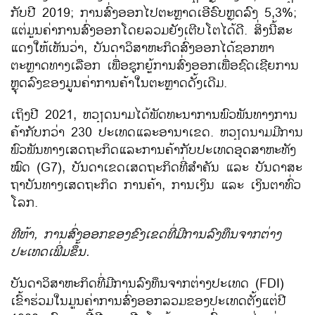
ກັບ​ປີ 2019; ການ​ສົ່ງ​ອອກ​ໄປ​ຕະຫຼາດ​ເອີຣົບຫຼຸດລົງ 5,3%; ​
ແຕ່​ມູນ​ຄ່າ​ການ​ສົ່ງ​ອອກ​ໂດຍ​ລວມຍັງ​ເຕີບ​ໂຕ​ໄດ້​ດີ. ສິ່ງ​ນີ້​ສະ​
ແດງ​ໃຫ້​ເຫັນ​ວ່າ, ບັນດາ​ວິ​ສາ​ຫະກິດ​ສົ່ງ​ອອກ​ໄດ້​ຊອກ​ຫາ​
ຕະຫຼາດ​ທາງ​ເລືອກ ​ເພື່ອ​ຊຸກ​ຍູ້​ການ​ສົ່ງ​ອອກ​ເພື່ອ​ຊົດ​ເຊີຍ​ການ​
ຫຼຸດ​ລົງ​ຂອງ​ມູນ​ຄ່າ​ການ​ຄ້າ​ໃນ​ຕະ​ຫຼາດ​ດັ້ງ​ເດີມ.
​ເຖິງປີ 2021, ຫວຽດນາມ​ໄດ້​ພັດທະນາ​ການ​ພົວພັນ​ທາງ​ການ​
ຄ້າ​ກັບກວ່າ 230 ປະ​ເທດ​ແລະ​ອານາ​ເຂ​ດ. ຫວຽດນາມ​​ມີ​ການ​
ພົວພັນ​ທາງ​ເສດຖະກິດ​​ແລະກາ​ນຄ້າ​ກັບ​ປະ​ເທດ​ອຸດສາຫະທັງ​
ໝົດ (G7), ບັນດາ​ເຂດ​ເສດຖະກິດ​ທີ່ສຳຄັນ ​ແລະ ບັນດາ​ສະ​
ຖາ​ບັນ​ທາງ​ເສດຖະກິດ ການ​ຄ້າ, ການ​ເງິນ​ ແລະ ​ເງິນຕາ​ທົ່ວ​
ໂລກ.
ທີ​ຫ້າ, ການສົ່ງອອກຂອງຂົງ​ເຂດ​ທີ່​ມີການລົງທຶນຈາກຕ່າງ
ປະເທດເພີ່ມຂຶ້ນ.
ບັນດາ​ວິ​ສາ​ຫະກິດ​ທີ່​ມີ​ການ​ລົງທຶນ​ຈາກ​ຕ່າງປະ​ເທດ (FDI) ​
ເຂົ້າ​ຮ່ວມ​​ໃນ​ມູນ​ຄ່າ​ການ​ສົ່ງ​ອອກ​ລວມຂອງ​ປະ​ເທດ​ຕັ້ງ​ແຕ່​ປີ