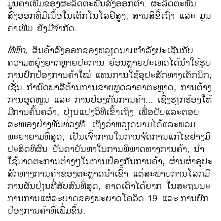
ມູນ​ຄ່າ​ເພີ່ມ​ຂອງ​ຜະລິດ​ຕະພັນ​ສົ່ງ​ອອກຕ່ຳ. ຜະລິດຕະພັນ
ສົ່ງອອກທີ່ມີເນື້ອໃນເຕັກໂນໂລຢີສູງ, ສານສີຂີ້ເຖົ່າ ແລະ ມູນ
ຄ່າເພີ່ມ ຍັງມີຈໍາກັດ.
ທີ​ຫົກ,
ສິນຄ້າ​ສົ່ງ​ອອກ​ຂອງ​ຫວຽດນາມ​ກຳລັງ​ປະ​ເຊີນ​ກັບ​
ຄວາມ​ຫຍຸ້ງຍາກ​ຫຼາຍ​ປະການ ຍ້ອນ​ຫຼາຍ​ປະ​ເທດ​ໄດ້ນຳ​ໃຊ້​ຮູບ​
ການ​ປົກ​ປ້ອງການ​ຄ້າ​ໃໝ່ ​ແທນ​ການ​ໃຊ້ອຸປະສັກ​ທາງ​ເຕັກນິກ,
​ເຊັ່ນ ກຳນົດພາສີ​ຕ້ານ​ການ​ຂາຍ​ຫຼຸດ​ລາຄາ​ຕະຫຼາດ, ການ​ຕ້າງ​
ການ​ອຸດ​ໜູນ ​ແລະ ການ​ປ້ອງ​ກັນ​ການ​ຄ້າ... ​ເຊິ່ງຮຽກຮ້ອງ​ໃຫ້​
ມີ​ການ​ຄົ້ນຄວ້າ, ປ່ຽນ​ແປງ​ວິທີ​ເຂົ້າ​ເຖິງ ​ເພື່ອ​ປັບ​ແລະ​ຕອບ​
ສະໜອງ​ຢ່າງ​ທັນ​ທ່ວງທີ. ​ເຖິງວ່າຫວຽດນາມ​ໄດ້​ແລະ​ພວມ​
ພະຍາຍາມ​ທີ່​ສຸດ, ​ເປັນ​ເຈົ້າ​ການ​ໃນ​ການຈັດການ​ແກ້​ໄຂ​ຢ່າງ​ມີ​
ປະສິດທິ​ຜົນ ບັນດາບັນ​ຫາ​ໃນ​ການ​ພິ​ພາດ​ທາງ​ການ​ຄ້າ​, ນຳ​
ໃຊ້​ມາດ​ຕະການ​ຕ່າງໆ​ໃນ​ການ​ປ້ອງ​ກັນ​ການ​ຄ້າ, ຜ່ານ​ຜ່າ​ອຸປະ​
ສັກ​ທາງ​ການ​ຄ້າ​ຂອງ​ຕະຫຼາດ​ນຳ​ເຂົ້າ ​ແຕ່​ສະພາບ​ການ​ໂລກ​ມີ​
ການ​ຜັນ​ປ່ຽນ​ທີ່​ສັບສົນ​ທີ່​ສຸດ, ຄາດເດົາ​ໄດ້​ຍາກ ​ໃນ​ສະຖນນະ​
ການການ​ແຜ່​ລະບາດ​ຂອງພະຍາດ​ໂຄ​ວິດ-19 ​ແລະ
ການ​ປົກ​
ປ້ອງການ​ຄ້າທີ່​ເພີ່ມ​ຂຶ້ນ.