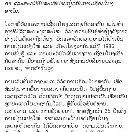
ອງ ​ແລະ​ສະ​ເໝີຕົ້ນ​ສະ​ເໝີ​ປາຍ​ກ່ຽວ​ກັບ​ການ​ເຊື່ອມ​ໂຍງ​
ສາກົນ.
​ໂລກາ​ພິວັດ​ແລະ​ການ​ເຊື່ອມ​ໂຍງ​​ເສດຖະກິດສາກົນ​ ແມ່ນ​ທ່າ​
ອ່ຽງທີ່​ມີ​ລັກສະນະ​ຍຸກ​ສະ​ໄໝ. ດ້ວຍ​ຄວາມ​ຮັບ​ຮູ້​ທ່າ​ອ່ຽງດັງ​ກ່າວ​
ຢ່າງ​ເຕັມທີ່​ແລະ​ຖືກຕ້ອງ, ພັກ​ແລະລັດ​ຫວຽດນາມ​ໄດ້​ດຳ​ເນີນ
ການ​ປ່ຽນ​ແປງ​ໃໝ່ ​ແລະ ​ເຊື່ອມ​ໂຍງ​ສາກົນ​ແຕ່​ປີ 1986.
ການ​ຮັບ​ຮູ້ ​ແລະ ການ​ປະຕິບັດ​ເສັ້ນທາງ​ການເຊື່ອມ​ໂຍງ​ເຂົ້າ​
ກັບ​ສາກົນ ​ມີ​ບາດກ້າວ​ພັດທະນາ​ທັງ​ດ້ານ​ປະລິມານ​ແລະ​ຄຸນ​
ນະພາ​ບ, ຈາກຕ່ຳຂຶ້ນ​ສູງ.
ການ​ເລີ່​ມຕົ້ນ​ຂອງ​ຂະ​ບວນວິວັດ​ການ​ເຊື່ອມ​ໂຍງ​ສາກົນ​ ເພື່ອ​
ຫັນປ່ຽນ​ຈາກພື້ນຖານ​ເສດຖະກິດ​ແບບ​ປິດ ​ໄປ​ສູ່​ພື້ນຖານ​
ເສດຖະກິດ​ເປີດ ດ້ວຍ​ທິດ​ນຳ “ຫວຽດນາມ​ຢາກ​ເປັນ​ເພື່ອ​ນກັບ
ທຸກ​ປະ​ເທດ​ໃນ​ປະຊາ​ຄົມ​ໂລກ, ສູ້​ຊົນ​ເພື່ອ​ສັນຕິພາບ, ​
ເອກະລາດ ​ແລະ ການ​ພັດທະນາ”, ພາຍຫຼັງ​ກວ່າ 35 ປີ​ແຫ່ງ​
ການ​ປ່ຽນ​ແປງ​ໃໝ່, ຈາກ​ແຜນ​ນະ​ໂຍບາຍ​ເຊື່ອມ​ໂຍງ​
ເສດຖະກິດ​ສາກົນ ​ໄດ້​ພັດທະນາ​ເປັນ “ຄວາມ​ເປັນ​ເຈົ້າ​ການ,