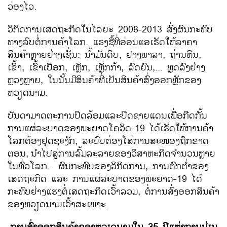
ວ່ອງ​ໄວ.
ວິ​ກິດ​ການ​ເສດ​ຖະ​ກິດ​ໃນ​ໄລ​ຍະ 2008-2013 ສົ່ງ​ຜົນ​ກະ​ທົບ​
ທາງ​ລົບ​ຕໍ່​ການ​ຄ້າ​ໂລກ. ແຮງ​ຊື້​ທີ່​ອ່ອນ​ແອ​ເຮັດ​ໃຫ້​ລາຄາ​
ສິນຄ້າ​ຫຼາຍ​ຢ່າງ​ເຊັ່ນ: ນ້ຳມັນ​ດິບ, ຢາງພາລາ, ຖ່ານ​ຫີນ, ​
ເຂົ້າ, ​ເຂົ້າ​ເປືອກ, ​ເຫຼັກ, ​ເຫຼັກກ້າ, ລົດຍົນ,... ຫຼຸດ​ລົງ​ຢ່າງ​
ຫຼວງ​ຫຼາຍ, ​ໃນ​ນັ້​ນມີສິນຄ້າທີ່​ເປັນ​ສິນຄ້າ​ສົ່ງອອກ​ຫຼັກ​ຂອງ​
ຫວຽດນາມ.
ບັນດາ​ມາດ​ຕະການ​ປິດ​ລ້ອມ​ແລະ​ປິດ​ຊາຍ​​ແດ​ນ​ເພື່ອ​ກີດ​ກັ້ນ​
ການ​ແຜ່​ລະບາດ​ຂອງພະຍາດ​ໂຄ​ວິດ-19 ​ໄດ້​ເຮັດ​ໃຫ້ການ​ຄ້າ​
ໂລກ​ຕ້ອງ​ຢຸດ​ຊະ​ງັກ, ລະບົບ​ຕ່ອງ​ໂສ່ການ​ສະໜອງ​ຖືກ​ຂາດ​
ຕອນ,
ນໍາໄປສູ່ການລົ້ມລະລາຍຂອງ​ວິ​ສາ​ຫະກິດຈໍານວນຫຼາຍ
ໃນທົ່ວໂລກ. ຜົນ​ກະທົບ​ຂອງ​ວິ​ກິດ​ການ, ການຕົກຕ່ຳຂອງ
ເສດຖະກິດ ​ແລະ ການ​ແຜ່​ລະບາດຂອງ​ພະຍາດ-19 ​ໄດ້​
ກະທົບ​ຢ່າງ​ແຮງ​ຕໍ່​ເສດຖະກິດ​ເວົ້າ​ລວມ, ຕໍ່​ການສົ່ງອອກສິນຄ້າ​
ຂອງ​ຫວຽດນາມ​ເວົ້າ​ສະ​ເພາະ.