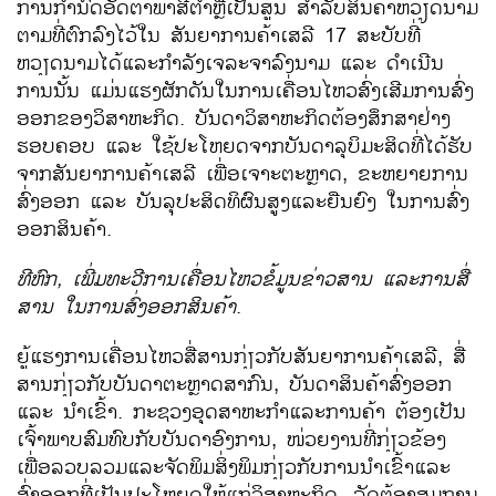
ການກຳນົດອັດຕາ​ພາສີຕ່ຳຫຼື​ເປັນສູນ ສຳລັບ​ສິນຄ້າ​ຫວຽດນາມ​
ຕາມ​ທີ່​ຕົກລົງ​ໄ​ວ້​ໃນ ສັນຍາ​ການ​ຄ້າ​ເສລີ 17 ສະບັບທີ່​
ຫວຽດນາມ​ໄດ້​ແລະ​ກຳລັງ​ເຈລະຈາລົງ​ນາມ ​ແລະ ດຳ​ເນີນ​
ການ​ນັ້ນ ​ແມ່ນ​ແຮງ​ຜັກ​ດັນ​ໃນ​ການ​​ເຄື່ອນ​ໄຫວສົ່ງ​ເສີມການ​ສົ່ງ​
ອອກຂອງ​ວິ​ສາ​ຫະກິດ. ບັນດາ​ວິ​ສາ​ຫະກິດ​ຕ້ອງ​ສຶກສາ​ຢ່າງ​
ຮອບ​ຄອບ ​ແລະ ໃຊ້ປະໂຫຍດຈາກບັນດາລຸ​ບິ​ມະ​ສິດ​ທີ່​ໄດ້​ຮັບ​
ຈາກ​ສັນຍາ​ການ​ຄ້າ​ເສລີ ​ເພື່ອ​ເຈາະ​ຕະຫຼາດ, ຂະຫຍາຍ​ການ​
ສົ່ງ​ອອກ ​ແລະ ບັນລຸ​ປະສິດທິ​ຜົນ​ສູງ​ແລະຍືນ​ຍົງ ​ໃນ​ການ​ສົ່ງ​
ອອກ​ສິນຄ້າ.
ທີ​ຫົກ, ​ເພີ່ມ​ທະວີ​ການ​ເຄື່ອນ​ໄຫວ​ຂໍ້​ມູນ​ຂ່າວ​ສານ​ ແລະ​ການ​ສື່​
ສານ ​ໃນ
ການ​ສົ່ງ​ອອກ​ສິນຄ້າ
.
ຍູ້​ແຮງ​ການ​ເຄື່ອນ​ໄຫວ​ສື່​ສານ​ກ່ຽວ​ກັບສັນຍາ​ການ​ຄ້າ​ເສ​ລີ, ສື່
ສານ​ກ່ຽວ​ກັບ​ບັນດາ​ຕະຫຼາດ​ສາກົນ, ບັນດາ​ສິນຄ້າ​ສົ່ງ​ອອກ ​
ແລະ ນຳເຂົ້າ. ກະຊວງ​ອຸດສາຫະກຳ​ແລະ​ການ​ຄ້າ ຕ້ອງ​ເປັນ​
ເຈົ້າພາບ​ສົມທົບ​ກັບ​ບັນດາ​ອົງການ, ໜ່ວຍ​ງານ​ທີ່​ກ່ຽວຂ້ອງ ​
ເພື່ອ​ລວບ​ລວມ​ແລະ​ຈັດ​ພິມສິ່ງພິມກ່ຽວກັບການນໍາເຂົ້າແລະ
ສົ່ງອອກທີ່ເປັນປະໂຫຍດໃຫ້ແກ່ວິ​ສາ​ຫະກິດ. ລັດ​ຕ້ອງ​ສຸມ​ການ​