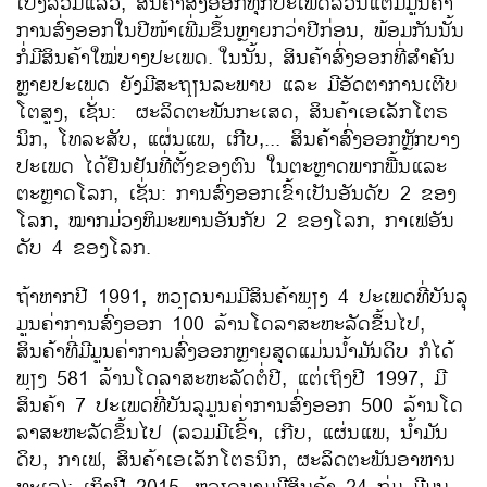
​ເບິ່ງ​ລວມ​ແລ້ວ, ສິນຄ້າ​ສົ່ງ​ອອກ​ທຸກ​ປະ​ເພດ​ລ້ວນ​ແຕ່​ມີ​ມູນ​ຄ່າ​
ການ​ສົ່ງ​ອອກ​ໃນ​ປີ​ໜ້າ​ເພີ່ມ​ຂຶ້ນ​ຫຼາຍ​ກວ່າ​ປີ​ກ່ອນ, ພ້ອມ​ກັນ​ນັ້ນ​
ກໍ່​ມີ​ສິນ​ຄ້າ​​ໃໝ່ບາງ​ປະ​ເພດ.
​ໃນ​ນັ້ນ, ສິນຄ້າ​ສົ່ງ​ອອກ​ທີ່​ສຳຄັນ​
ຫຼາຍ​ປະ​ເພດ ​ຍັງ​ມີ​ສະຖຽນ​ລະ​ພາບ ​ແລະ ມີ​ອັດຕາ​ການ​ເຕີບ​
ໂຕ​ສູງ, ​ເຊັ່ນ: ຜະລິດຕະພັນກະເສດ, ສິນຄ້າເອເລັກໂຕຣ
ນິກ, ໂທລະສັບ, ແຜ່ນແພ, ເກີບ,... ສິນຄ້າ​ສົ່ງ​ອອກ​ຫຼັກ​ບາງ​
ປະ​ເພດ ​ໄດ້​ຢືນຢັນ​ທີ່​ຕັ້ງ​ຂອງ​ຕົນ​ ໃນ​ຕະຫຼາດ​ພາກ​ພື້ນ​ແລະ​
ຕະຫຼາດ​ໂລກ, ​ເຊັ່ນ: ການ​ສົ່ງ​ອອກ​ເຂົ້າ​ເປັນ​ອັນ​ດັບ 2 ຂອງ​
ໂລກ, ໝາກມ່ວງ​ຫິມະ​ພານອັນ​ກັບ 2 ຂອງ​ໂລກ, ກາ​​ເຟອັນ​
ດັບ 4 ຂອງ​ໂລກ.
ຖ້າ​ຫາກ​ປີ 1991, ຫວຽດ​ນາມ​ມີສິນຄ້າ​ພຽງ 4 ປະ​ເພດ​ທີ່​ບັນລຸ​
ມູນ​ຄ່າການສົ່ງ​ອອກ 100 ລ້ານ​ໂດ​ລາ​ສະຫະລັດຂຶ້​ນໄປ,
ສິນຄ້າ​ທີ່​ມີ​ມູນ​ຄ່າ​ການສົ່ງ​ອອກ​ຫຼາຍ​ສຸດ​ແມ່ນນ້ຳມັນ​ດິບ ກໍ​ໄດ້​
ພຽງ 581 ລ້ານ​ໂດ​ລາ​ສະຫະລັດຕໍ່​ປີ, ​ແຕ່​ເຖິງ​ປີ 1997, ມີ​
ສິນຄ້າ 7 ປະ​ເພດ​ທີ່​ບັນລຸ​ມູນ​ຄ່າ​ການ​ສົ່ງ​ອອກ 500 ລ້ານ​ໂດ​
ລາ​ສະຫະລັດຂຶ້ນ​ໄປ (ລວມມີເຂົ້າ, ເກີບ, ແຜ່ນແພ, ນ້ຳມັນ
ດິບ, ກາ​​ເຟ, ສິນຄ້າເອເລັກໂຕຣນິກ, ຜະລິດຕະພັນອາຫານ
ທະເລ); ​ເຖິງ​ປີ 2015, ຫວຽດ​ນາມ​ມີສິນຄ້າ 24 ກຸ່ມ ມີມູນ​