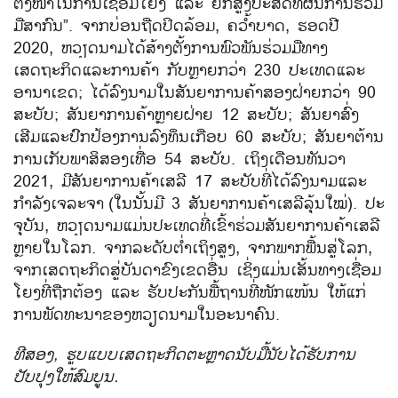
ຕັ້ງໜ້າ​ໃນ​ການ​ເຊື່ອມ​ໂຍງ​ ແລະ ຍົກ​ສູງ​ປະສິດທິ​ຜົນ​ການ​ຮ່ວມ​
ມື​ສາກົນ”. ຈາກ​ບ່ອນ​ຖື​ດປິດ​ລ້ອມ, ຄວ້ຳບາດ, ຮອດ​ປີ
2020, ຫວຽດນາມ​ໄດ້​ສ້າງ​ຕັ້ງ​ການ​ພົວພັນ​ຮ່ວມ​ມື​ທາງ​
ເສດຖະກິດ​ແລະການ​ຄ້າ​ ກັບ​ຫຼາຍ​ກວ່າ 230 ປະ​ເທດ​ແລະ
ອານາ​ເຂດ; ​ໄດ້​ລົງ​ນາມ​ໃນ​ສັນຍາ​ການ​ຄ້າ​ສອງ​ຝ່າຍ​ກວ່າ 90
ສະບັບ; ສັນຍາ​ການ​ຄ້າ​ຫຼາຍ​ຝ່າຍ 12 ສະບັບ; ສັນຍາ​ສົ່ງ​
ເສີມ​ແລະ​ປົກ​ປ້ອງ​ການ​ລົງ​ທຶນ​ເກືອບ 60 ສະບັບ; ສັນຍາຕ້ານ​
ການ​ເກັບ​ພາສິສອງ​ເທື່ອ 54 ສະບັບ. ​ເຖິງ​ເດືອນທັນວາ
2021, ມີສັນຍາ​ການ​ຄ້າ​ເສລີ 17 ສະບັບ​ທີ່​ໄດ້​ລົງ​ນາມ​ແລະ
ກຳລັງເຈລະຈາ
(​ໃນ​ນັ້ນ​ມີ 3 ສັນຍາ​ການ​ຄ້າ​ເສລີລຸ້ນ​ໃໝ່). ປະ​
ຈຸ​ບັນ, ຫວຽດນາມ​ແມ່ນ​ປະ​ເທດ​ທີ່​ເຂົ້າ​ຮ່ວມສັນຍາ​ການ​ຄ້າ​ເສລີ
ຫຼາຍ​ໃນ​ໂລກ. ຈາກ​ລະດັບຕ່ຳ​ເຖິງ​ສູງ, ຈາກ​ພາກ​ພື້ນ​ສູ່​​​ໂລ​ກ,
ຈາກ​ເສດຖະກິດ​ສູ່​ບັນດາ​ຂົງ​ເຂດ​ອື່ນ ​ເຊິ່ງ​ແມ່ນ​ເສັ້ນທາງ​ເຊື່ອມ​
ໂຍງ​ທີ່​ຖືກຕ້ອງ ​ແລະ ຮັບປະກັນ​ພື້ຖານ​ທີ່​ໜັກ​ແໜ້ນ​ ໃຫ້​ແກ່​
ການ​ພັດທະນາ​ຂອງ​ຫວຽດນາມ​ໃນ​ອະນາ​ຄົນ.
ທີ​ສອງ, ຮູບ​ແບບ​ເສດຖະກິດ​ຕະຫຼາດ​ນັບ​ມື້​ນັບ​ໄດ້​ຮັບ​ການ​
ປັບປຸງ​ໃຫ້​ສົມບູນ.