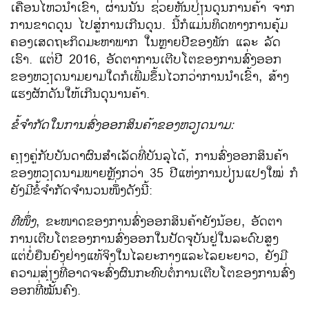
ເຄື່ອນ​ໄຫວ​ນຳເຂົ້າ, ຜ່ານ​ນັ້ນ ຊ່ວຍ​ຫັນປ່ຽນ​ດຸນ​ການ​ຄ້າ ​ຈາກ​
ການ​ຂາດ​ດຸນ ​ໄປ​ສູ່​ການ​ເກີນ​ດຸນ. ນີ້​ກໍ​ແມ່ນທິດ​ທາງ​ການ​ຄຸ້ມ​
ຄອງ​ເສດຖະກິດ​ມະຫາ​ພາກ ​ໃນ​ຫຼາຍ​ປີ​ຂອງ​ພັກ ​ແລະ ລັດ​
ເຮົາ. ​ແຕ່​ປີ 2016, ອັດຕາ​ການ​ເຕີບ​ໂຕຂອງ​ການ​ສົ່ງ​ອອກ​
ຂອງ​ຫວຽດນາມຍາມໃດກໍ​​ເພີ່ມ​ຂຶ້ນໄວ​ກວ່າການ​ນຳ​ເຂົ້າ, ສ້າງ​
ແຮງ​ຜັກ​ດັນ​ໃຫ້​ເກີນ​ດຸນ​ານຄ້າ.
ຂໍ້​ຈຳກັດ​ໃນ​ການ​ສົ່ງ​ອອກ​ສິນຄ້າ​ຂອງ​ຫວຽດນາມ:
ຄຽງ​ຄູ່​ກັບ​ບັນດາ​ຜົນສຳ​ເລັດ​ທີ່ບັນ​ລຸ​ໄດ້, ການ​ສົ່ງ​ອອກ​ສິນຄ້າ​
ຂອງ​ຫວຽດນາມ​ພາຍຫຼັງ​ກວ່າ 35 ປີ​ແຫ່ງ​ການ​ປ່ຽນ​ແປງ​ໃໝ່ ກໍ​
ຍັງ​ມີ​ຂໍ້ຈຳກັດ​ຈຳນວນ​ໜຶ່ງ​ດັງ​ນີ້:
ທີ​ໜຶ່ງ
, ຂະໜາດ​ຂອງການ​ສົ່ງ​ອອກ​ສິນຄ້າຍັງ​ນ້ອຍ, ອັດຕາ​
ການ​ເຕີບ​ໂຕ​ຂອງ​ການ​ສົ່ງ​ອອກໃນປັດຈຸບັນຢູ່ໃນລະດົບສູງ
ແຕ່ບໍ່ຍືນຍົງຢ່າງແທ້ຈິງໃນໄລຍະກາງແລະ​ໄລຍະ​ຍາວ, ຍັງ​ມີ​
ຄວາມ​ສ່ຽງ​ທີ່​ອາດ​ຈະ​ສົ່ງ​ຜົນ​​ກະ​ທົບ​ຕໍ່​ການ​ເຕີບ​ໂຕ​ຂອງການ​ສົ່ງ​
ອອກ​ທີ່​ໝັ້ນ​ຄົງ.