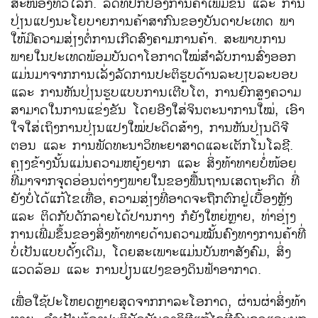
ສະໜອງ​ທົ່ວ​ໂລກ. ລັດທິ​ປົກ​ປ້ອງ​ການ​ຄ້າ​ເພີ່ມ​ຂຶ້ນ ​ແລະ ການ​
ປ່ຽນ​ແປງ​ນະ​ໂຍບາຍ​ການ​ຄ້າສາກົນ​ຂອງ​ບັນດາ​ປະ​ເທດ ພາ​
ໃຫ້​ມີ​ຄວາມ​ສ່ຽງ​ຕໍ່​ການ​ເກີດສົງຄາມການຄ້າ. ສະພາບ​ການ​
ພາຍ​ໃນ​ປະ​ເທດ​ພ້ອມ​ບັນດາ​ໂອກາດ​ໃໝ່ສຳລັບ​ການ​ສົ່ງ​ອອກ ​
ແມ່ນ​ມາ​ຈາກ​ການ​ເລັ່ງລັດ​ການ​ປະຕິ​ຮູບ​ດ້ານລະບຽບ​ລະບອບ​
ແລະ ການ​ຫັນປ່ຽນ​ຮູບ​ແບບ​ການ​ເຕີບ​ໂຕ, ການ​ຍົກ​ສູງ​ຄວາມ​
ສາມາດ​ໃນ​ການ​ແຂ່ງຂັນ ​ໂດຍ​ອີງ​ໃສ່​ຈິນຕະນາການ​ໃໝ່, ​ເອົາ​
ໃຈ​ໃສ່​​ເຖິງການ​ປ່ຽນ​ແປງ​ໃໝ່​ປະດິດ​ສ້າງ, ການ​ຫັນປ່ຽນ​ດິຈີ​
ຕອນ ​ແລະ ການ​ພັດທະນາ​ວິທະຍາສາດ​ແລະ​ເຕັກ​ໂນ​ໂລ​ຊີ.
ຄຽງ​ຂ້າງ​ນັ້ນ​ແມ່ນຄວາມ​ຫຍຸ້ງຍາກ ​ແລະ ສິ່ງ​ທ້າ​ທາຍ​​ບໍ່​ໜ້ອຍ
ທີ່​ມາ​ຈາກ​ຈຸດ​ອ່ອນ​ຕ່າງໆ​ພາຍ​ໃນຂອງ​ພື້ນຖານ​ເສດຖະກິດ ທີ່
ຍັງບໍ່ໄດ້ແກ້ໄຂເທື່ອ,
ຄວາມສ່ຽງທີ່​ອາດ​ຈະ​ຖືກຕົກຢູ່ເບື້ອງຫຼັງ
ແລະ ຕິດ​ກັບ​ດັກ​ລາຍ​ໄດ້​ປານ​ກາງ ກໍຍັງ​ໃຫຍ່​ຫຼາຍ, ທ່າ​ອ່ຽງ
ການ​ເພີ່ມ​ຂຶ້ນ​ຂອງສິ່ງ​ທ້າ​ທາຍ​ດ້ານ​ຄວາມ​ໝັ້ນຄົງ​ທາງ​ການ​ຄ້າ​ທີ່​
ບໍ່​ເປັນ​ແບບ​ດັ້ງ​ເດີມ, ​ໂດຍ​ສະ​ເພາະ​ແມ່ນ​ບັນຫາ​ສັງຄົມ, ສິ່ງ​
ແວດ​ລ້ອມ ​ແລະ ການ​ປ່ຽນ​ແປງ​ຂອງ​ດິນ​ຟ້າ​ອາກາດ.
​ເພື່ອ​ໃຊ້​ປະ​ໂຫຍ​ດຫຼາຍ​ສຸດ​ຈາກ​ກາລະ​ໂອກາດ, ຜ່ານ​ຜ່າ​ສິ່ງ​ທ້າ​