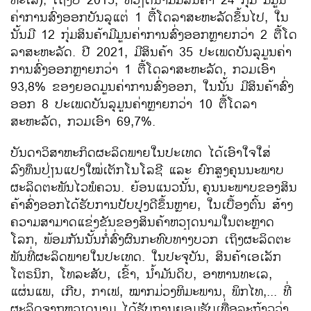
ຄ່າ​ການ​ສົ່ງ​ອອກບັນລຸ​ແຕ່ 1 ຕື້​ໂດ​ລາ​ສະຫະລັດຂຶ້ນ​ໄປ, ​ໃນ​
ນັ້ນ​ມີ 12 ກຸ່ມ​ສິນຄ້າ​ມີມູນ​ຄ່າ​ການ​ສົ່ງ​ອອກຫຼາຍ​ກວ່າ 2 ຕື້​ໂດ​
ລາ​ສະຫະລັດ. ​ປີ 2021, ມີ​ສິນຄ້າ 35 ປະ​ເພດ​ບັນລຸມູນ​ຄ່າ​
ການ​ສົ່ງ​ອອກຫຼາຍ​ກວ່າ 1 ຕື້ໂດ​ລາ​ສະຫະລັດ, ກວມ​ເອົາ
93,8% ຂອງ​ຍອດ​ມູນ​ຄ່າ​ການ​ສົ່ງ​ອອກ, ​ໃນ​ນັ້ນ ມີ​ສິນຄ້າ​ສົ່ງ​
ອອກ 8 ປະ​ເພດ​ບັນລຸມູນ​ຄ່າ​ຫຼາຍ​ກວ່າ 10 ຕື້​ໂດ​ລາ​
ສະຫະລັດ, ກວມ​ເອົາ 69,7%.
ບັນດາ​ວິ​ສາ​ຫະກິດ​ຜະລິດ​ພາຍ​ໃນ​ປະ​ເທດ ​ໄດ້​ເອົາ​ໃຈ​ໃສ່
ລົງທຶນ​ປ່ຽນ​ແປງ​ໃໝ່​ເຕັກ​ໂນ​ໂລ​ຊີ ​ແລະ ຍົກ​ສູງ​ຄຸນ​ນະພາ​ບ
ຜະລິດ​ຕະພັນ​ໄວ​ພໍ​ຄວນ. ຍ້ອນ​ແນວ​ນັ້ນ,
ຄຸນ​ນະ​ພາບ​ຂອງ​ສິນ​
ຄ້າ​ສົ່ງ​ອອກ​ໄດ້​ຮັບ​ການ​ປັບ​ປຸງດີ​ຂຶ້ນ​ຫຼາຍ, ໃນ​ເບື້ອງ​ຕົ້ນ​ ສ້າງ​
ຄວາມ​ສາ​ມາດ​ແຂ່ງ​ຂັນ​ຂອງ​ສິນ​ຄ້າ​ຫວຽດ​ນາມ​ໃນ​ຕະ​ຫຼາດ​
ໂລກ, ພ້ອມ​ກັນ​ນັ້ນ​ກໍ່ສົ່ງ​ຜົນ​ກະທົບ​ທາງ​ບວກ​ ເຖິງ​ຜະລິດ​ຕະ
ພັນ​ທີ່​ຜະລິດ​ພາຍ​ໃນ​ປະ​ເທດ. ​ໃນ​ປະ​ຈຸ​ບັນ, ສິນຄ້າ​ເອ​ເລັກ​
ໂຕຣນິກ, ​ໂທລະສັບ, ​ເຂົ້າ, ນ້ຳມັນ​ດິບ, ອາຫານທະເລ, ​
ແຜ່ນ​ແພ, ​ເກີບ, ກາ​​ເຟ, ໝາກມ່ວງ​ຫິມະພານ, ພິກ​ໄທ,... ທີ່​
ຜະລິດ​ຈາກ​ຫວຽດນາມ​ ໄດ້​ຮັບ​ການ​ຍອມຮັບ​ເທື່ອ​ລະ​ກ້າວ​ວ່າ ​