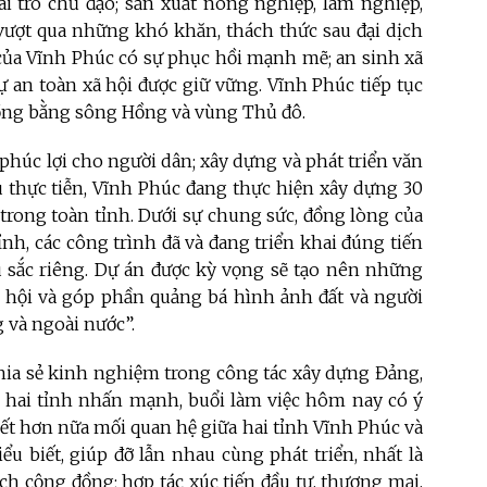
i trò chủ đạo; sản xuất nông nghiệp, lâm nghiệp,
, vượt qua những khó khăn, thách thức sau đại dịch
 của Vĩnh Phúc có sự phục hồi mạnh mẽ; an sinh xã
tự an toàn xã hội được giữ vững. Vĩnh Phúc tiếp tục
đồng bằng sông Hồng và vùng Thủ đô.
phúc lợi cho người dân; xây dựng và phát triển văn
 thực tiễn, Vĩnh Phúc đang thực hiện xây dựng 30
trong toàn tỉnh. Dưới sự chung sức, đồng lòng của
nh, các công trình đã và đang triển khai đúng tiến
u sắc riêng. Dự án được kỳ vọng sẽ tạo nên những
xã hội và góp phần quảng bá hình ảnh đất và người
 và ngoài nước”.
, chia sẻ kinh nghiệm trong công tác xây dựng Đảng,
o hai tỉnh nhấn mạnh, buổi làm việc hôm nay có ý
kết hơn nữa mối quan hệ giữa hai tỉnh Vĩnh Phúc và
u biết, giúp đỡ lẫn nhau cùng phát triển, nhất là
ịch cộng đồng; hợp tác xúc tiến đầu tư, thương mại,