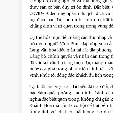
Trong đó, công nghiệp và xây dựng giữ va
thủy sản cơ bản duy trì ổn định. Đặc biệt
COVID-19, đến nay, ngành du lịch, dịch vụ
hội được bảo đảm; an ninh, chính trị, trật 
khẳng định vị trí quan trọng trong vùng 
Cụ thể hóa mục tiêu nâng cao thu nhập và 
hóa, con người Vĩnh Phúc đáp ứng yêu cầu
Làng văn hóa kiểu mẫu tại các địa phương 
Đảng bộ, chính quyền và nhân dân trong tỉ
độ với kết cấu hạ tầng hiện đại, mang mà
bước đột phá trong phát triển kinh tế - 
Vĩnh Phúc tới đông đảo khách du lịch trong
Tại buổi làm việc, các đại biểu đã trao đổi
bảo đảm quốc phòng - an ninh... Lãnh đạ
nghĩa đặc biệt quan trọng, không chỉ gắn 
Khánh Hòa mà còn là cơ hội để hai bên hiể
trong lĩnh vực du lịch chất lượng cao, du l