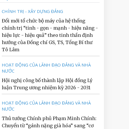
CHÍNH TRỊ - XÂY DỰNG ĐẢNG
Đổi mới tổ chức bộ máy của hệ thống
chính trị “tinh - gọn - mạnh - hiệu năng -
hiệu lực - hiệu quả” theo tinh thần định
hướng của Đồng chí GS, TS, Tổng Bí thư
Tô Lâm
HOẠT ĐỘNG CỦA LÃNH ĐẠO ĐẢNG VÀ NHÀ
NƯỚC
Hội nghị công bố thành lập Hội đồng Lý
luận Trung ương nhiệm kỳ 2026 - 2031
HOẠT ĐỘNG CỦA LÃNH ĐẠO ĐẢNG VÀ NHÀ
NƯỚC
Thủ tướng Chính phủ Phạm Minh Chính:
Chuyển từ “gánh nặng già hóa” sang “cơ