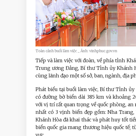
Toàn cảnh buổi làm việc _ Ảnh: vinhphuc.gov.vn
Tiếp và làm việc với đoàn, về phía tỉnh K
Trung ương Đảng, Bí thư Tỉnh ủy Khánh H
cùng lãnh đạo một số sở, ban, ngành, địa p
Phát biểu tại buổi làm việc, Bí thư Tỉnh
có đường bờ biển dài 385 km và khoảng 2
với vị trí rất quan trọng về quốc phòng, an
nhất có 3 vịnh biển đẹp gồm: Nha Trang
Khánh Hòa đã khai thác và phát huy tốt tiề
biển quốc gia mang thương hiệu quốc tế; 
vực.