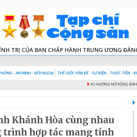
ÍNH TRỊ CỦA BAN CHẤP HÀNH TRUNG ƯƠNG ĐẢN
HÒNG - AN NINH - ĐỐI NGOẠI
THẾ GIỚI: VẤN ĐỀ - SỰ KIỆN
THỰC TIỄN - 
XU HƯỚNG MỞ RỘNG ẢNH HƯỞNG
ỉnh Khánh Hòa cùng nhau
 trình hợp tác mang tính