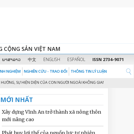
G CỘNG SẢN VIỆT NAM
ພາສາລາວ
中文
ENGLISH
ESPAÑOL
ISSN 2734-9071
KINH NGHIỆM
NGHIÊN CỨU - TRAO ĐỔI
THÔNG TIN LÝ LUẬN
, SỰ HIỆN DIỆN CỦA CON NGƯỜI NGOÀI KHÔNG GIAN VŨ TRỤ VÀ NHỮNG VẤ
MỚI NHẤT
Xây dựng Vĩnh An trở thành xã nông thôn
mới nâng cao
Phát huy lợi thế của nguồn lực tự nhiên