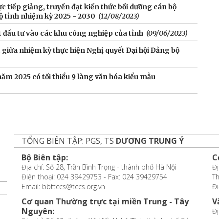
c tiếp giảng, truyền đạt kiến thức bồi dưỡng cán bộ
 tỉnh nhiệm kỳ 2025 - 2030
(12/08/2023)
t đầu tư vào các khu công nghiệp của tỉnh
(09/06/2023)
 giữa nhiệm kỳ thực hiện Nghị quyết Đại hội Đảng bộ
m 2025 có tối thiểu 9 làng văn hóa kiểu mẫu
TỔNG BIÊN TẬP: PGS, TS
DƯƠNG TRUNG Ý
Bộ Biên tập:
C
Địa chỉ: Số 28, Trần Bình Trọng - thành phố Hà Nội
Đị
Điện thoại: 024 39429753 - Fax: 024 39429754
T
Email: bbttccs@tccs.org.vn
Đi
Cơ quan Thường trực tại miền Trung - Tây
V
Nguyên:
Đị