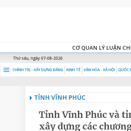
CƠ QUAN LÝ LUẬN CH
Thứ sáu, ngày 07-08-2026
CHÍNH TRỊ - XÂY DỰNG ĐẢNG
KINH TẾ
VĂN HÓA - XÃ HỘI
QUỐC P
TỈNH VĨNH PHÚC
Tỉnh Vĩnh Phúc và t
xây dựng các chương