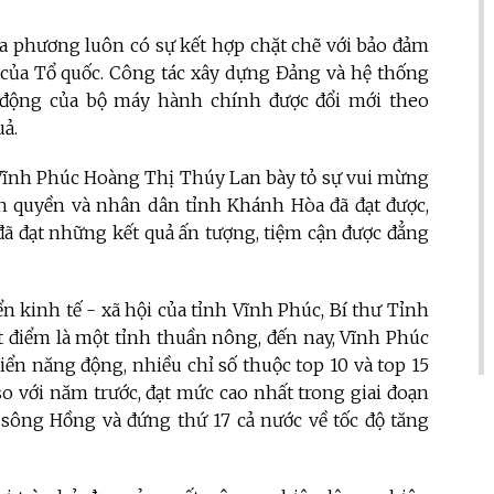
địa phương luôn có sự kết hợp chặt chẽ với bảo đảm
 của Tổ quốc. Công tác xây dựng Đảng và hệ thống
t động của bộ máy hành chính được đổi mới theo
uả.
y Vĩnh Phúc Hoàng Thị Thúy Lan bày tỏ sự vui mừng
 quyền và nhân dân tỉnh Khánh Hòa đã đạt được,
 đã đạt những kết quả ấn tượng, tiệm cận được đẳng
ển kinh tế - xã hội của tỉnh Vĩnh Phúc, Bí thư Tỉnh
t điểm là một tỉnh thuần nông, đến nay, Vĩnh Phúc
iển năng động, nhiều chỉ số thuộc top 10 và top 15
o với năm trước, đạt mức cao nhất trong giai đoạn
sông Hồng và đứng thứ 17 cả nước về tốc độ tăng