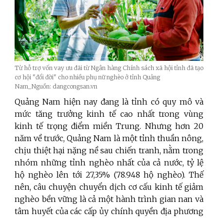
Từ hỗ trợ vốn vay ưu đãi từ Ngân hàng Chính sách xã hội tỉnh đã tạo
cơ hội "đổi đời" cho nhiều phụ nữ nghèo ở tỉnh Quảng
Nam_Nguồn: dangcongsan.vn
Quảng Nam hiện nay đang là tỉnh có quy mô và
mức tăng trưởng kinh tế cao nhất trong vùng
kinh tế trọng điểm miền Trung. Nhưng hơn 20
năm về trước, Quảng Nam là một tỉnh thuần nông,
chịu thiệt hại nặng nề sau chiến tranh, nằm trong
nhóm những tỉnh nghèo nhất của cả nước, tỷ lệ
hộ nghèo lên tới 27,35% (78.948 hộ nghèo). Thế
nên, câu chuyện chuyển dịch cơ cấu kinh tế giảm
nghèo bền vững là cả một hành trình gian nan và
tâm huyết của các cấp ủy chính quyền địa phương