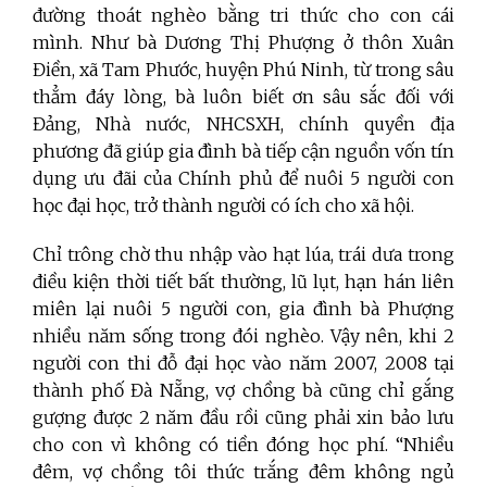
đường thoát nghèo bằng tri thức cho con cái
mình. Như bà Dương Thị Phượng ở thôn Xuân
Điền, xã Tam Phước, huyện Phú Ninh, từ trong sâu
thẳm đáy lòng, bà luôn biết ơn sâu sắc đối với
Đảng, Nhà nước, NHCSXH, chính quyền địa
phương đã giúp gia đình bà tiếp cận nguồn vốn tín
dụng ưu đãi của Chính phủ để nuôi 5 người con
học đại học, trở thành người có ích cho xã hội.
Chỉ trông chờ thu nhập vào hạt lúa, trái dưa trong
điều kiện thời tiết bất thường, lũ lụt, hạn hán liên
miên lại nuôi 5 người con, gia đình bà Phượng
nhiều năm sống trong đói nghèo. Vậy nên, khi 2
người con thi đỗ đại học vào năm 2007, 2008 tại
thành phố Đà Nẵng, vợ chồng bà cũng chỉ gắng
gượng được 2 năm đầu rồi cũng phải xin bảo lưu
cho con vì không có tiền đóng học phí. “Nhiều
đêm, vợ chồng tôi thức trắng đêm không ngủ