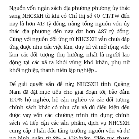
Nguồn vốn ngân sách địa phương phương ủy thác
sang NHCSXH từ khi có Chỉ thị số 40-CT/TW đến
nay là hơn 413 tỷ đồng, nâng tổng nguồn vốn ủy
thác địa phương đến nay đạt hơn 487 tỷ đồng.
Cùng với nguồn đối ứng từ NHCSXH vẫn chưa đáp
ứng được nhu cầu việc làm, duy trì và mở rộng việc
làm các đối tượng thụ hưởng, nhất là người lao
động tại các xã ra khỏi vùng khó khăn, phụ nữ
khởi nghiệp, thanh niên lập nghiệp,...
Để giải quyết vấn đề này, NHCSXH tỉnh Quảng
Nam đã đặt mục tiêu cho giai đoạn tới, bảo đảm
100% hộ nghèo, hộ cận nghèo và các đối tượng
chính sách khác có nhu cầu và đủ điều kiện đều
được vay vốn các chương trình tín dụng chính
sách và tiếp cận các sản phẩm, dịch vụ NHCSXH
cung cấp. Phấn đấu tăng trưởng nguồn vốn và dư
nợ bình quân từ 8% - 10%/năm. Tiếp tục tham