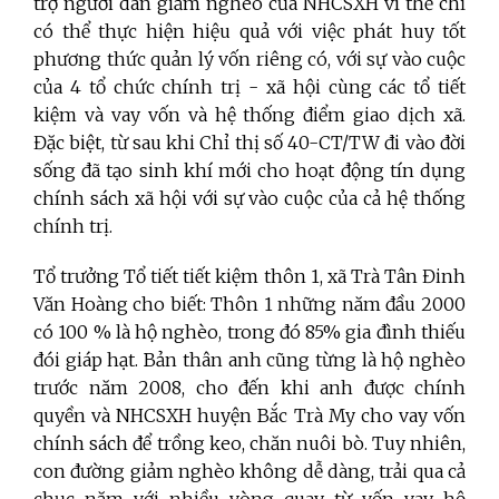
trợ người dân giảm nghèo của NHCSXH vì thế chỉ
có thể thực hiện hiệu quả với việc phát huy tốt
phương thức quản lý vốn riêng có, với sự vào cuộc
của 4 tổ chức chính trị - xã hội cùng các tổ tiết
kiệm và vay vốn và hệ thống điểm giao dịch xã.
Đặc biệt, từ sau khi Chỉ thị số 40-CT/TW đi vào đời
sống đã tạo sinh khí mới cho hoạt động tín dụng
chính sách xã hội với sự vào cuộc của cả hệ thống
chính trị.
Tổ trưởng Tổ tiết tiết kiệm thôn 1, xã Trà Tân Đinh
Văn Hoàng cho biết: Thôn 1 những năm đầu 2000
có 100 % là hộ nghèo, trong đó 85% gia đình thiếu
đói giáp hạt. Bản thân anh cũng từng là hộ nghèo
trước năm 2008, cho đến khi anh được chính
quyền và NHCSXH huyện Bắc Trà My cho vay vốn
chính sách để trồng keo, chăn nuôi bò. Tuy nhiên,
con đường giảm nghèo không dễ dàng, trải qua cả