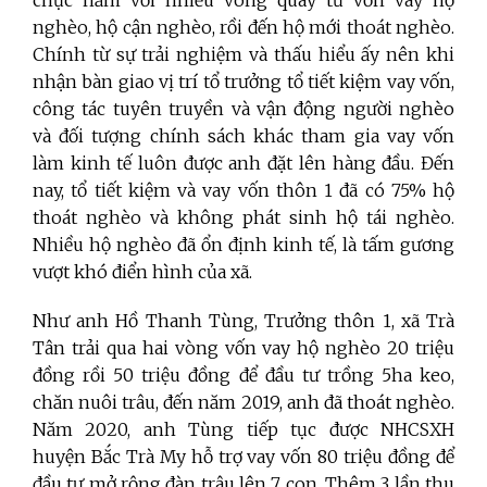
chục năm với nhiều vòng quay từ vốn vay hộ
nghèo, hộ cận nghèo, rồi đến hộ mới thoát nghèo.
Chính từ sự trải nghiệm và thấu hiểu ấy nên khi
nhận bàn giao vị trí tổ trưởng tổ tiết kiệm vay vốn,
công tác tuyên truyền và vận động người nghèo
và đối tượng chính sách khác tham gia vay vốn
làm kinh tế luôn được anh đặt lên hàng đầu. Đến
nay, tổ tiết kiệm và vay vốn thôn 1 đã có 75% hộ
thoát nghèo và không phát sinh hộ tái nghèo.
Nhiều hộ nghèo đã ổn định kinh tế, là tấm gương
vượt khó điển hình của xã.
Như anh Hồ Thanh Tùng, Trưởng thôn 1, xã Trà
Tân trải qua hai vòng vốn vay hộ nghèo 20 triệu
đồng rồi 50 triệu đồng để đầu tư trồng 5ha keo,
chăn nuôi trâu, đến năm 2019, anh đã thoát nghèo.
Năm 2020, anh Tùng tiếp tục được NHCSXH
huyện Bắc Trà My hỗ trợ vay vốn 80 triệu đồng để
đầu tư mở rộng đàn trâu lên 7 con. Thêm 3 lần thu