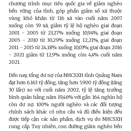
chương trình mục tiêu quốc gia về giảm nghèo
bền vững của tỉnh, góp phần giảm số xã thuộc
vùng khó khăn từ 116 xã vào cuối năm 2007
xuống còn 59 xã; giảm tỷ lệ hộ nghèo giai đoạn
2001 - 2005 từ 23,27% xuống 10,94%, giai đoạn
2005 - 2010 từ 30,29% xuống 12,21%, giai đoạn
2011 - 2015 từ 24,18% xuống 10,03%; giai đoạn 2016
- 2021 giảm từ 12,9% xuống còn 4,4% cuối năm
2021.
Đến nay, tổng dư nợ của NHCSXH tỉnh Quảng Nam
đạt hơn 6.163 tỷ đồng, tăng hơn 5.900 tỷ đồng (tăng
30 lần) so với cuối năm 2002, tỷ lệ tăng trưởng
bình quân hằng năm 19,46% với gần 164 nghìn hộ
còn dư nợ. 100% người nghèo và các đối tượng
chính sách khác có nhu cầu và đủ điều kiện đều
được tiếp cận các sản phẩm, dịch vụ do NHCSXH
cung cấp. Tuy nhiên, con đường giảm nghèo bền