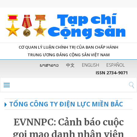
CƠ QUAN LÝ LUẬN CHÍNH TRỊ CỦA BAN CHẤP HÀNH
TRUNG ƯƠNG ĐẢNG CỘNG SẢN VIỆT NAM
ພາສາລາວ
中文
ENGLISH
ESPAÑOL
ISSN 2734-9071
TỔNG CÔNG TY ĐIỆN LỰC MIỀN BẮC
EVNNPC: Cảnh báo cuộc
gọi mạo danh nhân viên