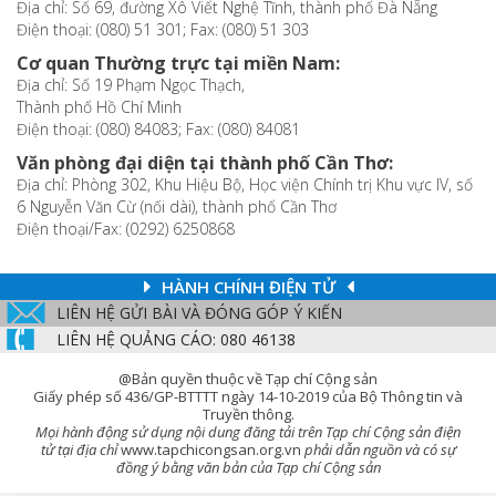
Địa chỉ: Số 69, đường Xô Viết Nghệ Tĩnh, thành phố Đà Nẵng
Điện thoại: (080) 51 301; Fax: (080) 51 303
Cơ quan Thường trực tại miền Nam:
Địa chỉ: Số 19 Phạm Ngọc Thạch,
Thành phố Hồ Chí Minh
Điện thoại: (080) 84083; Fax: (080) 84081
Văn phòng đại diện tại thành phố Cần Thơ:
Địa chỉ: Phòng 302, Khu Hiệu Bộ, Học viện Chính trị Khu vực IV, số
6 Nguyễn Văn Cừ (nối dài), thành phố Cần Thơ
Điện thoại/Fax: (0292) 6250868
HÀNH CHÍNH ĐIỆN TỬ
LIÊN HỆ GỬI BÀI VÀ ĐÓNG GÓP Ý KIẾN
LIÊN HỆ QUẢNG CÁO: 080 46138
@Bản quyền thuộc về Tạp chí Cộng sản
Giấy phép số 436/GP-BTTTT ngày 14-10-2019 của Bộ Thông tin và
Truyền thông.
Mọi hành động sử dụng nội dung đăng tải trên Tạp chí Cộng sản điện
tử tại địa chỉ
www.tapchicongsan.org.vn
phải dẫn nguồn và có sự
đồng ý bằng văn bản của Tạp chí Cộng sản