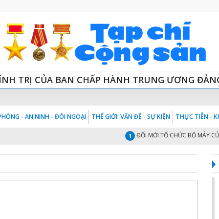
ÍNH TRỊ CỦA BAN CHẤP HÀNH TRUNG ƯƠNG ĐẢN
HÒNG - AN NINH - ĐỐI NGOẠI
THẾ GIỚI: VẤN ĐỀ - SỰ KIỆN
THỰC TIỄN - 
ĐỔI MỚI TỔ CHỨC BỘ MÁY CỦA HỆ
1