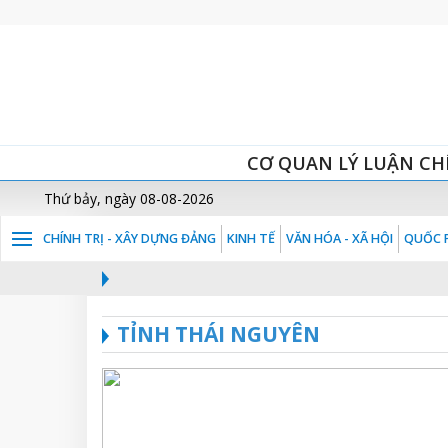
CƠ QUAN LÝ LUẬN CH
Thứ bảy, ngày 08-08-2026
CHÍNH TRỊ - XÂY DỰNG ĐẢNG
KINH TẾ
VĂN HÓA - XÃ HỘI
QUỐC P
TỈNH THÁI NGUYÊN