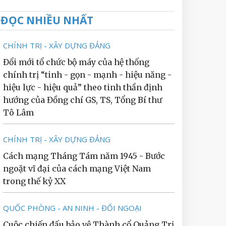
ĐỌC NHIỀU NHẤT
CHÍNH TRỊ - XÂY DỰNG ĐẢNG
Đổi mới tổ chức bộ máy của hệ thống
chính trị “tinh - gọn - mạnh - hiệu năng -
hiệu lực - hiệu quả” theo tinh thần định
hướng của Đồng chí GS, TS, Tổng Bí thư
Tô Lâm
CHÍNH TRỊ - XÂY DỰNG ĐẢNG
Cách mạng Tháng Tám năm 1945 - Bước
ngoặt vĩ đại của cách mạng Việt Nam
trong thế kỷ XX
QUỐC PHÒNG - AN NINH - ĐỐI NGOẠI
Cuộc chiến đấu bảo vệ Thành cổ Quảng Trị