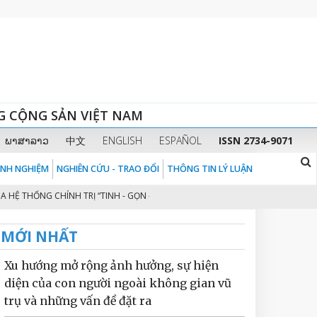
G CỘNG SẢN VIỆT NAM
ພາສາລາວ
中文
ENGLISH
ESPAÑOL
ISSN 2734-9071
KINH NGHIỆM
NGHIÊN CỨU - TRAO ĐỔI
THÔNG TIN LÝ LUẬN
 THỐNG CHÍNH TRỊ “TINH - GỌN - MẠNH - HIỆU NĂNG - HIỆU LỰC - HIỆU QUẢ
MỚI NHẤT
Xu hướng mở rộng ảnh hưởng, sự hiện
diện của con người ngoài không gian vũ
trụ và những vấn đề đặt ra