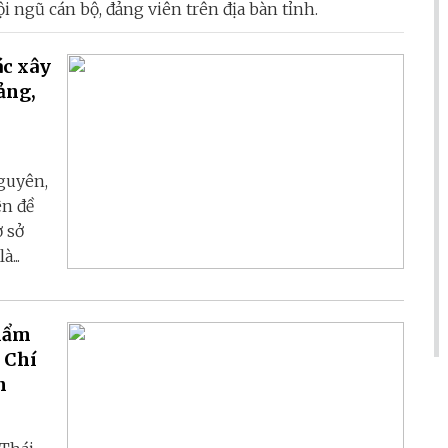
 ngũ cán bộ, đảng viên trên địa bàn tỉnh.
ác xây
ảng,
guyên,
ên đề
ơ sở
...
phẩm
ồ Chí
n