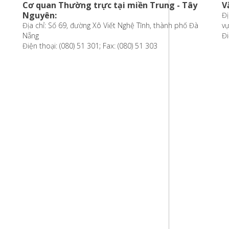
Cơ quan Thường trực tại miền Trung - Tây
V
Nguyên:
Đị
Địa chỉ: Số 69, đường Xô Viết Nghệ Tĩnh, thành phố Đà
vự
Nẵng
Đi
Điện thoại: (080) 51 301; Fax: (080) 51 303