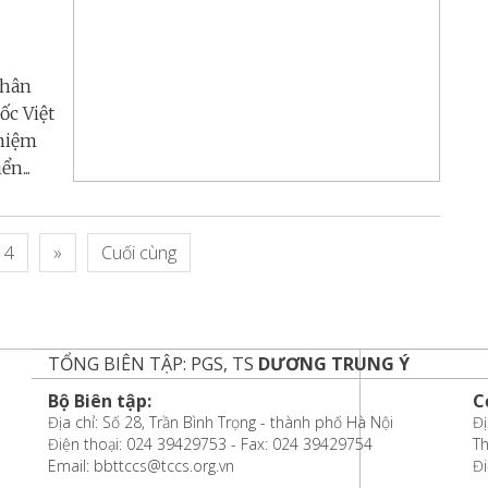
nhân
ốc Việt
 niệm
n...
4
»
Cuối cùng
TỔNG BIÊN TẬP: PGS, TS
DƯƠNG TRUNG Ý
Bộ Biên tập:
C
Địa chỉ: Số 28, Trần Bình Trọng - thành phố Hà Nội
Đị
Điện thoại: 024 39429753 - Fax: 024 39429754
T
Email: bbttccs@tccs.org.vn
Đi