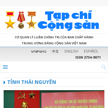
CƠ QUAN LÝ LUẬN CHÍNH TRỊ CỦA BAN CHẤP HÀNH
TRUNG ƯƠNG ĐẢNG CỘNG SẢN VIỆT NAM
ພາສາລາວ
中文
ENGLISH
ESPAÑOL
ISSN 2734-9071
TỈNH THÁI NGUYÊN