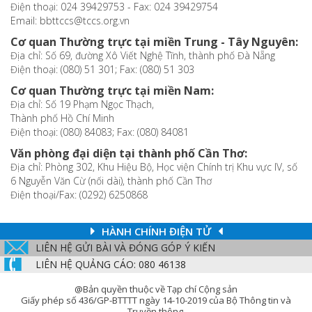
Điện thoại: 024 39429753 - Fax: 024 39429754
Email: bbttccs@tccs.org.vn
Cơ quan Thường trực tại miền Trung - Tây Nguyên:
Địa chỉ: Số 69, đường Xô Viết Nghệ Tĩnh, thành phố Đà Nẵng
Điện thoại: (080) 51 301; Fax: (080) 51 303
Cơ quan Thường trực tại miền Nam:
Địa chỉ: Số 19 Phạm Ngọc Thạch,
Thành phố Hồ Chí Minh
Điện thoại: (080) 84083; Fax: (080) 84081
Văn phòng đại diện tại thành phố Cần Thơ:
Địa chỉ: Phòng 302, Khu Hiệu Bộ, Học viện Chính trị Khu vực IV, số
6 Nguyễn Văn Cừ (nối dài), thành phố Cần Thơ
Điện thoại/Fax: (0292) 6250868
HÀNH CHÍNH ĐIỆN TỬ
LIÊN HỆ GỬI BÀI VÀ ĐÓNG GÓP Ý KIẾN
LIÊN HỆ QUẢNG CÁO: 080 46138
@Bản quyền thuộc về Tạp chí Cộng sản
Giấy phép số 436/GP-BTTTT ngày 14-10-2019 của Bộ Thông tin và
Truyền thông.