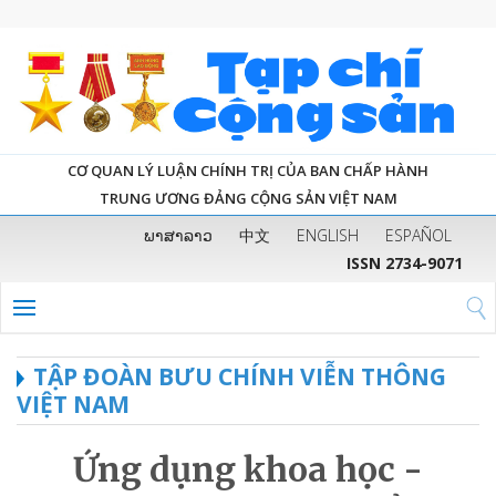
CƠ QUAN LÝ LUẬN CHÍNH TRỊ CỦA BAN CHẤP HÀNH
TRUNG ƯƠNG ĐẢNG CỘNG SẢN VIỆT NAM
ພາສາລາວ
中文
ENGLISH
ESPAÑOL
ISSN 2734-9071
TẬP ĐOÀN BƯU CHÍNH VIỄN THÔNG
VIỆT NAM
Ứng dụng khoa học -