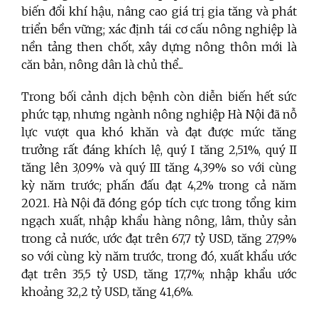
biến đổi khí hậu, nâng cao giá trị gia tăng và phát
triển bền vững; xác định tái cơ cấu nông nghiệp là
nền tảng then chốt, xây dựng nông thôn mới là
căn bản, nông dân là chủ thể...
Trong bối cảnh dịch bệnh còn diễn biến hết sức
phức tạp, nhưng ngành nông nghiệp Hà Nội đã nỗ
lực vượt qua khó khăn và đạt được mức tăng
trưởng rất đáng khích lệ, quý I tăng 2,51%, quý II
tăng lên 3,09% và quý III tăng 4,39% so với cùng
kỳ năm trước; phấn đấu đạt 4,2% trong cả năm
2021. Hà Nội đã đóng góp tích cực trong tổng kim
ngạch xuất, nhập khẩu hàng nông, lâm, thủy sản
trong cả nước, ước đạt trên 67,7 tỷ USD, tăng 27,9%
so với cùng kỳ năm trước, trong đó, xuất khẩu ước
đạt trên 35,5 tỷ USD, tăng 17,7%; nhập khẩu ước
khoảng 32,2 tỷ USD, tăng 41,6%.