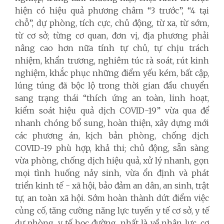
hiện có hiệu quả phương châm “3 trước”, “4 tại
chỗ”, dự phòng, tích cực, chủ động, từ xa, từ sớm,
từ cơ sở; từng cơ quan, đơn vị, địa phương phải
nâng cao hơn nữa tính tự chủ, tự chịu trách
nhiệm, khẩn trương, nghiêm túc rà soát, rút kinh
nghiệm, khắc phục những điểm yếu kém, bất cập,
lúng túng đã bộc lộ trong thời gian đầu chuyển
sang trạng thái “thích ứng an toàn, linh hoạt,
kiểm soát hiệu quả dịch COVID-19” vừa qua để
nhanh chóng bổ sung, hoàn thiện, xây dựng mới
các phương án, kịch bản phòng, chống dịch
COVID-19 phù hợp, khả thi; chủ động, sẵn sàng
vừa phòng, chống dịch hiệu quả, xử lý nhanh, gọn
mọi tình huống nảy sinh, vừa ổn định và phát
triển kinh tế - xã hội, bảo đảm an dân, an sinh, trật
tự, an toàn xã hội. Sớm hoàn thành dứt điểm việc
củng cố, tăng cường năng lực tuyến y tế cơ sở, y tế
dự phòng, y tế học đường, nhất là về nhân lực, cơ