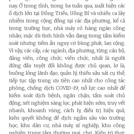
nay. Ở trong tỉnh, trong ba tuần qua, xuất hiện các
ổ dịch lớn tại Đông Triều, Uông Bí và nhiều ca lây
nhiễm trong cộng đồng tại các địa phương, kể cả
trong trường học, nhà máy có hàng ngàn công
nhân; mặc dù tình hình vẫn đang trong tầm kiểm
soát nhưng tiềm ẩn nguy cơ bùng phát, lan rộng.
Vì vậy, các cấp, các ngành, địa phương, từng cán bộ,
đảng viên, công chức, viên chức, nhất là người
đứng đầu tuyệt đối không được chủ quan, lơ là,
buông lỏng lãnh đạo, quản lý, thiếu sâu sát cụ thể;
tiếp tục tập trung ưu tiên cao nhất cho công tác
phòng, chống dịch COVID-19; nỗ lực cao nhất để
kiểm soát dịch bệnh, ngăn chặn, tầm soát chủ
động, xét nghiệm sàng lọc, phát hiện sớm, truy vết
nhanh, khoanh vùng, cách ly, điều trị hiệu quả;
kiên quyết không để dịch ngấm sâu vào trường
học, khu dân cư, nhà máy, xí nghiệp, khu công
nghiệp, trung tâm thương mại, chợ... Kiên trì thực