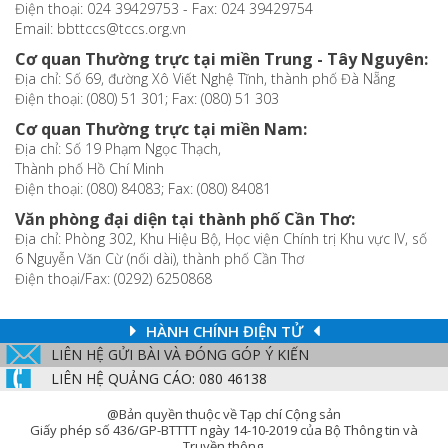
Điện thoại: 024 39429753 - Fax: 024 39429754
Email: bbttccs@tccs.org.vn
Cơ quan Thường trực tại miền Trung - Tây Nguyên:
Địa chỉ: Số 69, đường Xô Viết Nghệ Tĩnh, thành phố Đà Nẵng
Điện thoại: (080) 51 301; Fax: (080) 51 303
Cơ quan Thường trực tại miền Nam:
Địa chỉ: Số 19 Phạm Ngọc Thạch,
Thành phố Hồ Chí Minh
Điện thoại: (080) 84083; Fax: (080) 84081
Văn phòng đại diện tại thành phố Cần Thơ:
Địa chỉ: Phòng 302, Khu Hiệu Bộ, Học viện Chính trị Khu vực IV, số
6 Nguyễn Văn Cừ (nối dài), thành phố Cần Thơ
Điện thoại/Fax: (0292) 6250868
HÀNH CHÍNH ĐIỆN TỬ
LIÊN HỆ GỬI BÀI VÀ ĐÓNG GÓP Ý KIẾN
LIÊN HỆ QUẢNG CÁO: 080 46138
@Bản quyền thuộc về Tạp chí Cộng sản
Giấy phép số 436/GP-BTTTT ngày 14-10-2019 của Bộ Thông tin và
Truyền thông.