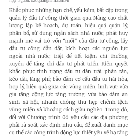
họp_Nguồn: baoquangninh.com.vn
Khắc phục những hạn chế, yếu kém, bất cập trong
quản lý đầu tư công thời gian qua. Nâng cao chất
lượng lập kế hoạch, dự toán, hiệu quả quản lý,
phân bổ, sử dụng ngân sách nhà nước; phát huy
mạnh mẽ vai trò vốn “mồi” của đầu tư công, lấy
đầu tư công dẫn dắt, kích hoạt các nguồn lực
ngoài nhà nước; triệt để tiết kiệm chi thường
xuyên để tăng chi đầu tư phát triển. Kiên quyết
khắc phục tình trạng đầu tư dàn trải, phân tán,
kéo dài, lãng phí; bảo đảm cơ cấu đầu tư hài hòa,
hợp lý, hiệu quả giữa các vùng miền, lĩnh vực vừa
gia tăng động lực tăng trưởng, vừa bảo đảm an
sinh xã hội, nhanh chóng thu hẹp chênh lệch
vùng miền và khoảng cách giàu nghèo. Trong đó,
đối với Chương trình 06 yêu cầu các địa phương
phải rà soát, xác định nhu cầu, đề xuất danh mục
cụ thể các công trình động lực thiết yếu về hạ tầng