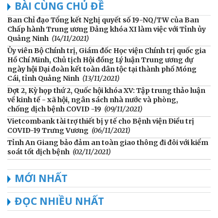
BÀI CÙNG CHỦ ĐỀ
Ban Chỉ đạo Tổng kết Nghị quyết số 19-NQ/TW của Ban
Chấp hành Trung ương Đảng khóa XI làm việc với Tỉnh ủy
Quảng Ninh
(14/11/2021)
Ủy viên Bộ Chính trị, Giám đốc Học viện Chính trị quốc gia
Hồ Chí Minh, Chủ tịch Hội đồng Lý luận Trung ương dự
ngày hội Đại đoàn kết toàn dân tộc tại thành phố Móng
Cái, tỉnh Quảng Ninh
(13/11/2021)
Đợt 2, Kỳ họp thứ 2, Quốc hội khóa XV: Tập trung thảo luận
về kinh tế - xã hội, ngân sách nhà nước và phòng,
chống dịch bệnh COVID -19
(09/11/2021)
Vietcombank tài trợ thiết bị y tế cho Bệnh viện Điều trị
COVID-19 Trưng Vương
(06/11/2021)
Tỉnh An Giang bảo đảm an toàn giao thông đi đôi với kiểm
soát tốt dịch bệnh
(02/11/2021)
MỚI NHẤT
ĐỌC NHIỀU NHẤT