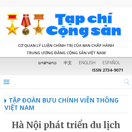
CƠ QUAN LÝ LUẬN CHÍNH TRỊ CỦA BAN CHẤP HÀNH
TRUNG ƯƠNG ĐẢNG CỘNG SẢN VIỆT NAM
ພາສາລາວ
中文
ENGLISH
ESPAÑOL
ISSN 2734-9071
TẬP ĐOÀN BƯU CHÍNH VIỄN THÔNG
VIỆT NAM
Hà Nội phát triển du lịch