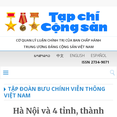
CƠ QUAN LÝ LUẬN CHÍNH TRỊ CỦA BAN CHẤP HÀNH
TRUNG ƯƠNG ĐẢNG CỘNG SẢN VIỆT NAM
ພາສາລາວ
中文
ENGLISH
ESPAÑOL
ISSN 2734-9071
TẬP ĐOÀN BƯU CHÍNH VIỄN THÔNG
VIỆT NAM
Hà Nội và 4 tỉnh, thành