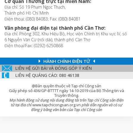
Cơ quan Thường trực tại miền Nam:
Địa chỉ: Số 19 Phạm Ngọc Thạch,
Thành phố Hồ Chí Minh
Điện thoại: (080) 84083; Fax: (080) 84081
Văn phòng đại diện tại thành phố Cần Thơ:
Địa chỉ: Phòng 302, Khu Hiệu Bộ, Học viện Chính trị Khu vực IV, số
6 Nguyễn Văn Cừ (nối dài), thành phố Cần Thơ
Điện thoại/Fax: (0292) 6250868
HÀNH CHÍNH ĐIỆN TỬ
LIÊN HỆ GỬI BÀI VÀ ĐÓNG GÓP Ý KIẾN
LIÊN HỆ QUẢNG CÁO: 080 46138
@Bản quyền thuộc về Tạp chí Cộng sản
Giấy phép số 436/GP-BTTTT ngày 14-10-2019 của Bộ Thông tin và
Truyền thông.
Mọi hành động sử dụng nội dung đăng tải trên Tạp chí Cộng sản điện
tử tại địa chỉ
www.tapchicongsan.org.vn
phải dẫn nguồn và có sự
đồng ý bằng văn bản của Tạp chí Cộng sản