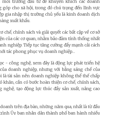
n môi trường đầu tư để khuyến khích các doanh
 góp cho xã hội, trong đó chú trọng đến lĩnh vực
iệp gia nhập thị trường chủ yếu là kinh doanh dịch
 hàng xuất khẩu.
 chế, chính sách và giải quyết các bất cập về cơ sở
iện của các cơ quan, nhằm bảo đảm tính thống nhất
oanh nghiệp. Tiếp tục tăng cường đẩy mạnh cải cách
i mới tác phong phục vụ doanh nghiệp…
 - công nghệ, xem đây là động lực phát triển hệ
há của doanh nghiệp, nhưng với bằng sáng chế của
i là tài sản nên doanh nghiệp không thể thế chấp
ó khăn, cần có bước hoàn thiện cơ chế, chính sách,
nghệ, tạo động lực thúc đẩy sản xuất, nâng cao
h doanh trên địa bàn, những năm qua, nhất là từ đầu
trình Ủy ban nhân dân thành phố ban hành nhiều