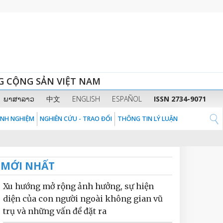
G CỘNG SẢN VIỆT NAM
ພາສາລາວ
中文
ENGLISH
ESPAÑOL
ISSN 2734-9071
KINH NGHIỆM
NGHIÊN CỨU - TRAO ĐỔI
THÔNG TIN LÝ LUẬN
MỚI NHẤT
Xu hướng mở rộng ảnh hưởng, sự hiện
diện của con người ngoài không gian vũ
trụ và những vấn đề đặt ra