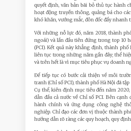
quyết định, văn bản bãi bỏ thủ tục hành c
hoạt động truyền thông, quảng bá cho các
khó khăn, vướng mắc, đôn đốc đẩy nhanh tiế
Với những nỗ lực đó, năm 2018, thành phố
ngoái) và lần đầu tiên đứng trong top 10 
(PCI). Kết quả này khẳng định, thành ph
liên tục trong những năm gần đây; thể hiện
và trên hết là vì mục tiêu phục vụ doanh n
Để tiếp tục có bước cải thiện về môi trư
tranh (Chỉ số PCI), thành phố Hà Nội đã tậ
Cụ thể, kiên định mục tiêu đến năm 2020
dẫn đầu cả nước về Chỉ số PCI. Bên cạnh đ
hành chính và ứng dụng công nghệ thôn
nghiệp. Chỉ đạo các đơn vị thuộc thành ph
hướng dẫn rõ ràng các quy hoạch, quy định