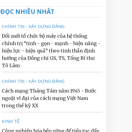
ĐỌC NHIỀU NHẤT
CHÍNH TRỊ - XÂY DỰNG ĐẢNG
Đổi mới tổ chức bộ máy của hệ thống
chính trị “tinh - gọn - mạnh - hiệu năng -
hiệu lực - hiệu quả” theo tinh thần định
hướng của Đồng chí GS, TS, Tổng Bí thư
Tô Lâm
CHÍNH TRỊ - XÂY DỰNG ĐẢNG
Cách mạng Tháng Tám năm 1945 - Bước
ngoặt vĩ đại của cách mạng Việt Nam
trong thế kỷ XX
KINH TẾ
Công nghiệp hóa bền vững để tiếp tục đẩy