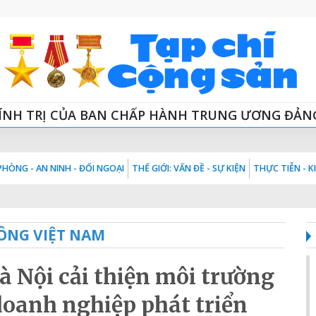
ÍNH TRỊ CỦA BAN CHẤP HÀNH TRUNG ƯƠNG ĐẢN
HÒNG - AN NINH - ĐỐI NGOẠI
THẾ GIỚI: VẤN ĐỀ - SỰ KIỆN
THỰC TIỄN - 
ÔNG VIỆT NAM
 Nội cải thiện môi trường
doanh nghiệp phát triển