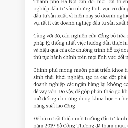
Thành phố Hà Nội cần đổi mới, cải thiệ
nghiệp đầu tư vào những lĩnh vực có đóng
đầu tư sản xuất, vì hiện nay số doanh ngh
vụ, rất ít các doanh nghiệp đầu tư sản xuất
Cùng với đó, cần nghiên cứu đồng bộ hóa cơ
pháp lý, thống nhất việc hướng dẫn thực h
và hiệu quả của các chương trình hỗ trợ d
thủ tục hành chính trên mọi lĩnh vực, đổ
Chính phủ mong muốn phát triển khoa học
sinh thái khởi nghiệp, tạo ra các đột p
doanh nghiệp, các ngân hàng lại không co
để vay vốn. Do vậy, để góp phần tháo gỡ kh
mở đường cho ứng dụng khoa học - công 
năng suất lao động
Để hỗ trợ cải thiện môi trường đầu tư, kin
năm 2019, Sở Công Thương đã tham mưu, 