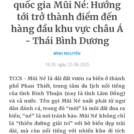
quốc gia Mũi Né: Hướng
tới trở thành điểm đến
hàng đầu khu vực châu Á
- Thái Bình Dương
BÌNH NGUYÊN
16:29, ngày 22-06-2025
TCCS - Mũi Né là dải đất vươn ra biển ở thành
phố Phan Thiết, trung tâm du lịch nổi tiếng
của tỉnh Bình Thuận (nay là tỉnh Lâm Đồng)
và cả nước. Tên gọi Mũi Né xuất phát từ ngư
dân đánh cá, trong đó “mũi” là mũi đất đua ra
biển, “né” là nơi tránh bão. Mũi Né không chỉ
là “thiên đường giải trí” với bờ biển đẹp trải
dài, mà còn nổi tiếng với nhiều khu di tích