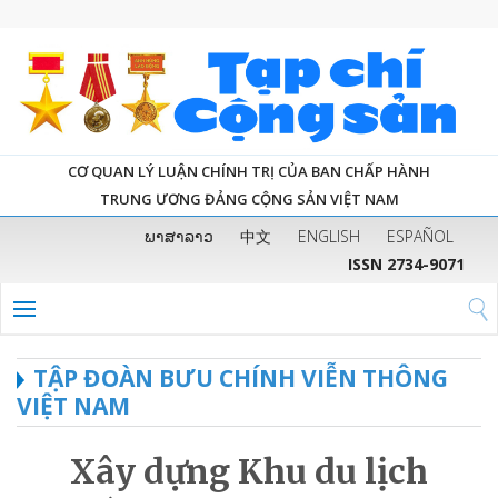
CƠ QUAN LÝ LUẬN CHÍNH TRỊ CỦA BAN CHẤP HÀNH
TRUNG ƯƠNG ĐẢNG CỘNG SẢN VIỆT NAM
ພາສາລາວ
中文
ENGLISH
ESPAÑOL
ISSN 2734-9071
TẬP ĐOÀN BƯU CHÍNH VIỄN THÔNG
VIỆT NAM
Xây dựng Khu du lịch