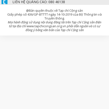
LIÊN HỆ QUẢNG CÁO: 080 46138
@Bản quyền thuộc về Tạp chí Cộng sản
Giấy phép số 436/GP-BTTTT ngày 14-10-2019 của Bộ Thông tin và
Truyền thông.
Mọi hành động sử dụng nội dung đăng tải trên Tạp chí Cộng sản điện
tử tại địa chỉ
www.tapchicongsan.org.vn
phải dẫn nguồn và có sự
đồng ý bằng văn bản của Tạp chí Cộng sản