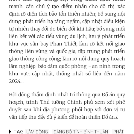
mạnh, cần chú ý tạo điểm nhấn cho đô thị; xác
định rõ diện tích bảo tồn thiên nhiên; bổ sung nội
dung phát triển hạ tầng ngầm, cập nhật điều kiện
tự nhiên thay đổi do biến đổi khí hậu; bổ sung mối
liên kết với các tiểu vùng du lịch; lưu ý phát triển
khu vực sân bay Phan Thiết; làm rõ kết nối giao
thông liên vùng và quốc gia, tập trung phát triển
giao thông công cộng; làm rõ nội dung quy hoạch
lâm nghiệp; bảo đảm quốc phòng - an ninh trong
khu vực; cập nhật, thống nhất số liệu đến năm
2024…
Hội đồng thẩm định nhất trí thông qua Đồ án quy
hoạch, trình Thủ tướng Chính phủ xem xét phê
duyệt sau khi địa phương phối hợp với đơn vị tư
vấn tiếp thu đầy đủ ý kiến để hoàn thiện Đồ án./.
TAG
LÂM ĐỒNG
ĐẢNG BỘ TỈNH BÌNH THUẬN
PHÁT