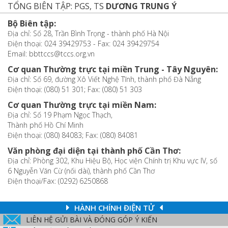
TỔNG BIÊN TẬP: PGS, TS
DƯƠNG TRUNG Ý
Bộ Biên tập:
Địa chỉ: Số 28, Trần Bình Trọng - thành phố Hà Nội
Điện thoại: 024 39429753 - Fax: 024 39429754
Email: bbttccs@tccs.org.vn
Cơ quan Thường trực tại miền Trung - Tây Nguyên:
Địa chỉ: Số 69, đường Xô Viết Nghệ Tĩnh, thành phố Đà Nẵng
Điện thoại: (080) 51 301; Fax: (080) 51 303
Cơ quan Thường trực tại miền Nam:
Địa chỉ: Số 19 Phạm Ngọc Thạch,
Thành phố Hồ Chí Minh
Điện thoại: (080) 84083; Fax: (080) 84081
Văn phòng đại diện tại thành phố Cần Thơ:
Địa chỉ: Phòng 302, Khu Hiệu Bộ, Học viện Chính trị Khu vực IV, số
6 Nguyễn Văn Cừ (nối dài), thành phố Cần Thơ
Điện thoại/Fax: (0292) 6250868
HÀNH CHÍNH ĐIỆN TỬ
LIÊN HỆ GỬI BÀI VÀ ĐÓNG GÓP Ý KIẾN