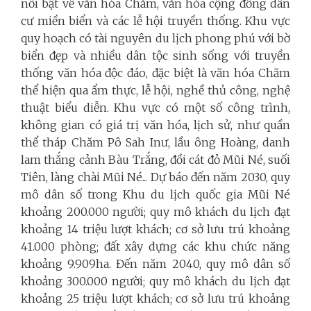
nổi bật về văn hóa Chăm, văn hóa cộng đồng dân
cư miền biển và các lễ hội truyền thống. Khu vực
quy hoạch có tài nguyên du lịch phong phú với bờ
biển đẹp và nhiều dân tộc sinh sống với truyền
thống văn hóa độc đáo, đặc biệt là văn hóa Chăm
thể hiện qua ẩm thực, lễ hội, nghề thủ công, nghệ
thuật biểu diễn. Khu vực có một số công trình,
không gian có giá trị văn hóa, lịch sử, như quần
thể tháp Chăm Pô Sah Inư, lầu ông Hoàng, danh
lam thắng cảnh Bàu Trắng, đồi cát đỏ Mũi Né, suối
Tiên, làng chài Mũi Né... Dự báo đến năm 2030, quy
mô dân số trong Khu du lịch quốc gia Mũi Né
khoảng 200.000 người; quy mô khách du lịch đạt
khoảng 14 triệu lượt khách; cơ sở lưu trú khoảng
41.000 phòng; đất xây dựng các khu chức năng
khoảng 9.909ha. Đến năm 2040, quy mô dân số
khoảng 300.000 người; quy mô khách du lịch đạt
khoảng 25 triệu lượt khách; cơ sở lưu trú khoảng