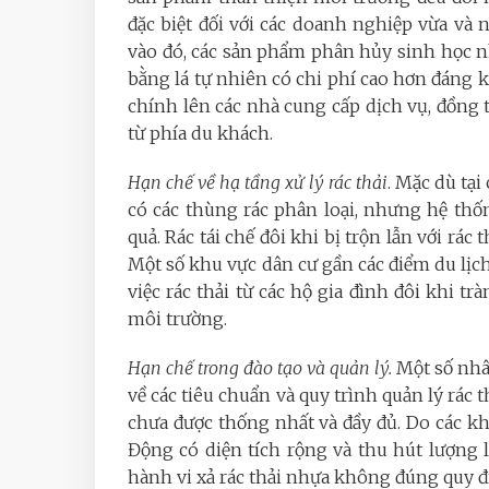
đặc biệt đối với các doanh nghiệp vừa và 
vào đó, các sản phẩm phân hủy sinh học n
bằng lá tự nhiên có chi phí cao hơn đáng k
chính lên các nhà cung cấp dịch vụ, đồng t
từ phía du khách.
Hạn chế về hạ tầng xử lý rác thải
. Mặc dù tạ
có các thùng rác phân loại, nhưng hệ thố
quả. Rác tái chế đôi khi bị trộn lẫn với rá
Một số khu vực dân cư gần các điểm du lịch
việc rác thải từ các hộ gia đình đôi khi 
môi trường.
Hạn chế trong đào tạo và quản lý.
Một số nhâ
về các tiêu chuẩn và quy trình quản lý rác 
chưa được thống nhất và đầy đủ.
Do các kh
Động có diện tích rộng và thu hút lượng 
hành vi xả rác thải nhựa không đúng quy đ