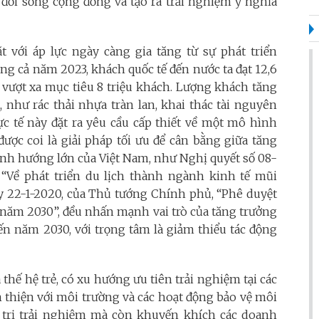
g đời sống cộng đồng và tạo ra trải nghiệm ý nghĩa
t với áp lực ngày càng gia tăng từ sự phát triển
g cả năm 2023, khách quốc tế đến nước ta đạt 12,6
, vượt xa mục tiêu 8 triệu khách. Lượng khách tăng
như rác thải nhựa tràn lan, khai thác tài nguyên
c tế này đặt ra yêu cầu cấp thiết về một mô hình
ược coi là giải pháp tối ưu để cân bằng giữa tăng
định hướng lớn của Việt Nam, như Nghị quyết số 08-
, “Về phát triển du lịch thành ngành kinh tế mũi
y 22-1-2020, của Thủ tướng Chính phủ, “Phê duyệt
n năm 2030”, đều nhấn mạnh vai trò của tăng trưởng
đến năm 2030, với trọng tâm là giảm thiểu tác động
 thế hệ trẻ, có xu hướng ưu tiên trải nghiệm tại các
n thiện với môi trường và các hoạt động bảo vệ môi
 trị trải nghiệm mà còn khuyến khích các doanh