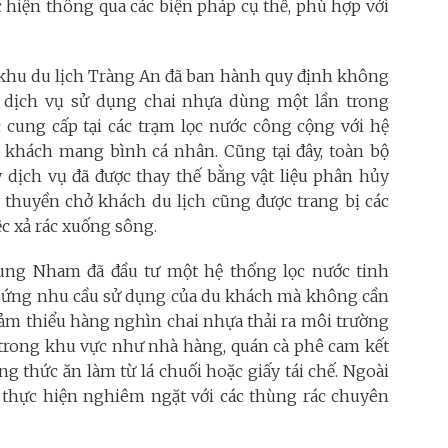
hiện thông qua các biện pháp cụ thể, phù hợp với
 khu du lịch Tràng An đã ban hành quy định không
 dịch vụ sử dụng chai nhựa dùng một lần trong
 cung cấp tại các trạm lọc nước công cộng với hệ
u khách mang bình cá nhân. Cũng tại đây, toàn bộ
y dịch vụ đã được thay thế bằng vật liệu phân hủy
ác thuyền chở khách du lịch cũng được trang bị các
ệc xả rác xuống sông.
hung Nham đã đầu tư một hệ thống lọc nước tinh
đáp ứng nhu cầu sử dụng của du khách mà không cần
iảm thiểu hàng nghìn chai nhựa thải ra môi trường
ụ trong khu vực như nhà hàng, quán cà phê cam kết
g thức ăn làm từ lá chuối hoặc giấy tái chế. Ngoài
ợc thực hiện nghiêm ngặt với các thùng rác chuyên