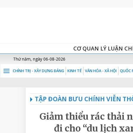
CƠ QUAN LÝ LUẬN CH
Thứ năm, ngày 06-08-2026
CHÍNH TRỊ - XÂY DỰNG ĐẢNG
KINH TẾ
VĂN HÓA - XÃ HỘI
QUỐC P
TẬP ĐOÀN BƯU CHÍNH VIỄN TH
Giảm thiểu rác thải 
đi cho “du lịch xa