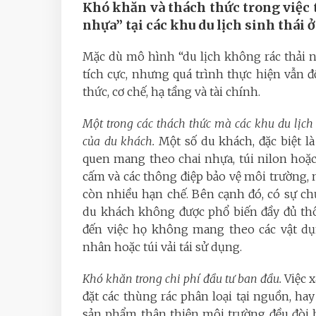
Khó khăn và thách thức trong việc 
nhựa” tại các khu du lịch sinh thái 
Mặc dù mô hình “du lịch không rác thải n
tích cực, nhưng quá trình thực hiện vẫn 
thức, cơ chế, hạ tầng và tài chính.
Một trong các thách thức mà các khu du lịch
của du khách.
Một số du khách, đặc biệt l
quen mang theo chai nhựa, túi nilon hoặ
cấm và các thông điệp bảo vệ môi trường,
còn nhiều hạn chế. Bên cạnh đó, có sự ch
du khách không được phổ biến đầy đủ thô
đến việc họ không mang theo các vật dụ
nhân hoặc túi vải tái sử dụng.
Khó khăn trong chi phí đầu tư ban đầu.
Việc 
đặt các thùng rác phân loại tại nguồn, ha
sản phẩm thân thiện môi trường đều đòi h