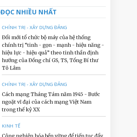
ĐỌC NHIỀU NHẤT
CHÍNH TRỊ - XÂY DỰNG ĐẢNG
Đổi mới tổ chức bộ máy của hệ thống
chính trị “tinh - gọn - mạnh - hiệu năng -
hiệu lực - hiệu quả” theo tinh thần định
hướng của Đồng chí GS, TS, Tổng Bí thư
Tô Lâm
CHÍNH TRỊ - XÂY DỰNG ĐẢNG
Cách mạng Tháng Tám năm 1945 - Bước
ngoặt vĩ đại của cách mạng Việt Nam
trong thế kỷ XX
KINH TẾ
Công nghiệp hóa bền vững để tiếp tục đẩy