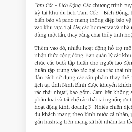
Tam Cốc - Bích Động
: Các chương trình tu
kỳ tại khu du lịch Tam Cốc - Bích Động,
biển báo và pano mang thông điệp bảo vệ 
vào khu vực. Tại đây, các homestay và nhà
dùng một lần, thay bằng chai thủy tinh hoặ
Thêm vào đó, nhiều hoạt động hỗ trợ mô 
nhận thức cộng đồng. Ban quản lý các khu 
chức các buổi tập huấn cho người lao độ
huấn tập trung vào tác hại của rác thải n
dẫn cách sử dụng các sản phẩm thay thế;
lịch tại tỉnh Ninh Bình được khuyến khíc
rác thải nhựa”, bao gồm: Cam kết không
phân loại và tái chế rác thải tại nguồn; ư
hoạt động kinh doanh; 3- Nhiều chiến dịc
du khách mang theo bình nước cá nhân; ph
gắn hashtag trên mạng xã hội nhằm lan tỏa