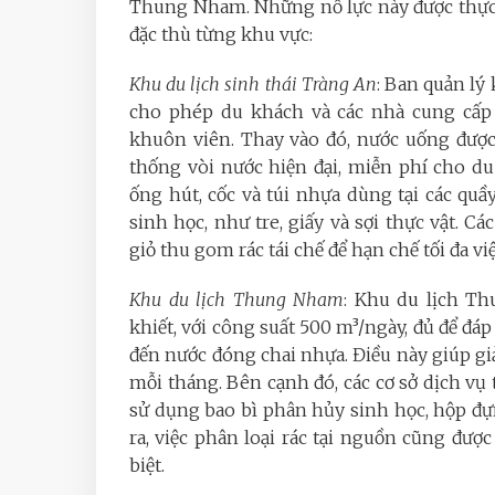
Thung Nham. Những nỗ lực này được thực 
đặc thù từng khu vực:
Khu du lịch sinh thái Tràng An
: Ban quản lý
cho phép du khách và các nhà cung cấp
khuôn viên. Thay vào đó, nước uống được
thống vòi nước hiện đại, miễn phí cho d
ống hút, cốc và túi nhựa dùng tại các quầ
sinh học, như tre, giấy và sợi thực vật. C
giỏ thu gom rác tái chế để hạn chế tối đa vi
Khu du lịch Thung Nham
: Khu du lịch T
khiết, với công suất 500 m³/ngày, đủ để 
đến nước đóng chai nhựa. Điều này giúp g
mỗi tháng. Bên cạnh đó, các cơ sở dịch v
sử dụng bao bì phân hủy sinh học, hộp đựn
ra, việc phân loại rác tại nguồn cũng đư
biệt.