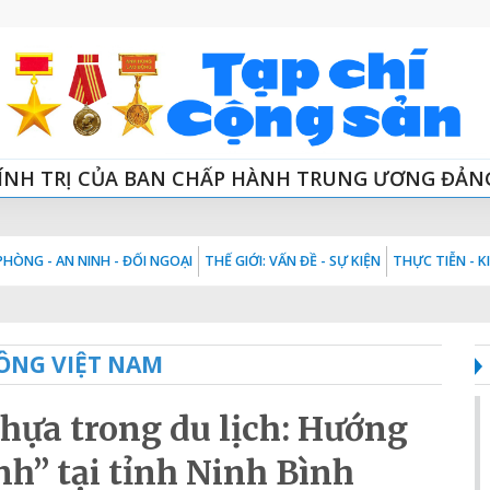
ÍNH TRỊ CỦA BAN CHẤP HÀNH TRUNG ƯƠNG ĐẢN
HÒNG - AN NINH - ĐỐI NGOẠI
THẾ GIỚI: VẤN ĐỀ - SỰ KIỆN
THỰC TIỄN - 
ÔNG VIỆT NAM
nhựa trong du lịch: Hướng
nh” tại tỉnh Ninh Bình