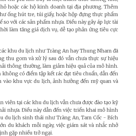
nhỏ hoặc các hộ kinh doanh tại địa phương.
Thêm
hư ống hút tre, túi giấy, hoặc hộp đựng thực phẩm
ể so với các sản phẩm nhựa. Điều này gây áp lực tài
hời làm tăng giá dịch vụ, dễ tạo phản ứng tiêu cực
i các khu du lịch như Tràng An hay Thung Nham đã
ng thu gom và xử lý sau đó vẫn chưa thực sự hiệu
c thải thông thường, làm giảm hiệu quả của mô hình.
 không có điểm tập kết rác đạt tiêu chuẩn, dẫn đến
tràn vào khu vực du lịch, ảnh hưởng đến mỹ quan và
n viên tại các khu du lịch vẫn chưa được đào tạo kỹ
thải nhựa. Điều này dẫn đến việc triển khai mô hình
u du lịch sinh thái như Tràng An, Tam Cốc - Bích
lớn du khách mỗi ngày, việc giám sát và nhắc nhở
ịnh gặp nhiều trở ngại.