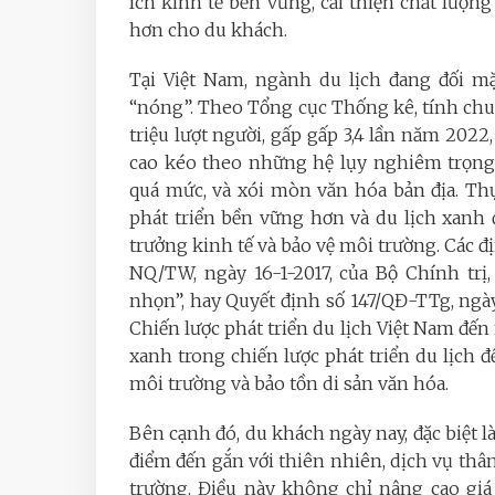
ích kinh tế bền vững, cải thiện chất lượn
hơn cho du khách.
Tại Việt Nam, ngành du lịch đang đối mặ
“nóng”. Theo Tổng cục Thống kê, tính chun
triệu lượt người, gấp gấp 3,4 lần năm 2022
cao kéo theo những hệ lụy nghiêm trọng, 
quá mức, và xói mòn văn hóa bản địa. Thự
phát triển bền vững hơn và du lịch xanh đ
trưởng kinh tế và bảo vệ môi trường. Các 
NQ/TW, ngày 16-1-2017, của Bộ Chính trị
nhọn”, hay Quyết định số 147/QĐ-TTg, ngà
Chiến lược phát triển du lịch Việt Nam đế
xanh trong chiến lược phát triển du lịch 
môi trường và bảo tồn di sản văn hóa.
Bên cạnh đó, du khách ngày nay, đặc biệt là
điểm đến gắn với thiên nhiên, dịch vụ thâ
trường. Điều này không chỉ nâng cao giá