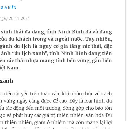
GIA KIÊN
 ngày 20-11-2024
 sinh thái đa dạng, tỉnh Ninh Bình đã và đang
của du khách trong và ngoài nước. Tuy nhiên,
ành du lịch là nguy cơ gia tăng rác thải, đặc
h ảnh “du lịch xanh”, tỉnh Ninh Bình đang tiên
ểu rác thải nhựa mang tính bền vững, gắn liền
Việt Nam.
h xanh
triển tất yếu trên toàn cầu, khi nhận thức về trách
n vững ngày càng được đề cao. Đây là loại hình du
ểu tác động đến môi trường, đóng góp cho bảo tồn
ạo và phát huy các giá trị thiên nhiên, văn hóa. Du
ên thiên nhiên, giảm ô nhiễm mà còn mang lại lợi