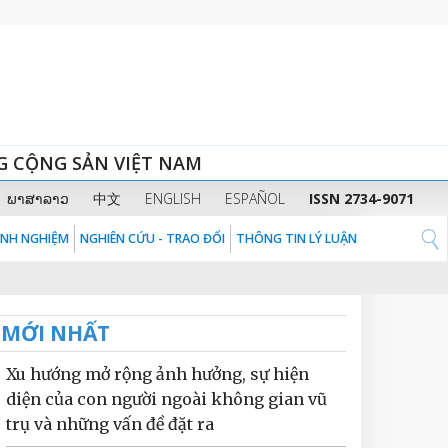
G CỘNG SẢN VIỆT NAM
ພາສາລາວ
中文
ENGLISH
ESPAÑOL
ISSN 2734-9071
KINH NGHIỆM
NGHIÊN CỨU - TRAO ĐỔI
THÔNG TIN LÝ LUẬN
MỚI NHẤT
Xu hướng mở rộng ảnh hưởng, sự hiện
diện của con người ngoài không gian vũ
trụ và những vấn đề đặt ra