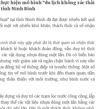
thực hiện mô hình “du lịch không rác thải
ở tỉnh Ninh Bình
hựa” tại tỉnh Ninh Bình đã đạt được nhiều kết quả
đối mặt với nhiều khó khăn, thách thức cả về nhận
 sinh thái này gặp phải đó là thói quen và nhận thức
à khách lẻ hoặc khách đoàn đông, vẫn duy trì thói
c các vật dụng nhựa dùng một lần. Dù có biển báo
 nhưng việc giám sát và ngăn chặn hành vi này vẫn
ưa đồng bộ về thông điệp và truyền thông: Một số
ng tin về mô hình trước khi đến tham quan, dẫn
ng thân thiện với môi trường, như bình nước cá
xây dựng và duy trì các trạm lọc nước công cộng, lắp
y thay thế các vật liệu nhựa dùng một lần bằng các
ỏi chi phí lớn. Đây là một thách thức không nhỏ,