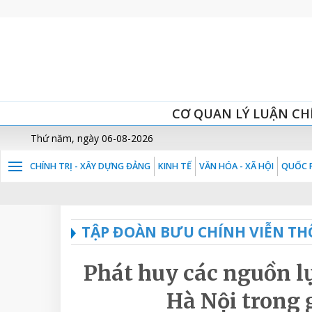
CƠ QUAN LÝ LUẬN CH
Thứ năm, ngày 06-08-2026
CHÍNH TRỊ - XÂY DỰNG ĐẢNG
KINH TẾ
VĂN HÓA - XÃ HỘI
QUỐC P
TẬP ĐOÀN BƯU CHÍNH VIỄN TH
Phát huy các nguồn lự
Hà Nội trong