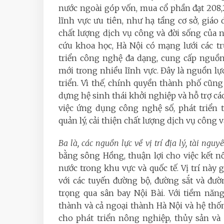
nước ngoài góp vốn, mua cổ phần đạt 208,
lĩnh vực ưu tiên, như hạ tầng cơ sở, giáo
chất lượng dịch vụ công và đời sống của 
cứu khoa học, Hà Nội có mạng lưới các t
triển công nghệ đa dạng, cung cấp nguồn
mới trong nhiều lĩnh vực. Đây là nguồn lự
triển. Vì thế, chính quyền thành phố cũng
dựng hệ sinh thái khởi nghiệp và hỗ trợ c
việc ứng dụng công nghệ số, phát triển
quản lý, cải thiện chất lượng dịch vụ công 
Ba là, các nguồn lực về vị trí địa lý, tài ngu
bằng sông Hồng, thuận lợi cho việc kết nố
nước trong khu vực và quốc tế. Vị trí này
với các tuyến đường bộ, đường sắt và đườ
trọng qua sân bay Nội Bài. Với tiềm năn
thành và cả ngoại thành Hà Nội và hệ thố
cho phát triển nông nghiệp, thủy sản và