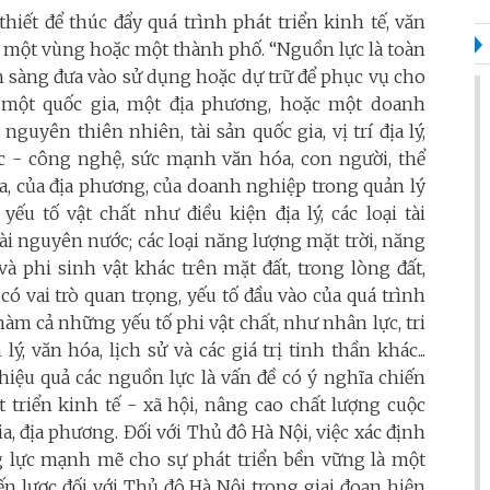
hiết để thúc đẩy quá trình phát triển kinh tế, văn
a, một vùng hoặc một thành phố. “Nguồn lực là toàn
ẵn sàng đưa vào sử dụng hoặc dự trữ để phục vụ cho
i một quốc gia, một địa phương, hoặc một doanh
nguyên thiên nhiên, tài sản quốc gia, vị trí địa lý,
ọc - công nghệ, sức mạnh văn hóa, con người, thể
 gia, của địa phương, của doanh nghiệp trong quản lý
ếu tố vật chất như điều kiện địa lý, các loại tài
ài nguyên nước; các loại năng lượng mặt trời, năng
và phi sinh vật khác trên mặt đất, trong lòng đất,
ó vai trò quan trọng, yếu tố đầu vào của quá trình
àm cả những yếu tố phi vật chất, như nhân lực, tri
, văn hóa, lịch sử và các giá trị tinh thần khác...
 hiệu quả các nguồn lực là vấn đề có ý nghĩa chiến
t triển kinh tế - xã hội, nâng cao chất lượng cuộc
a, địa phương. Đối với Thủ đô Hà Nội, việc xác định
ng lực mạnh mẽ cho sự phát triển bền vững là một
ến lược đối với Thủ đô Hà Nội trong giai đoạn hiện