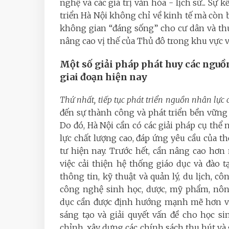
nghệ và các giá trị văn hóa - lịch sử... Sự 
triển Hà Nội không chỉ về kinh tế mà còn b
không gian “đáng sống” cho cư dân và thu h
nâng cao vị thế của Thủ đô trong khu vực và
Một số giải pháp phát huy các nguồ
giai đoạn hiện nay
Thứ nhất, tiếp tục phát triển nguồn nhân lực 
đến sự thành công và phát triển bền vững
Do đó, Hà Nội cần có các giải pháp cụ thể
lực chất lượng cao, đáp ứng yêu cầu của 
tư hiện nay. Trước hết, cần nâng cao hơn 
việc cải thiện hệ thống giáo dục và đào t
thông tin, kỹ thuật và quản lý, du lịch, 
công nghệ sinh học, dược, mỹ phẩm, nông
dục cần được định hướng mạnh mẽ hơn và
sáng tạo và giải quyết vấn đề cho học sin
chỉnh, xây dựng các chính sách thu hút và 