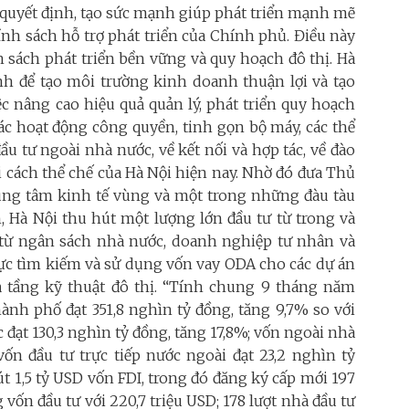
ò quyết định, tạo sức mạnh giúp phát triển mạnh mẽ
chính sách hỗ trợ phát triển của Chính phủ. Điều này
h sách phát triển bền vững và quy hoạch đô thị. Hà
nh để tạo môi trường kinh doanh thuận lợi và tạo
ệc nâng cao hiệu quả quản lý, phát triển quy hoạch
c hoạt động công quyền, tinh gọn bộ máy, các thể
ầu tư ngoài nhà nước, về kết nối và hợp tác, về đào
ải cách thể chế của Hà Nội hiện nay. Nhờ đó đưa Thủ
rung tâm kinh tế vùng và một trong những đàu tàu
n, Hà Nội thu hút một lượng lớn đầu tư từ trong và
 từ ngân sách nhà nước, doanh nghiệp tư nhân và
 cực tìm kiếm và sử dụng vốn vay ODA cho các dự án
hạ tầng kỹ thuật đô thị. “Tính chung 9 tháng năm
hành phố đạt 351,8 nghìn tỷ đồng, tăng 9,7% so với
đạt 130,3 nghìn tỷ đồng, tăng 17,8%; vốn ngoài nhà
vốn đầu tư trực tiếp nước ngoài đạt 23,2 nghìn tỷ
t 1,5 tỷ USD vốn FDI, trong đó đăng ký cấp mới 197
ng vốn đầu tư với 220,7 triệu USD; 178 lượt nhà đầu tư