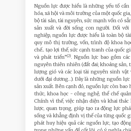
Nguồn lực được hiểu là những yếu tố cần t
hóa, xã hội và môi trường của một quốc gi
bộ tài sản, tài nguyên, sức mạnh vốn có s
sản xuất và đời sống con người. Đối vớ
nghiệp, nguồn lực được hiểu là toàn bộ tài 
quy mô thị trường, vốn, trình độ khoa h
chế... tạo lợi thế, sức cạnh tranh của quốc
(2)
và phát triển”
. Nguồn lực bao gồm các y
nguyên thiên nhiên (đất đai; khoáng sản, t
lượng gió và các loại tài nguyên sinh vật 
dưới đại dương…). Đây là những nguồn lực c
sản xuất. Bên cạnh đó, nguồn lực còn bao h
thức, khoa học - công nghệ, thể chế quản lý
Chính vì thế, việc nhận diện và khai thác
lược, quan trọng, giúp tạo ra động lực phá
sống và khẳng định vị thế của từng quốc gi
phát huy hiệu quả các nguồn lực, tạo độ
trong những vấn đề cốt lõi, có ý nghĩa chi