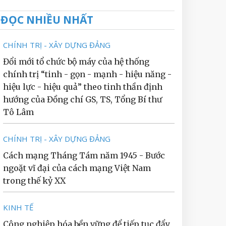
ĐỌC NHIỀU NHẤT
CHÍNH TRỊ - XÂY DỰNG ĐẢNG
Đổi mới tổ chức bộ máy của hệ thống
chính trị “tinh - gọn - mạnh - hiệu năng -
hiệu lực - hiệu quả” theo tinh thần định
hướng của Đồng chí GS, TS, Tổng Bí thư
Tô Lâm
CHÍNH TRỊ - XÂY DỰNG ĐẢNG
Cách mạng Tháng Tám năm 1945 - Bước
ngoặt vĩ đại của cách mạng Việt Nam
trong thế kỷ XX
KINH TẾ
Công nghiệp hóa bền vững để tiếp tục đẩy