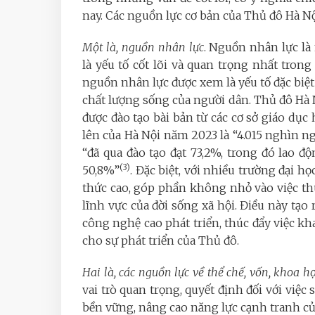
nay. Các nguồn lực cơ bản của Thủ đô Hà N
Một là, nguồn nhân lực
. Nguồn nhân lực là
là yếu tố cốt lõi và quan trọng nhất trong
nguồn nhân lực được xem là yếu tố đặc biệt
chất lượng sống của người dân. Thủ đô Hà N
được đào tạo bài bản từ các cơ sở giáo dục 
lên của Hà Nội năm 2023 là “4.015 nghìn n
“đã qua đào tạo đạt 73,2%, trong đó lao độ
(3)
50,8%”
. Đặc biệt, với nhiều trường đại h
thức cao, góp phần không nhỏ vào việc th
lĩnh vực của đời sống xã hội. Điều này tạo
công nghệ cao phát triển, thúc đẩy việc kha
cho sự phát triển của Thủ đô.
Hai là, các nguồn lực về thể chế, vốn, khoa 
vai trò quan trọng, quyết định đối với việc
bền vững, nâng cao năng lực cạnh tranh củ