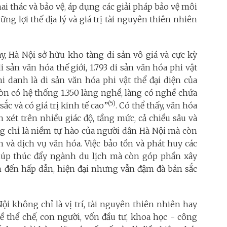
ai thác và bảo vệ, áp dụng các giải pháp bảo vệ môi
g lợi thế địa lý và giá trị tài nguyên thiên nhiên
y, Hà Nội sở hữu kho tàng di sản vô giá và cực kỳ
 sản văn hóa thế giới, 1.793 di sản văn hóa phi vật
i danh là di sản văn hóa phi vật thể đại diện của
i còn có hệ thống 1.350 làng nghề, làng có nghề chứa
(5)
c và có giá trị kinh tế cao”
. Có thể thấy, văn hóa
 xét trên nhiều giác độ, tầng mức, cả chiều sâu và
g chỉ là niềm tự hào của người dân Hà Nội mà còn
ch và dịch vụ văn hóa. Việc bảo tồn và phát huy các
 giúp thúc đẩy ngành du lịch mà còn góp phần xây
 đến hấp dẫn, hiện đại nhưng vẫn đậm đà bản sắc
ội không chỉ là vị trí, tài nguyên thiên nhiên hay
ề thể chế, con người, vốn đầu tư, khoa học - công