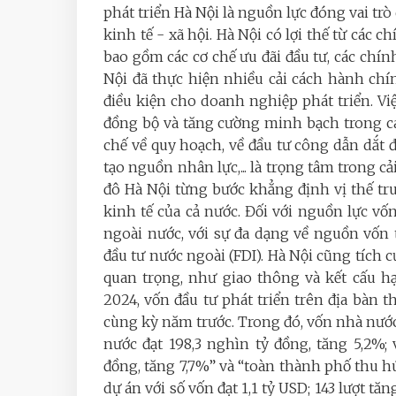
phát triển Hà Nội là nguồn lực đóng vai tr
kinh tế - xã hội. Hà Nội có lợi thế từ các 
bao gồm các cơ chế ưu đãi đầu tư, các chín
Nội đã thực hiện nhiều cải cách hành chí
điều kiện cho doanh nghiệp phát triển. Vi
đồng bộ và tăng cường minh bạch trong cá
chế về quy hoạch, về đầu tư công dẫn dắt đ
tạo nguồn nhân lực,... là trọng tâm trong c
đô Hà Nội từng bước khẳng định vị thế t
kinh tế của cả nước. Đối với nguồn lực vố
ngoài nước, với sự đa dạng về nguồn vốn
đầu tư nước ngoài (FDI). Hà Nội cũng tích
quan trọng, như giao thông và kết cấu 
2024, vốn đầu tư phát triển trên địa bàn t
cùng kỳ năm trước. Trong đó, vốn nhà nước 
nước đạt 198,3 nghìn tỷ đồng, tăng 5,2%; 
đồng, tăng 7,7%” và “toàn thành phố thu hú
dự án với số vốn đạt 1,1 tỷ USD; 143 lượt tă