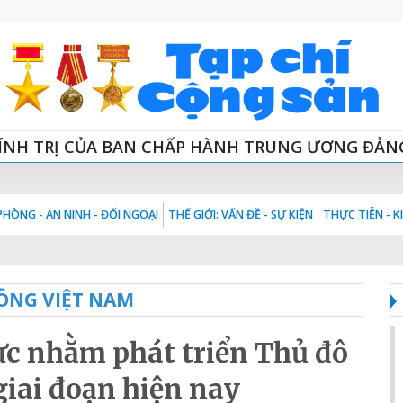
ÍNH TRỊ CỦA BAN CHẤP HÀNH TRUNG ƯƠNG ĐẢN
HÒNG - AN NINH - ĐỐI NGOẠI
THẾ GIỚI: VẤN ĐỀ - SỰ KIỆN
THỰC TIỄN - 
ÔNG VIỆT NAM
c nhằm phát triển Thủ đô
 giai đoạn hiện nay