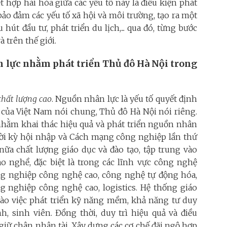
kết hợp hài hòa giữa các yếu tố này là điều kiện phát
ảo đảm các yếu tố xã hội và môi trường, tạo ra một
út đầu tư, phát triển du lịch,... qua đó, từng bước
 trên thế giới.
n lực nhằm phát triển Thủ đô Hà Nội trong
chất lượng cao
. Nguồn nhân lực là yếu tố quyết định
 của Việt Nam nói chung, Thủ đô Hà Nội nói riêng.
 nhằm khai thác hiệu quả và phát triển nguồn nhân
thời kỳ hội nhập và Cách mạng công nghiệp lần thứ
nữa chất lượng giáo dục và đào tạo, tập trung vào
ạo nghề, đặc biệt là trong các lĩnh vực công nghệ
công nghiệp công nghệ cao, công nghệ tự động hóa,
 nghiệp công nghệ cao, logistics. Hệ thống giáo
o việc phát triển kỹ năng mềm, khả năng tư duy
h, sinh viên. Đồng thời, duy trì hiệu quả và điều
giữ chân nhân tài. Xây dựng các cơ chế đãi ngộ hợp