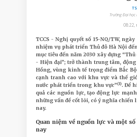
TS
Trường Đại học
08:22,
TCCS - Nghị quyết số 15-NQ/TW, ngày 5
nhiệm vụ phát triển Thủ đô Hà Nội đế
mục tiêu đến năm 2030 xây dựng “Thủ 
- Hiện đại”; trở thành trung tâm, động l
Hồng, vùng kinh tế trọng điểm Bắc Bộ va
cạnh tranh cao với khu vực và thế giớ
(1)
nước phát triển trong khu vực”
. Để 
quả các nguồn lực, tạo động lực mạnh
những vấn đề cốt lõi, có ý nghĩa chiến 
nay.
Quan niệm về nguồn lực và một số 
nay