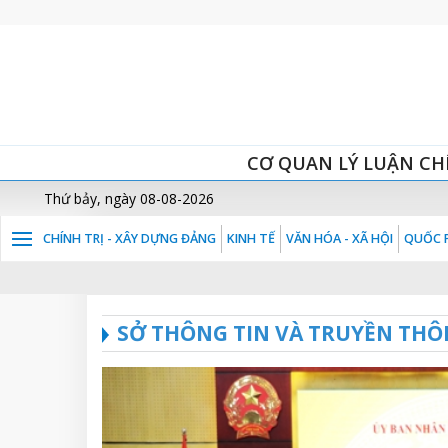
CƠ QUAN LÝ LUẬN CH
Thứ bảy, ngày 08-08-2026
CHÍNH TRỊ - XÂY DỰNG ĐẢNG
KINH TẾ
VĂN HÓA - XÃ HỘI
QUỐC P
SỞ THÔNG TIN VÀ TRUYỀN THÔ