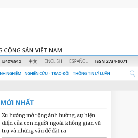
G CỘNG SẢN VIỆT NAM
ພາສາລາວ
中文
ENGLISH
ESPAÑOL
ISSN 2734-9071
KINH NGHIỆM
NGHIÊN CỨU - TRAO ĐỔI
THÔNG TIN LÝ LUẬN
MỚI NHẤT
Xu hướng mở rộng ảnh hưởng, sự hiện
diện của con người ngoài không gian vũ
trụ và những vấn đề đặt ra