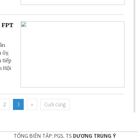
n FPT
hân
 ủy,
 tiếp
h Hội
2
3
»
Cuối cùng
TỔNG BIÊN TẬP: PGS, TS
DƯƠNG TRUNG Ý