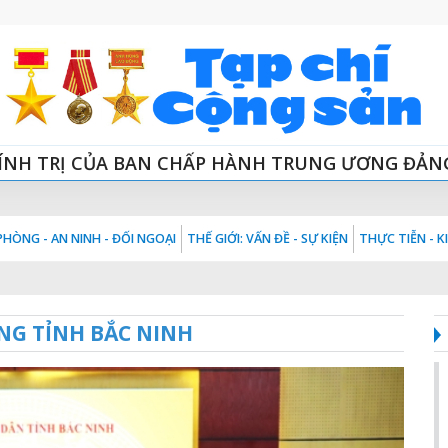
ÍNH TRỊ CỦA BAN CHẤP HÀNH TRUNG ƯƠNG ĐẢN
HÒNG - AN NINH - ĐỐI NGOẠI
THẾ GIỚI: VẤN ĐỀ - SỰ KIỆN
THỰC TIỄN - 
NG TỈNH BẮC NINH