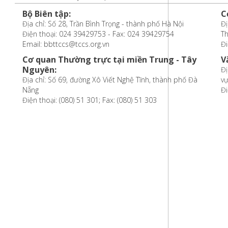
Bộ Biên tập:
C
Địa chỉ: Số 28, Trần Bình Trọng - thành phố Hà Nội
Đị
Điện thoại: 024 39429753 - Fax: 024 39429754
T
Email: bbttccs@tccs.org.vn
Đi
Cơ quan Thường trực tại miền Trung - Tây
V
Nguyên:
Đị
Địa chỉ: Số 69, đường Xô Viết Nghệ Tĩnh, thành phố Đà
vự
Nẵng
Đi
Điện thoại: (080) 51 301; Fax: (080) 51 303