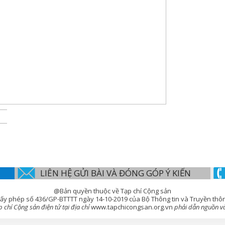
LIÊN HỆ GỬI BÀI VÀ ĐÓNG GÓP Ý KIẾN
@Bản quyền thuộc về Tạp chí Cộng sản
ấy phép số 436/GP-BTTTT ngày 14-10-2019 của Bộ Thông tin và Truyền thô
chí Cộng sản điện tử tại địa chỉ
www.tapchicongsan.org.vn
phải dẫn nguồn và