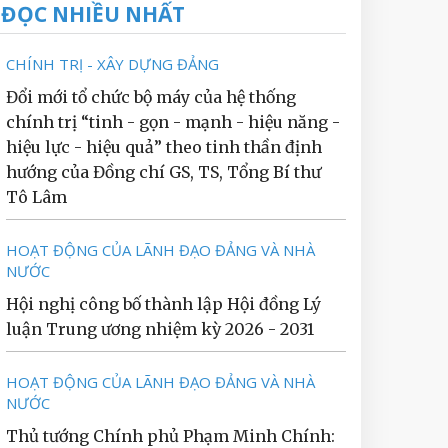
ĐỌC NHIỀU NHẤT
CHÍNH TRỊ - XÂY DỰNG ĐẢNG
Đổi mới tổ chức bộ máy của hệ thống
chính trị “tinh - gọn - mạnh - hiệu năng -
hiệu lực - hiệu quả” theo tinh thần định
hướng của Đồng chí GS, TS, Tổng Bí thư
Tô Lâm
HOẠT ĐỘNG CỦA LÃNH ĐẠO ĐẢNG VÀ NHÀ
NƯỚC
Hội nghị công bố thành lập Hội đồng Lý
luận Trung ương nhiệm kỳ 2026 - 2031
HOẠT ĐỘNG CỦA LÃNH ĐẠO ĐẢNG VÀ NHÀ
NƯỚC
Thủ tướng Chính phủ Phạm Minh Chính: