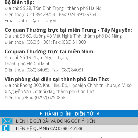
Bộ Biên tập:
Địa chỉ: Số 28, Trần Bình Trọng - thành phố Hà Nội
Điện thoại: 024 39429753 - Fax: 024 39429754
Email: bbttccs@tccs.org.vn
Cơ quan Thường trực tại miền Trung - Tây Nguyên:
Địa chỉ: Số 69, đường Xô Viết Nghệ Tĩnh, thành phố Đà Nẵng
Điện thoại: (080) 51 301; Fax: (080) 51 303
Cơ quan Thường trực tại miền Nam:
Địa chỉ: Số 19 Phạm Ngọc Thạch,
Thành phố Hồ Chí Minh
Điện thoại: (080) 84083; Fax: (080) 84081
Văn phòng đại diện tại thành phố Cần Thơ:
Địa chỉ: Phòng 302, Khu Hiệu Bộ, Học viện Chính trị Khu vực IV, số
6 Nguyễn Văn Cừ (nối dài), thành phố Cần Thơ
Điện thoại/Fax: (0292) 6250868
HÀNH CHÍNH ĐIỆN TỬ
LIÊN HỆ GỬI BÀI VÀ ĐÓNG GÓP Ý KIẾN
LIÊN HỆ QUẢNG CÁO: 080 46138