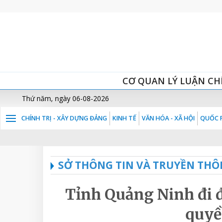
CƠ QUAN LÝ LUẬN CH
Thứ năm, ngày 06-08-2026
CHÍNH TRỊ - XÂY DỰNG ĐẢNG
KINH TẾ
VĂN HÓA - XÃ HỘI
QUỐC P
SỞ THÔNG TIN VÀ TRUYỀN THÔ
Tỉnh Quảng Ninh đi 
quyề