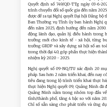
Quyết định số 749/QĐ-TTg ngày 03-6-2
trình chuyển đổi số quốc gia đến năm 202
được đề ra tại Nghị quyết Đại hội Đảng bộ
Ban Thường vụ Tỉnh ủy ban hành Nghị qu
đến năm 2025, định hướng đến năm 2030. M
động lãnh đạo, quản lý, điều hành trong hệ
trưởng mới cho kinh tế - xã hội, từng bư
trưởng GRDP và xây dựng xã hội số an toà
trong thời đại 4.0, góp phần thực hiện thà
nhiệm kỳ 2020 - 2025.
Nghị quyết số 09-NQ/TU xác định 20 mục
pháp. Sau hơn 2 năm triển khai, đến nay c
tiêu đang trong lộ trình triển khai thực 
thực hiện Nghị quyết 09, Quảng Ninh đã đ
Quảng Ninh nằm trong nhóm top đầu về ch
tỉnh/thành phố, tăng 4 bậc so với năm 202
Chỉ số sẵn sàng cho phát triển và ứng d