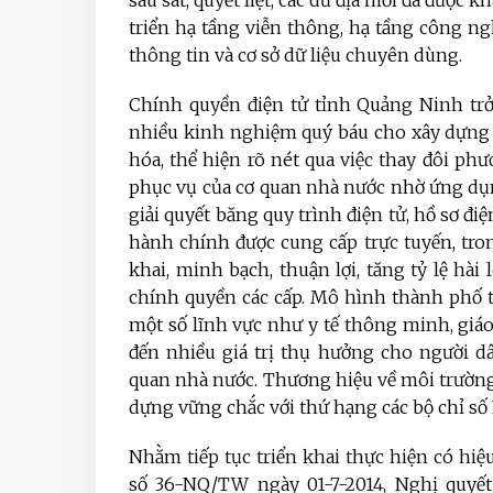
sâu sát, quyết liệt, các dư địa mới đã được 
triển hạ tầng viễn thông, hạ tầng công 
thông tin và cơ sở dữ liệu chuyên dùng.
Chính quyền điện tử tỉnh Quảng Ninh tr
nhiều kinh nghiệm quý báu cho xây dựng 
hóa, thể hiện rõ nét qua việc thay đôi phư
phục vụ của cơ quan nhà nước nhờ ứng dụ
giải quyết băng quy trình điện tử, hồ sơ đi
hành chính được cung cấp trực tuyến, tro
khai, minh bạch, thuận lợi, tăng tỷ lệ hà
chính quyền các cấp. Mô hình thành phố 
một số lĩnh vực như y tế thông minh, gi
đến nhiều giá trị thụ hưởng cho người d
quan nhà nước. Thương hiệu về môi trường
dựng vững chắc với thứ hạng các bộ chỉ số 
Nhằm tiếp tục triển khai thực hiện có hiệ
số 36-NQ/TW ngày 01-7-2014, Nghị quyết