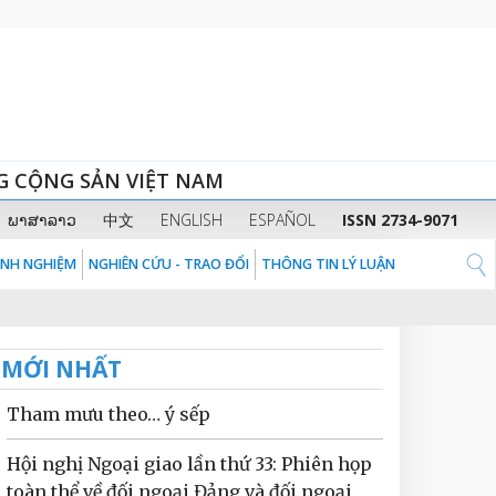
G CỘNG SẢN VIỆT NAM
ພາສາລາວ
中文
ENGLISH
ESPAÑOL
ISSN 2734-9071
KINH NGHIỆM
NGHIÊN CỨU - TRAO ĐỔI
THÔNG TIN LÝ LUẬN
MỚI NHẤT
Tham mưu theo… ý sếp
Hội nghị Ngoại giao lần thứ 33: Phiên họp
toàn thể về đối ngoại Đảng và đối ngoại