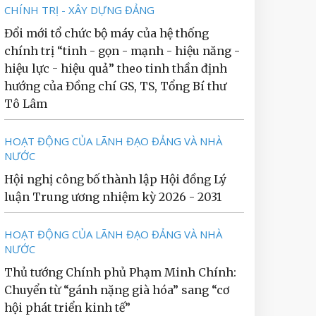
CHÍNH TRỊ - XÂY DỰNG ĐẢNG
Đổi mới tổ chức bộ máy của hệ thống
chính trị “tinh - gọn - mạnh - hiệu năng -
hiệu lực - hiệu quả” theo tinh thần định
hướng của Đồng chí GS, TS, Tổng Bí thư
Tô Lâm
HOẠT ĐỘNG CỦA LÃNH ĐẠO ĐẢNG VÀ NHÀ
NƯỚC
Hội nghị công bố thành lập Hội đồng Lý
luận Trung ương nhiệm kỳ 2026 - 2031
HOẠT ĐỘNG CỦA LÃNH ĐẠO ĐẢNG VÀ NHÀ
NƯỚC
Thủ tướng Chính phủ Phạm Minh Chính:
Chuyển từ “gánh nặng già hóa” sang “cơ
hội phát triển kinh tế”