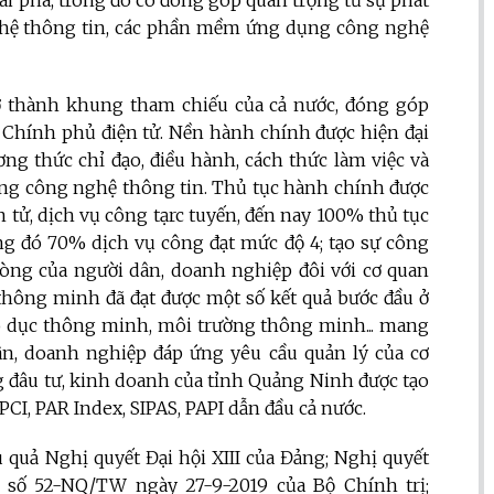
khai phá, trong đó có đóng góp quan trọng từ sự phát
nghệ thông tin, các phần mềm ứng dụng công nghệ
ở thành khung tham chiếu của cả nước, đóng góp
Chính phủ điện tử. Nền hành chính được hiện đại
ơng thức chỉ đạo, điều hành, cách thức làm việc và
ng công nghệ thông tin. Thủ tục hành chính được
ện tử, dịch vụ công tạrc tuyến, đến nay 100% thủ tục
ng đó 70% dịch vụ công đạt mức độ 4; tạo sự công
i lòng của người dân, doanh nghiệp đôi với cơ quan
thông minh đã đạt được một số kết quả bước đầu ở
áo dục thông minh, môi trường thông minh... mang
ân, doanh nghiệp đáp ứng yêu cầu quản lý của cơ
 đâu tư, kinh doanh của tỉnh Quảng Ninh được tạo
PCI, PAR Index, SIPAS, PAPI dẫn đầu cả nước.
u quả Nghị quyết Đại hội XIII của Đảng; Nghị quyết
 số 52-NQ/TW ngày 27-9-2019 của Bộ Chính trị;