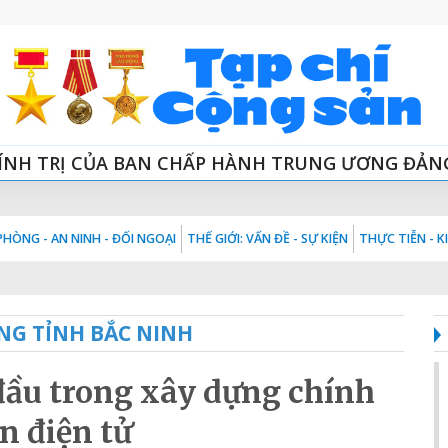
ÍNH TRỊ CỦA BAN CHẤP HÀNH TRUNG ƯƠNG ĐẢN
HÒNG - AN NINH - ĐỐI NGOẠI
THẾ GIỚI: VẤN ĐỀ - SỰ KIỆN
THỰC TIỄN - 
NG TỈNH BẮC NINH
đầu trong xây dựng chính
n điện tử