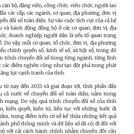
 cán bộ, đảng viên, công chức, viên chức, người lao
ầu các cấp, các ngành, cơ quan, địa phương, đơn vị
ển đổi số toàn diện. Sự vào cuộc tích cực của cả hệ
ầu và hành động đồng bộ ở các cơ quan, đơn vị, địa
hức, doanh nghiệp, người dân là yếu tố quan trọng
 Do vậy, mỗi cơ quan, tổ chức, đơn vị, địa phương
iển chính quyền số, kinh tế số, xã hội số; trong đó
ến trình chuyển đổi số trong từng ngành, từng lĩnh
yết các điểm nghẽn cũng như tạo đột phá trong phát
năng lực cạnh tranh của tỉnh.
 từ nay đến 2025 và giai đoạn tới, tỉnh phấn đấu
u cả nước về chuyển đổi số toàn diện; nằm trong
h mạng. Do vậy, quá trình chuyển đổi số của tỉnh
, kiên quyết, kiên trì, liên tục với những bước đi
 tâm, trọng điểm trên cơ sở kế thừa những kêt quả
ành phố thông minh và dữ liệu số đã có; đi đôi với
g bộ với cải cách hành chính nhằm chuyên đôi căn