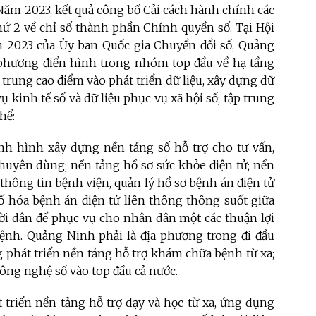
 Năm 2023, kết quả công bố Cải cách hành chính các
hứ 2 về chỉ số thành phần Chính quyền số. Tại Hội
m 2023 của Ủy ban Quốc gia Chuyển đổi số, Quảng
 phương điển hình trong nhóm top đầu về hạ tầng
 trung cao điểm vào phát triển dữ liệu, xây dựng dữ
ụ kinh tế số và dữ liệu phục vụ xã hội số; tập trung
hể:
 tình hình xây dựng nền tảng số hỗ trợ cho tư vấn,
huyên dùng; nền tảng hồ sơ sức khỏe điện tử; nền
 thông tin bệnh viện, quản lý hồ sơ bệnh án điện tử
số hóa bệnh án điện tử liên thông thông suốt giữa
người dân để phục vụ cho nhân dân một các thuận lợi
bệnh. Quảng Ninh phải là địa phương trong đi đầu
g phát triển nền tảng hỗ trợ khám chữa bệnh từ xa;
ông nghệ số vào top đầu cả nước.
t triển nền tảng hỗ trợ dạy và học từ xa, ứng dụng