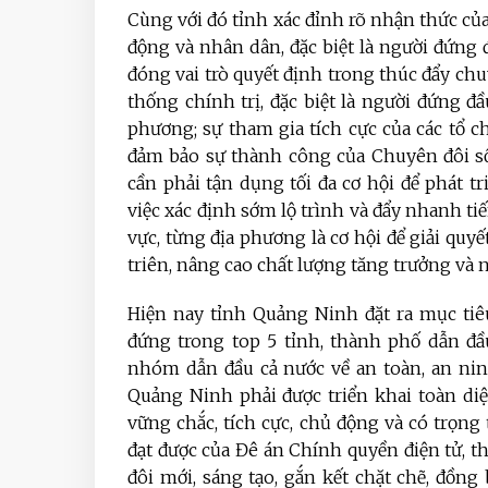
Cùng với đó tỉnh xác đỉnh rõ nhận thức của
động và nhân dân, đặc biệt là người đứng đ
đóng vai trò quyết định trong thúc đẩy chuy
thống chính trị, đặc biệt là người đứng đ
phương; sự tham gia tích cực của các tổ c
đảm bảo sự thành công của Chuyên đôi số.
cần phải tận dụng tối đa cơ hội để phát tr
việc xác định sớm lộ trình và đẩy nhanh ti
vực, từng địa phương là cơ hội để giải qu
triên, nâng cao chất lượng tăng trưởng và 
Hiện nay tỉnh Quảng Ninh đặt ra mục tiêu
đứng trong top 5 tỉnh, thành phố dẫn đầ
nhóm dẫn đầu cả nước về an toàn, an nin
Quảng Ninh phải được triển khai toàn diện
vững chắc, tích cực, chủ động và có trọng
đạt được của Đê án Chính quyền điện tử, th
đôi mới, sáng tạo, gắn kết chặt chẽ, đồn