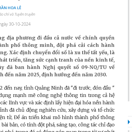
RẦN HOA LÊ
áo chí và Tuyên truyền
 ngày 30-10-2024
g địa phương đi đầu cả nước về chính quyền
thành phố thông minh, đột phá cải cách hành
. Xác định chuyển đổi số là xu thế tất yếu, là
hát triển, tăng sức cạnh tranh của nền kinh tế,
ủy đã ban hành Nghị quyết số 09-NQ/TU về
inh đến năm 2025, định hướng đến năm 2030.
 đến nay, tỉnh Quảng Ninh đã "đi trước, đón đầu "
ng dụng mạnh mẽ công nghệ thông tin trong cả hệ
ả các lĩnh vực và xác định lấy hiện đại hóa nền hành
Tỉnh đã chủ động nghiên cứu, xây dựng và tổ chức
iện tử, Đề án triển khai mô hình thành phố thông
bài bản, có tính đột phá, sáng tạo, công tác chỉ đạo