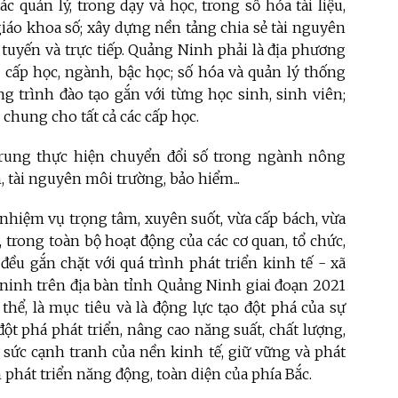
c quản lý, trong dạy và học, trong số hóa tài liệu,
 giáo khoa số; xây dựng nền tảng chia sẻ tài nguyên
 tuyến và trực tiếp. Quảng Ninh phải là địa phương
ả cấp học, ngành, bậc học; số hóa và quản lý thống
g trình đào tạo gắn với từng học sinh, sinh viên;
 chung cho tất cả các cấp học.
rung thực hiện chuyển đổi số trong ngành nông
, tài nguyên môi trường, bảo hiểm...
à nhiệm vụ trọng tâm, xuyên suốt, vừa cấp bách, vừa
, trong toàn bộ hoạt động của các cơ quan, tổ chức,
ều gắn chặt với quá trình phát triển kinh tế - xã
ninh trên địa bàn tỉnh Quảng Ninh giai đoạn 2021
 thể, là mục tiêu và là động lực tạo đột phá của sự
đột phá phát triển, nâng cao năng suất, chất lượng,
, sức cạnh tranh của nền kinh tế, giữ vững và phát
phát triển năng động, toàn diện của phía Bắc.