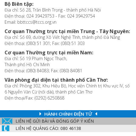
Bộ Biên tập:
Địa chỉ: Số 28, Trần Bình Trọng - thành phố Hà Nội
Điện thoại: 024 39429753 - Fax: 024 39429754
Email: bbttccs@tccs.org.vn
Cơ quan Thường trực tại miền Trung - Tây Nguyên:
Địa chỉ: Số 69, đường Xô Viết Nghệ Tĩnh, thành phố Đà Nẵng
Điện thoại: (080) 51 301; Fax: (080) 51 303
Cơ quan Thường trực tại miền Nam:
Địa chỉ: Số 19 Phạm Ngọc Thạch,
Thành phố Hồ Chí Minh
Điện thoại: (080) 84083; Fax: (080) 84081
Văn phòng đại diện tại thành phố Cần Thơ:
Địa chỉ: Phòng 302, Khu Hiệu Bộ, Học viện Chính trị Khu vực IV, số
6 Nguyễn Văn Cừ (nối dài), thành phố Cần Thơ
Điện thoại/Fax: (0292) 6250868
HÀNH CHÍNH ĐIỆN TỬ
LIÊN HỆ GỬI BÀI VÀ ĐÓNG GÓP Ý KIẾN
LIÊN HỆ QUẢNG CÁO: 080 46138