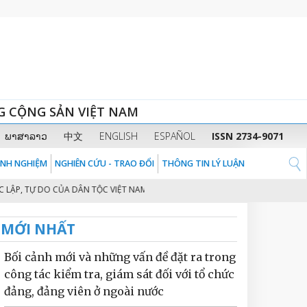
G CỘNG SẢN VIỆT NAM
ພາສາລາວ
中文
ENGLISH
ESPAÑOL
ISSN 2734-9071
KINH NGHIỆM
NGHIÊN CỨU - TRAO ĐỔI
THÔNG TIN LÝ LUẬN
P, TỰ DO CỦA DÂN TỘC VIỆT NAM
KIÊN ĐỊNH ĐƯỜNG LỐI ĐỐI NGOẠI ĐỘ
2
MỚI NHẤT
Bối cảnh mới và những vấn đề đặt ra trong
công tác kiểm tra, giám sát đối với tổ chức
đảng, đảng viên ở ngoài nước