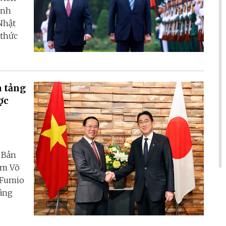
inh
Nhật
 thức
n tảng
ợc
 Bản
am Võ
 Fumio
nâng