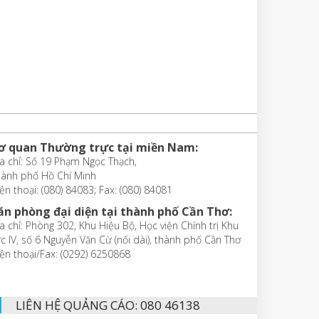
ơ quan Thường trực tại miền Nam:
a chỉ: Số 19 Phạm Ngọc Thạch,
hành phố Hồ Chí Minh
ện thoại: (080) 84083; Fax: (080) 84081
ăn phòng đại diện tại thành phố Cần Thơ:
a chỉ: Phòng 302, Khu Hiệu Bộ, Học viện Chính trị Khu
c IV, số 6 Nguyễn Văn Cừ (nối dài), thành phố Cần Thơ
ện thoại/Fax: (0292) 6250868
LIÊN HỆ QUẢNG CÁO: 080 46138