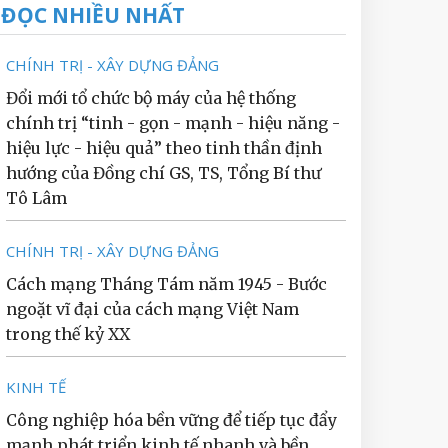
ĐỌC NHIỀU NHẤT
CHÍNH TRỊ - XÂY DỰNG ĐẢNG
Đổi mới tổ chức bộ máy của hệ thống
chính trị “tinh - gọn - mạnh - hiệu năng -
hiệu lực - hiệu quả” theo tinh thần định
hướng của Đồng chí GS, TS, Tổng Bí thư
Tô Lâm
CHÍNH TRỊ - XÂY DỰNG ĐẢNG
Cách mạng Tháng Tám năm 1945 - Bước
ngoặt vĩ đại của cách mạng Việt Nam
trong thế kỷ XX
KINH TẾ
Công nghiệp hóa bền vững để tiếp tục đẩy
mạnh phát triển kinh tế nhanh và bền