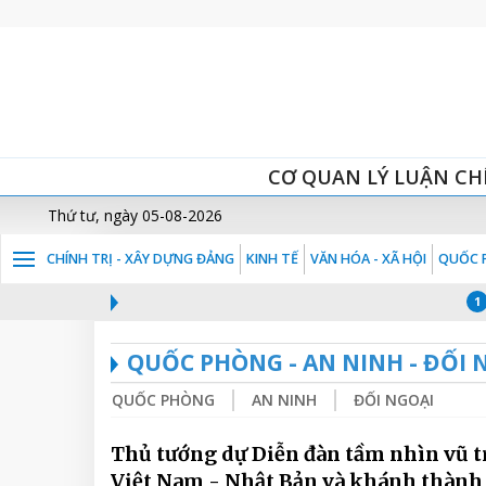
CƠ QUAN LÝ LUẬN CH
Thứ tư, ngày 05-08-2026
CHÍNH TRỊ - XÂY DỰNG ĐẢNG
KINH TẾ
VĂN HÓA - XÃ HỘI
QUỐC P
CUỘ
1
QUỐC PHÒNG - AN NINH - ĐỐI 
QUỐC PHÒNG
AN NINH
ĐỐI NGOẠI
Thủ tướng dự Diễn đàn tầm nhìn vũ t
Việt Nam - Nhật Bản và khánh thành