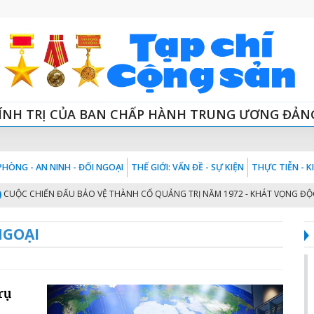
ÍNH TRỊ CỦA BAN CHẤP HÀNH TRUNG ƯƠNG ĐẢN
HÒNG - AN NINH - ĐỐI NGOẠI
THẾ GIỚI: VẤN ĐỀ - SỰ KIỆN
THỰC TIỄN - 
C CHIẾN ĐẤU BẢO VỆ THÀNH CỔ QUẢNG TRỊ NĂM 1972 - KHÁT VỌNG ĐỘC LẬ
NGOẠI
rụ