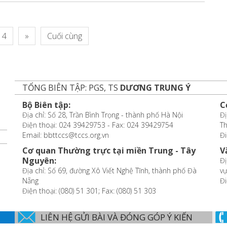
4
»
Cuối cùng
TỔNG BIÊN TẬP: PGS, TS
DƯƠNG TRUNG Ý
Bộ Biên tập:
C
Địa chỉ: Số 28, Trần Bình Trọng - thành phố Hà Nội
Đị
Điện thoại: 024 39429753 - Fax: 024 39429754
T
Email: bbttccs@tccs.org.vn
Đi
Cơ quan Thường trực tại miền Trung - Tây
V
Nguyên:
Đị
Địa chỉ: Số 69, đường Xô Viết Nghệ Tĩnh, thành phố Đà
vự
Nẵng
Đi
Điện thoại: (080) 51 301; Fax: (080) 51 303
LIÊN HỆ GỬI BÀI VÀ ĐÓNG GÓP Ý KIẾN