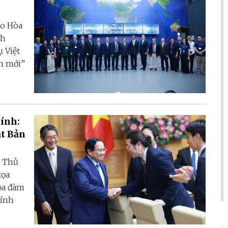
ao Hòa
nh
 Việt
n mới”
ính:
ật Bản
, Thủ
tọa
ọa đàm
hính