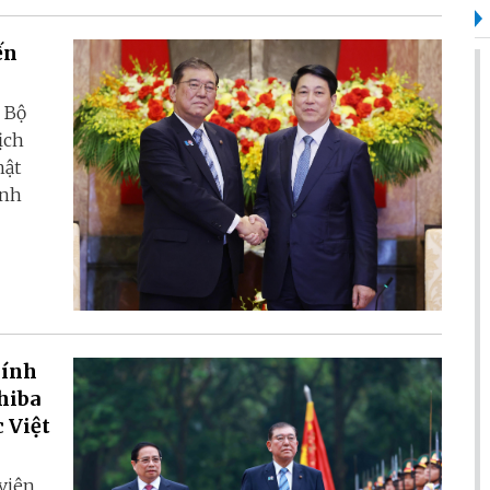
ến
 Bộ
ịch
hật
ính
hính
hiba
 Việt
 viên